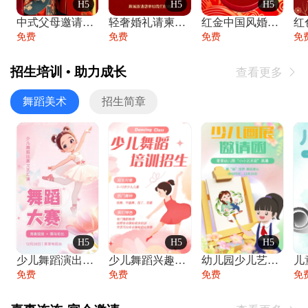
H5
H5
H5
中式父母邀请函婚礼结婚请柬请贴父母邀请方
轻奢婚礼请柬婚礼邀请函结婚照请帖
红金中国风婚礼请柬出阁喜宴嫁女请帖出阁宴
免费
免费
免费
免
招生培训 • 助力成长
查看更多

舞蹈美术
招生简章
H5
H5
H5
少儿舞蹈演出舞蹈比赛跳舞大赛文艺汇演活动
少儿舞蹈兴趣班艺术培训学校招生宣传
幼儿园少儿艺术展览绘画展摄影作品展美术展
免费
免费
免费
免