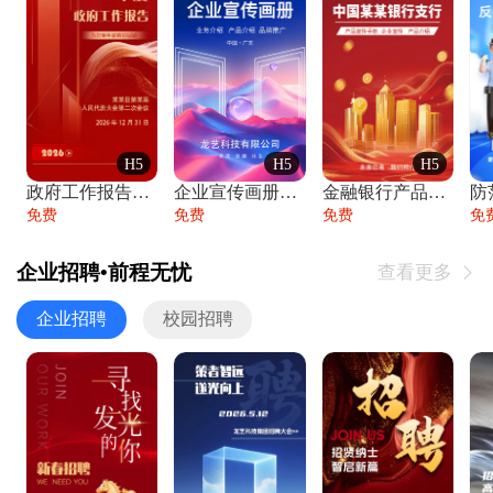
H5
H5
H5
政府工作报告政府年终工作总结
企业宣传画册公司简介产品介绍业务宣传手册
金融银行产品宣传手册企业宣传产品介绍
防
免费
免费
免费
免
企业招聘•前程无忧
查看更多

企业招聘
校园招聘