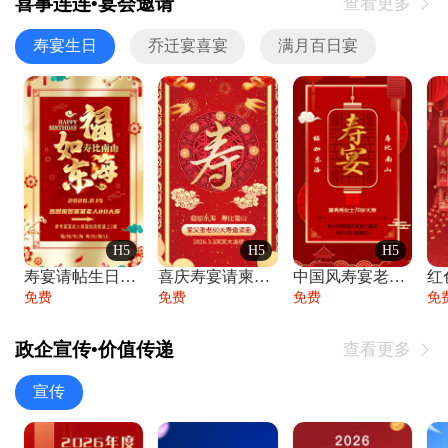
喜事连连•宴会邀请
查看更多

寿宴生日
乔迁宴喜宴
满月百日宴
H5
H5
H5
寿宴请帖生日宴邀请函老人寿星生日快乐祝寿
喜庆寿宴请柬老人生日宴会邀请函请柬过大寿
中国风寿宴老人生日宴会邀请函寿宴请帖请柬
免费
免费
免费
免
政企宣传•价值传递
查看更多

宣传