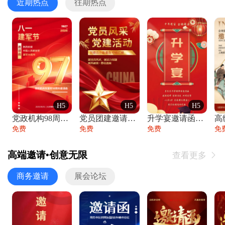
近期热点
往期热点
H5
H5
H5
党政机构98周年八一建军节庆祝晚会活动邀
党员团建邀请函党建活动风采党会工作汇报总
升学宴邀请函喜报金榜题名高端谢师宴邀请函
免费
免费
免费
免
高端邀请•创意无限
查看更多

商务邀请
展会论坛