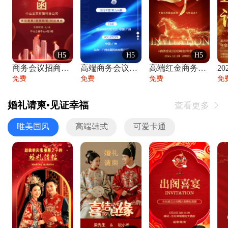
H5
H5
H5
商务会议招商展会科技峰会邀请函年会邀请
高端商务会议招商加盟展会峰会论坛邀请函
高端红金商务会议年会年终盛典答谢邀请函
免费
免费
免费
免
婚礼请柬•见证幸福
查看更多

唯美国风
高端韩式
可爱卡通