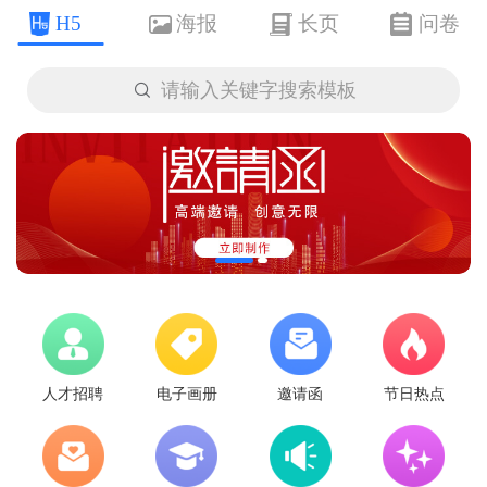
H5
海报
长页
问卷

请输入关键字搜索模板
人才招聘
电子画册
邀请函
节日热点