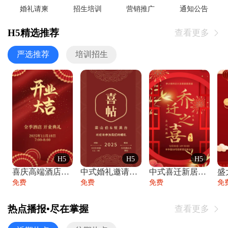
婚礼请柬
招生培训
营销推广
通知公告
H5精选推荐
查看更多

严选推荐
培训招生
H5
H5
H5
喜庆高端酒店开业大吉邀请函
中式婚礼邀请函中国风传统复古婚礼请柬请帖
中式喜迁新居乔迁之喜邀请函宴会请帖
免费
免费
免费
免
热点播报•尽在掌握
查看更多
