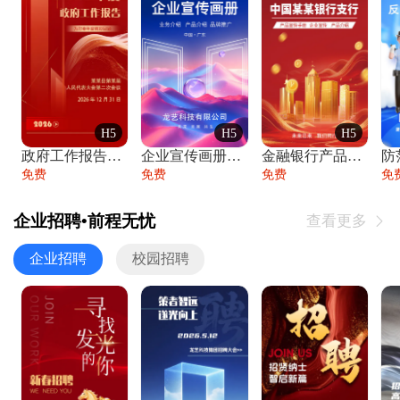
H5
H5
H5
政府工作报告政府年终工作总结
企业宣传画册公司简介产品介绍业务宣传手册
金融银行产品宣传手册企业宣传产品介绍
防
免费
免费
免费
免
企业招聘•前程无忧
查看更多

企业招聘
校园招聘