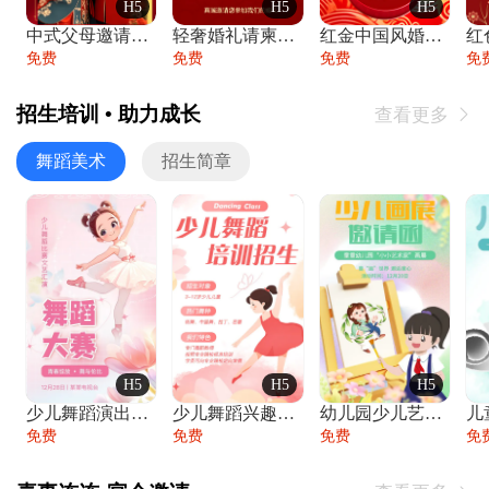
H5
H5
H5
中式父母邀请函婚礼结婚请柬请贴父母邀请方
轻奢婚礼请柬婚礼邀请函结婚照请帖
红金中国风婚礼请柬出阁喜宴嫁女请帖出阁宴
免费
免费
免费
免
招生培训 • 助力成长
查看更多

舞蹈美术
招生简章
H5
H5
H5
少儿舞蹈演出舞蹈比赛跳舞大赛文艺汇演活动
少儿舞蹈兴趣班艺术培训学校招生宣传
幼儿园少儿艺术展览绘画展摄影作品展美术展
免费
免费
免费
免