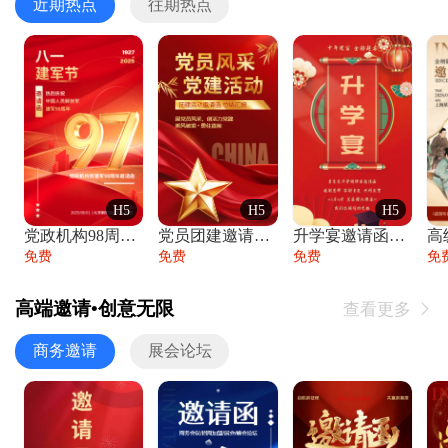
近期热点
往期热点
H5
H5
H5
党政机构98周年八一建军节庆祝晚会活动邀
党员团建邀请函党建活动风采党会工作汇报总
升学宴邀请函喜报金榜题名高端谢师宴邀请函
免费
免费
免费
免
高端邀请•创意无限
查看更多

商务邀请
展会论坛