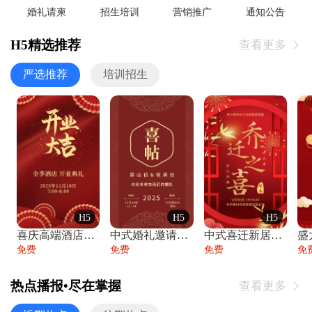
婚礼请柬
招生培训
营销推广
通知公告
H5精选推荐
查看更多

严选推荐
培训招生
H5
H5
H5
喜庆高端酒店开业大吉邀请函
中式婚礼邀请函中国风传统复古婚礼请柬请帖
中式喜迁新居乔迁之喜邀请函宴会请帖
免费
免费
免费
免
热点播报•尽在掌握
查看更多
