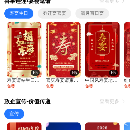
喜事连连•宴会邀请
查看更多

寿宴生日
乔迁宴喜宴
满月百日宴
H5
H5
H5
寿宴请帖生日宴邀请函老人寿星生日快乐祝寿
喜庆寿宴请柬老人生日宴会邀请函请柬过大寿
中国风寿宴老人生日宴会邀请函寿宴请帖请柬
免费
免费
免费
免
政企宣传•价值传递
查看更多

宣传