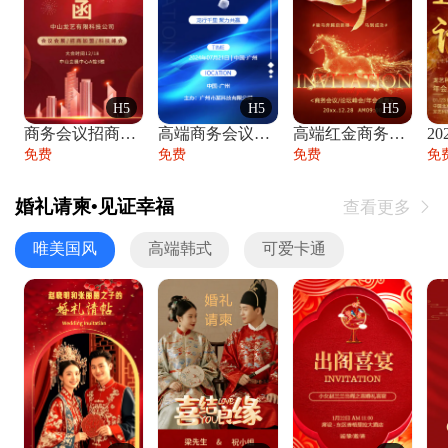
H5
H5
H5
商务会议招商展会科技峰会邀请函年会邀请
高端商务会议招商加盟展会峰会论坛邀请函
高端红金商务会议年会年终盛典答谢邀请函
免费
免费
免费
免
婚礼请柬•见证幸福
查看更多

唯美国风
高端韩式
可爱卡通