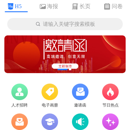
H5
海报
长页
问卷

请输入关键字搜索模板
人才招聘
电子画册
邀请函
节日热点