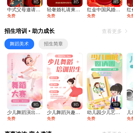
H5
H5
H5
中式父母邀请函婚礼结婚请柬请贴父母邀请方
轻奢婚礼请柬婚礼邀请函结婚照请帖
红金中国风婚礼请柬出阁喜宴嫁女请帖出阁宴
免费
免费
免费
免
招生培训 • 助力成长
查看更多

舞蹈美术
招生简章
H5
H5
H5
少儿舞蹈演出舞蹈比赛跳舞大赛文艺汇演活动
少儿舞蹈兴趣班艺术培训学校招生宣传
幼儿园少儿艺术展览绘画展摄影作品展美术展
免费
免费
免费
免