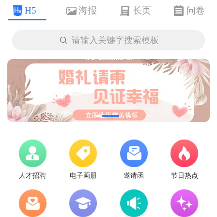
H5
海报
长页
问卷

请输入关键字搜索模板
人才招聘
电子画册
邀请函
节日热点