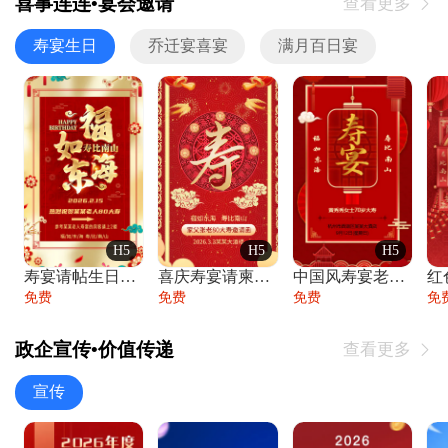
喜事连连•宴会邀请
查看更多

寿宴生日
乔迁宴喜宴
满月百日宴
H5
H5
H5
寿宴请帖生日宴邀请函老人寿星生日快乐祝寿
喜庆寿宴请柬老人生日宴会邀请函请柬过大寿
中国风寿宴老人生日宴会邀请函寿宴请帖请柬
免费
免费
免费
免
政企宣传•价值传递
查看更多

宣传