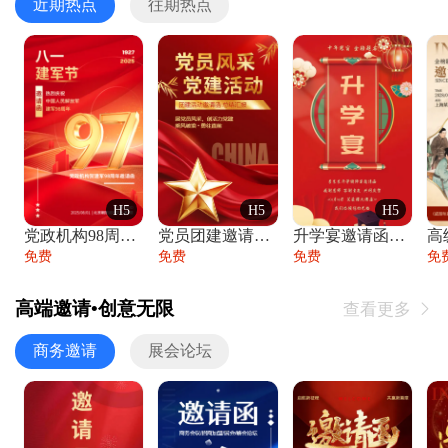
近期热点
往期热点
H5
H5
H5
党政机构98周年八一建军节庆祝晚会活动邀
党员团建邀请函党建活动风采党会工作汇报总
升学宴邀请函喜报金榜题名高端谢师宴邀请函
免费
免费
免费
免
高端邀请•创意无限
查看更多

商务邀请
展会论坛