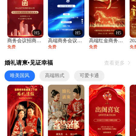
H5
H5
H5
商务会议招商展会科技峰会邀请函年会邀请
高端商务会议招商加盟展会峰会论坛邀请函
高端红金商务会议年会年终盛典答谢邀请函
免费
免费
免费
免
婚礼请柬•见证幸福
查看更多

唯美国风
高端韩式
可爱卡通