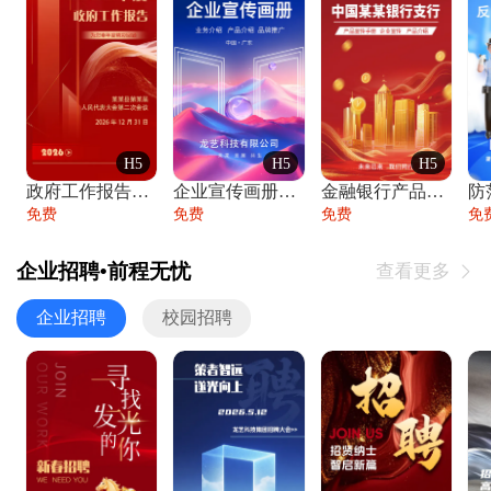
H5
H5
H5
政府工作报告政府年终工作总结
企业宣传画册公司简介产品介绍业务宣传手册
金融银行产品宣传手册企业宣传产品介绍
防
免费
免费
免费
免
企业招聘•前程无忧
查看更多

企业招聘
校园招聘