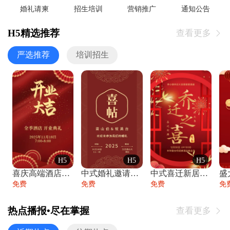
婚礼请柬
招生培训
营销推广
通知公告
H5精选推荐
查看更多

严选推荐
培训招生
H5
H5
H5
喜庆高端酒店开业大吉邀请函
中式婚礼邀请函中国风传统复古婚礼请柬请帖
中式喜迁新居乔迁之喜邀请函宴会请帖
免费
免费
免费
免
热点播报•尽在掌握
查看更多
