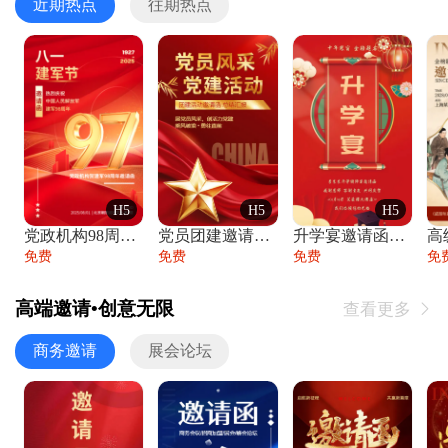
近期热点
往期热点
H5
H5
H5
党政机构98周年八一建军节庆祝晚会活动邀
党员团建邀请函党建活动风采党会工作汇报总
升学宴邀请函喜报金榜题名高端谢师宴邀请函
免费
免费
免费
免
高端邀请•创意无限
查看更多

商务邀请
展会论坛