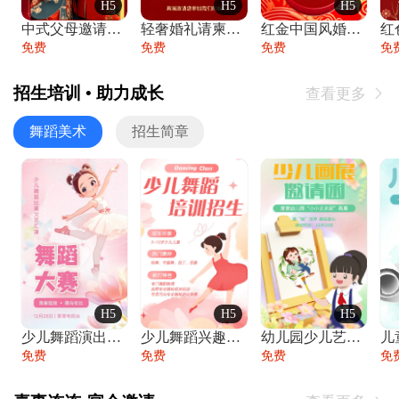
H5
H5
H5
中式父母邀请函婚礼结婚请柬请贴父母邀请方
轻奢婚礼请柬婚礼邀请函结婚照请帖
红金中国风婚礼请柬出阁喜宴嫁女请帖出阁宴
免费
免费
免费
免
招生培训 • 助力成长
查看更多

舞蹈美术
招生简章
H5
H5
H5
少儿舞蹈演出舞蹈比赛跳舞大赛文艺汇演活动
少儿舞蹈兴趣班艺术培训学校招生宣传
幼儿园少儿艺术展览绘画展摄影作品展美术展
免费
免费
免费
免