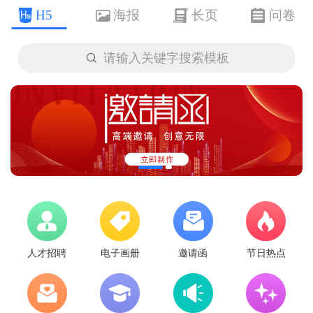
H5
海报
长页
问卷

请输入关键字搜索模板
人才招聘
电子画册
邀请函
节日热点