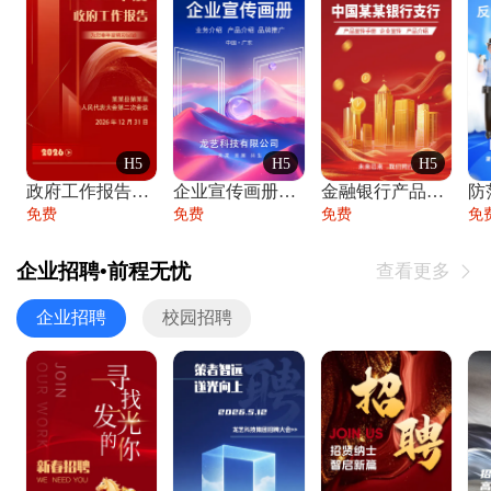
H5
H5
H5
政府工作报告政府年终工作总结
企业宣传画册公司简介产品介绍业务宣传手册
金融银行产品宣传手册企业宣传产品介绍
防
免费
免费
免费
免
企业招聘•前程无忧
查看更多

企业招聘
校园招聘