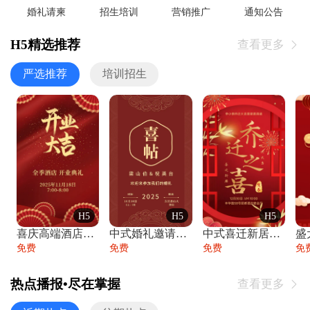
婚礼请柬
招生培训
营销推广
通知公告
H5精选推荐
查看更多

严选推荐
培训招生
H5
H5
H5
喜庆高端酒店开业大吉邀请函
中式婚礼邀请函中国风传统复古婚礼请柬请帖
中式喜迁新居乔迁之喜邀请函宴会请帖
免费
免费
免费
免
热点播报•尽在掌握
查看更多
