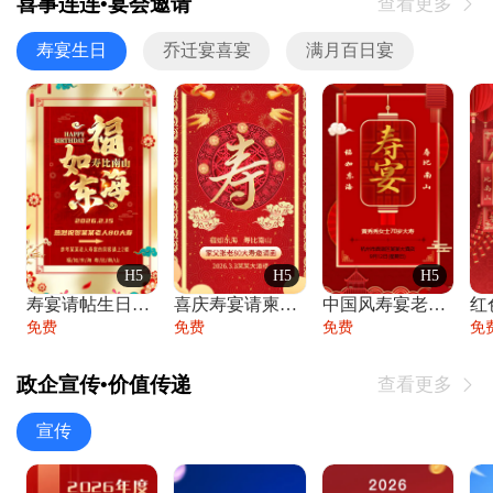
喜事连连•宴会邀请
查看更多

寿宴生日
乔迁宴喜宴
满月百日宴
H5
H5
H5
寿宴请帖生日宴邀请函老人寿星生日快乐祝寿
喜庆寿宴请柬老人生日宴会邀请函请柬过大寿
中国风寿宴老人生日宴会邀请函寿宴请帖请柬
免费
免费
免费
免
政企宣传•价值传递
查看更多

宣传