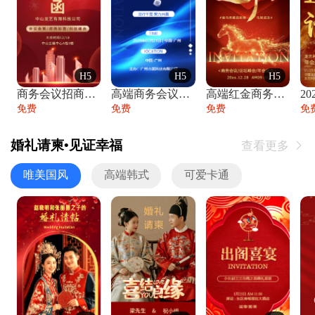
H5
H5
H5
商务会议招商展会科技峰会邀请函年会邀请
高端商务会议招商加盟展会峰会论坛邀请函
高端红金商务会议年会年终盛典答谢邀请函
免费
免费
免费
免
婚礼请柬•见证幸福
查看更多

唯美国风
高端韩式
可爱卡通