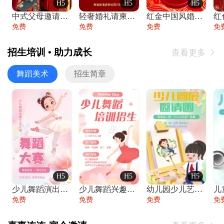
H5
H5
H5
中式父母邀请函婚礼结婚请柬请贴父母邀请方
轻奢婚礼请柬婚礼邀请函结婚照请帖
红金中国风婚礼请柬出阁喜宴嫁女请帖出阁宴
免费
免费
免费
免
招生培训 • 助力成长
查看更多

舞蹈美术
招生简章
H5
H5
H5
少儿舞蹈演出舞蹈比赛跳舞大赛文艺汇演活动
少儿舞蹈兴趣班艺术培训学校招生宣传
幼儿园少儿艺术展览绘画展摄影作品展美术展
免费
免费
免费
免