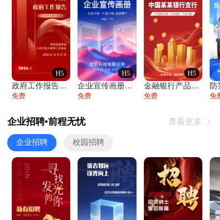
H5
H5
H5
政府工作报告政府年终工作总结
企业宣传画册公司简介产品介绍业务宣传手册
金融银行产品宣传手册企业宣传产品介绍
防
免费
免费
免费
免
企业招聘•前程无忧
查看更多

企业招聘
校园招聘