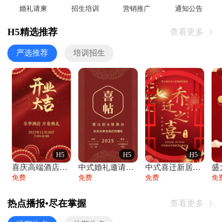
婚礼请柬
招生培训
营销推广
通知公告
H5精选推荐
查看更多

严选推荐
培训招生
H5
H5
H5
喜庆高端酒店开业大吉邀请函
中式婚礼邀请函中国风传统复古婚礼请柬请帖
中式喜迁新居乔迁之喜邀请函宴会请帖
免费
免费
免费
免
热点播报•尽在掌握
查看更多
