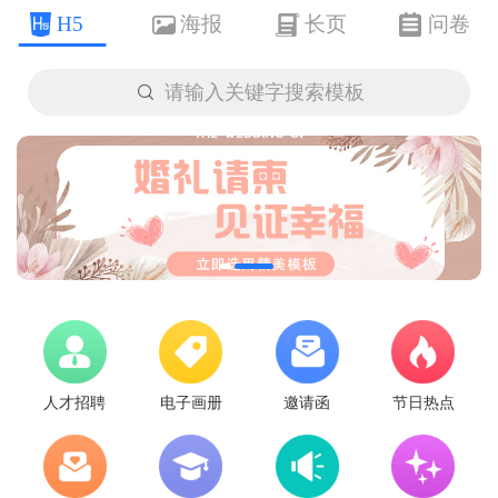
H5
海报
长页
问卷

请输入关键字搜索模板
人才招聘
电子画册
邀请函
节日热点