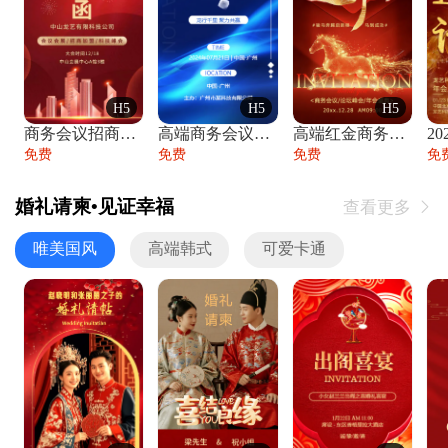
H5
H5
H5
商务会议招商展会科技峰会邀请函年会邀请
高端商务会议招商加盟展会峰会论坛邀请函
高端红金商务会议年会年终盛典答谢邀请函
免费
免费
免费
免
婚礼请柬•见证幸福
查看更多

唯美国风
高端韩式
可爱卡通