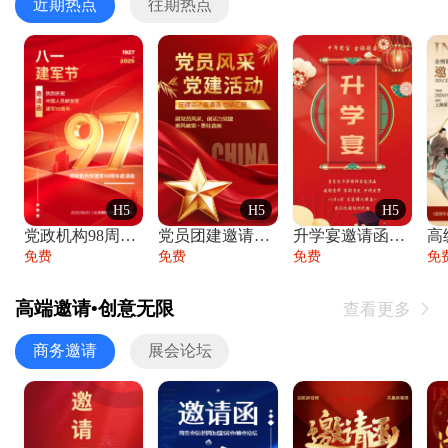
近期热点
往期热点
H5
H5
H5
党政机构98周年八一建军节庆祝晚会活动邀
党员团建邀请函党建活动风采党会工作汇报总
升学宴邀请函喜报金榜题名高端谢师宴邀请函
免费
免费
免费
免
高端邀请•创意无限
查看更多

商务邀请
展会论坛