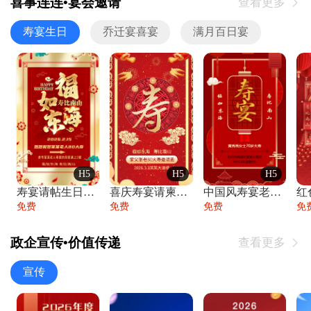
喜事连连•宴会邀请
查看更多

寿宴生日
乔迁宴喜宴
满月百日宴
H5
H5
H5
寿宴请帖生日宴邀请函老人寿星生日快乐祝寿
喜庆寿宴请柬老人生日宴会邀请函请柬过大寿
中国风寿宴老人生日宴会邀请函寿宴请帖请柬
免费
免费
免费
免
政企宣传•价值传递
查看更多

宣传