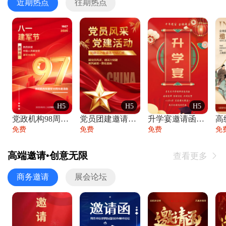
近期热点
往期热点
H5
H5
H5
党政机构98周年八一建军节庆祝晚会活动邀
党员团建邀请函党建活动风采党会工作汇报总
升学宴邀请函喜报金榜题名高端谢师宴邀请函
免费
免费
免费
免
高端邀请•创意无限
查看更多

商务邀请
展会论坛