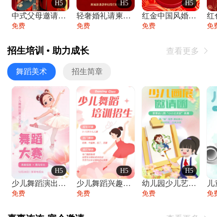
H5
H5
H5
中式父母邀请函婚礼结婚请柬请贴父母邀请方
轻奢婚礼请柬婚礼邀请函结婚照请帖
红金中国风婚礼请柬出阁喜宴嫁女请帖出阁宴
免费
免费
免费
免
招生培训 • 助力成长
查看更多

舞蹈美术
招生简章
H5
H5
H5
少儿舞蹈演出舞蹈比赛跳舞大赛文艺汇演活动
少儿舞蹈兴趣班艺术培训学校招生宣传
幼儿园少儿艺术展览绘画展摄影作品展美术展
免费
免费
免费
免