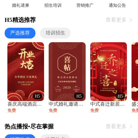
婚礼请柬
招生培训
营销推广
通知公告
H5精选推荐
查看更多

严选推荐
培训招生
H5
H5
H5
喜庆高端酒店开业大吉邀请函
中式婚礼邀请函中国风传统复古婚礼请柬请帖
中式喜迁新居乔迁之喜邀请函宴会请帖
免费
免费
免费
免
热点播报•尽在掌握
查看更多
