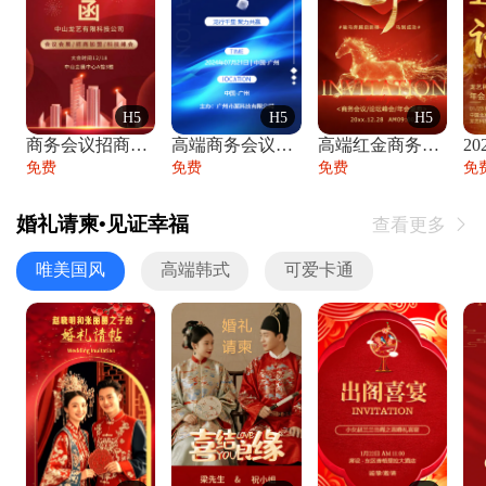
H5
H5
H5
商务会议招商展会科技峰会邀请函年会邀请
高端商务会议招商加盟展会峰会论坛邀请函
高端红金商务会议年会年终盛典答谢邀请函
免费
免费
免费
免
婚礼请柬•见证幸福
查看更多

唯美国风
高端韩式
可爱卡通