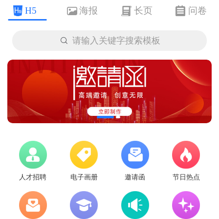
H5
海报
长页
问卷

请输入关键字搜索模板
人才招聘
电子画册
邀请函
节日热点