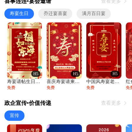
喜事连连•宴会邀请
查看更多

寿宴生日
乔迁宴喜宴
满月百日宴
H5
H5
H5
寿宴请帖生日宴邀请函老人寿星生日快乐祝寿
喜庆寿宴请柬老人生日宴会邀请函请柬过大寿
中国风寿宴老人生日宴会邀请函寿宴请帖请柬
免费
免费
免费
免
政企宣传•价值传递
查看更多

宣传