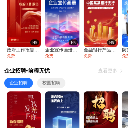
H5
H5
H5
政府工作报告政府年终工作总结
企业宣传画册公司简介产品介绍业务宣传手册
金融银行产品宣传手册企业宣传产品介绍
防
免费
免费
免费
免
企业招聘•前程无忧
查看更多

企业招聘
校园招聘