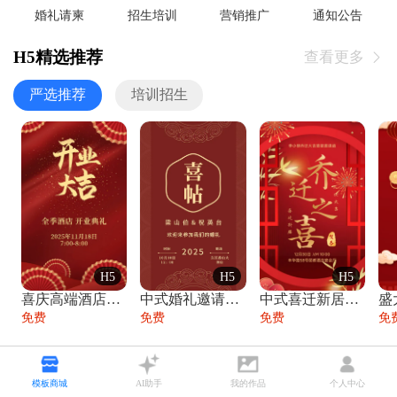
婚礼请柬
招生培训
营销推广
通知公告
H5精选推荐
查看更多

严选推荐
培训招生
H5
H5
H5
喜庆高端酒店开业大吉邀请函
中式婚礼邀请函中国风传统复古婚礼请柬请帖
中式喜迁新居乔迁之喜邀请函宴会请帖
免费
免费
免费
免
热点播报•尽在掌握
查看更多

模板商城
AI助手
我的作品
个人中心