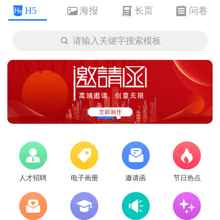
H5
海报
长页
问卷

请输入关键字搜索模板
人才招聘
电子画册
邀请函
节日热点