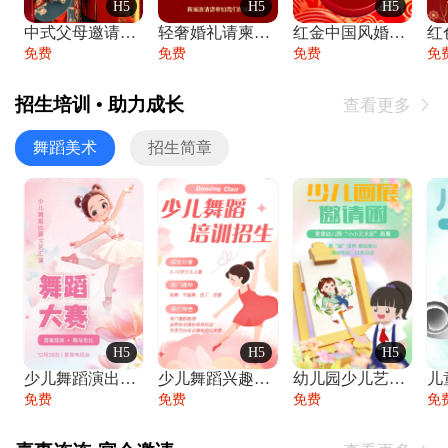
H5
H5
H5
中式父母邀请函婚礼结婚请柬请贴父母邀请方
轻奢婚礼请柬婚礼邀请函结婚照请帖
红金中国风婚礼请柬出阁喜宴嫁女请帖出阁宴
免费
免费
免费
免
招生培训 • 助力成长
查看更多

舞蹈美术
招生简章
H5
H5
H5
少儿舞蹈演出舞蹈比赛跳舞大赛文艺汇演活动
少儿舞蹈兴趣班艺术培训学校招生宣传
幼儿园少儿艺术展览绘画展摄影作品展美术展
免费
免费
免费
免