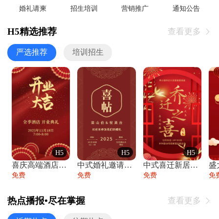
婚礼请柬
招生培训
营销推广
通知公告
H5精选推荐
查看更多

严选推荐
培训招生
H5
H5
H5
喜庆高端酒店开业大吉邀请函
中式婚礼邀请函中国风传统复古婚礼请柬请帖
中式喜迁新居乔迁之喜邀请函宴会请帖
免费
免费
免费
免
热点播报•尽在掌握
查看更多
