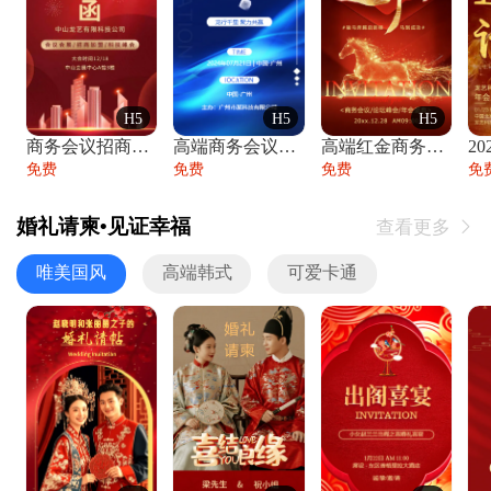
H5
H5
H5
商务会议招商展会科技峰会邀请函年会邀请
高端商务会议招商加盟展会峰会论坛邀请函
高端红金商务会议年会年终盛典答谢邀请函
免费
免费
免费
免
婚礼请柬•见证幸福
查看更多

唯美国风
高端韩式
可爱卡通