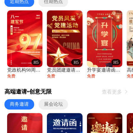
近期热点
往期热点
H5
H5
H5
党政机构98周年八一建军节庆祝晚会活动邀
党员团建邀请函党建活动风采党会工作汇报总
升学宴邀请函喜报金榜题名高端谢师宴邀请函
免费
免费
免费
免
高端邀请•创意无限
查看更多

商务邀请
展会论坛