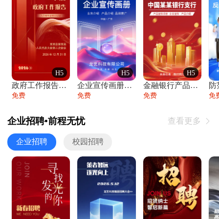
H5
H5
H5
政府工作报告政府年终工作总结
企业宣传画册公司简介产品介绍业务宣传手册
金融银行产品宣传手册企业宣传产品介绍
防
免费
免费
免费
免
企业招聘•前程无忧
查看更多

企业招聘
校园招聘