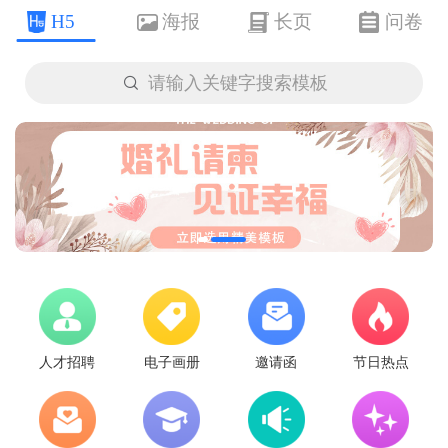
H5
海报
长页
问卷

请输入关键字搜索模板
人才招聘
电子画册
邀请函
节日热点