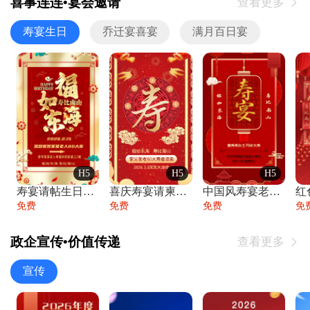
喜事连连•宴会邀请
查看更多

寿宴生日
乔迁宴喜宴
满月百日宴
H5
H5
H5
寿宴请帖生日宴邀请函老人寿星生日快乐祝寿
喜庆寿宴请柬老人生日宴会邀请函请柬过大寿
中国风寿宴老人生日宴会邀请函寿宴请帖请柬
免费
免费
免费
免
政企宣传•价值传递
查看更多

宣传