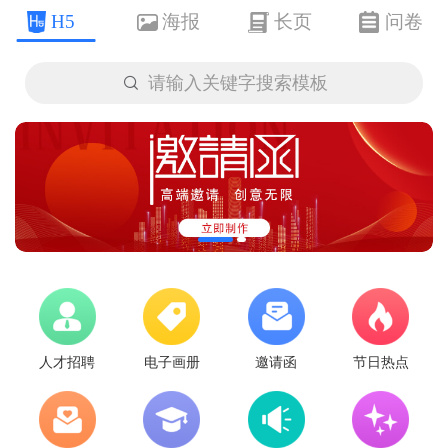
H5
海报
长页
问卷

请输入关键字搜索模板
人才招聘
电子画册
邀请函
节日热点