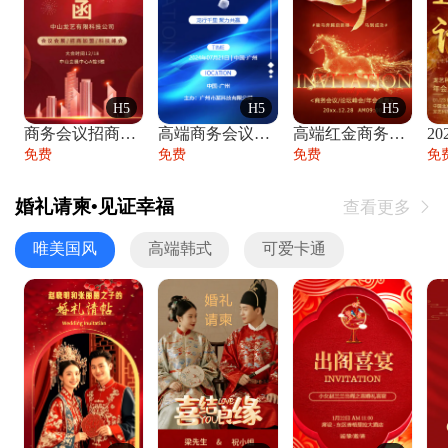
H5
H5
H5
商务会议招商展会科技峰会邀请函年会邀请
高端商务会议招商加盟展会峰会论坛邀请函
高端红金商务会议年会年终盛典答谢邀请函
免费
免费
免费
免
婚礼请柬•见证幸福
查看更多

唯美国风
高端韩式
可爱卡通