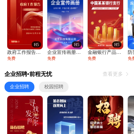
H5
H5
H5
政府工作报告政府年终工作总结
企业宣传画册公司简介产品介绍业务宣传手册
金融银行产品宣传手册企业宣传产品介绍
防
免费
免费
免费
免
企业招聘•前程无忧
查看更多

企业招聘
校园招聘