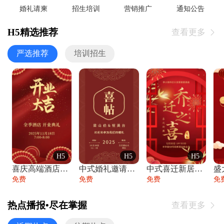
婚礼请柬
招生培训
营销推广
通知公告
H5精选推荐
查看更多

严选推荐
培训招生
H5
H5
H5
喜庆高端酒店开业大吉邀请函
中式婚礼邀请函中国风传统复古婚礼请柬请帖
中式喜迁新居乔迁之喜邀请函宴会请帖
免费
免费
免费
免
热点播报•尽在掌握
查看更多
