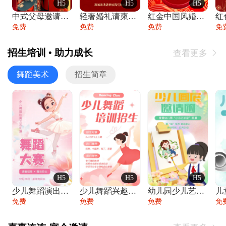
H5
H5
H5
中式父母邀请函婚礼结婚请柬请贴父母邀请方
轻奢婚礼请柬婚礼邀请函结婚照请帖
红金中国风婚礼请柬出阁喜宴嫁女请帖出阁宴
免费
免费
免费
免
招生培训 • 助力成长
查看更多

舞蹈美术
招生简章
H5
H5
H5
少儿舞蹈演出舞蹈比赛跳舞大赛文艺汇演活动
少儿舞蹈兴趣班艺术培训学校招生宣传
幼儿园少儿艺术展览绘画展摄影作品展美术展
免费
免费
免费
免