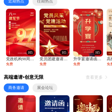
近期热点
往期热点
H5
H5
H5
党政机构98周年八一建军节庆祝晚会活动邀
党员团建邀请函党建活动风采党会工作汇报总
升学宴邀请函喜报金榜题名高端谢师宴邀请函
免费
免费
免费
免
高端邀请•创意无限
查看更多

商务邀请
展会论坛