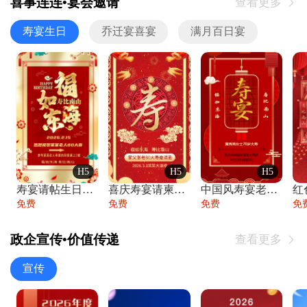
喜事连连•宴会邀请
查看更多

寿宴生日
乔迁宴喜宴
满月百日宴
H5
H5
H5
寿宴请帖生日宴邀请函老人寿星生日快乐祝寿
喜庆寿宴请柬老人生日宴会邀请函请柬过大寿
中国风寿宴老人生日宴会邀请函寿宴请帖请柬
免费
免费
免费
免
政企宣传•价值传递
查看更多

宣传