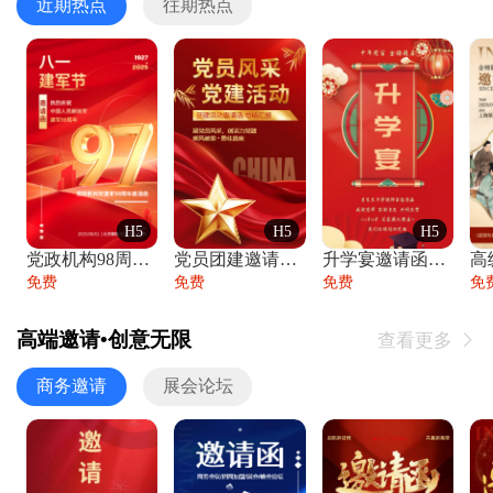
近期热点
往期热点
H5
H5
H5
党政机构98周年八一建军节庆祝晚会活动邀
党员团建邀请函党建活动风采党会工作汇报总
升学宴邀请函喜报金榜题名高端谢师宴邀请函
免费
免费
免费
免
高端邀请•创意无限
查看更多

商务邀请
展会论坛