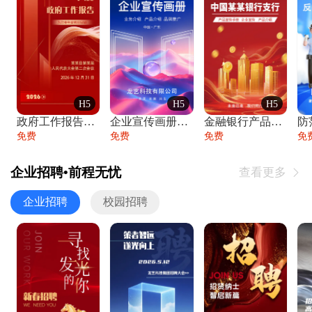
H5
H5
H5
政府工作报告政府年终工作总结
企业宣传画册公司简介产品介绍业务宣传手册
金融银行产品宣传手册企业宣传产品介绍
防
免费
免费
免费
免
企业招聘•前程无忧
查看更多

企业招聘
校园招聘