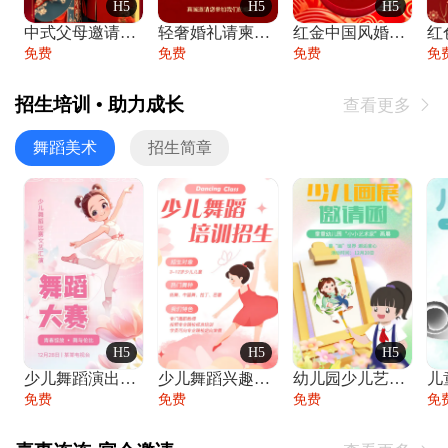
H5
H5
H5
中式父母邀请函婚礼结婚请柬请贴父母邀请方
轻奢婚礼请柬婚礼邀请函结婚照请帖
红金中国风婚礼请柬出阁喜宴嫁女请帖出阁宴
免费
免费
免费
免
招生培训 • 助力成长
查看更多

舞蹈美术
招生简章
H5
H5
H5
少儿舞蹈演出舞蹈比赛跳舞大赛文艺汇演活动
少儿舞蹈兴趣班艺术培训学校招生宣传
幼儿园少儿艺术展览绘画展摄影作品展美术展
免费
免费
免费
免