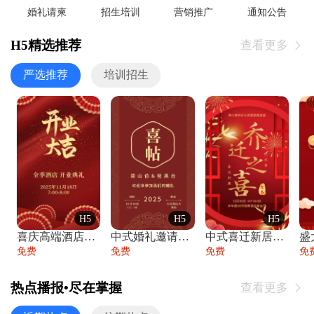
婚礼请柬
招生培训
营销推广
通知公告
H5精选推荐
查看更多

严选推荐
培训招生
H5
H5
H5
喜庆高端酒店开业大吉邀请函
中式婚礼邀请函中国风传统复古婚礼请柬请帖
中式喜迁新居乔迁之喜邀请函宴会请帖
免费
免费
免费
免
热点播报•尽在掌握
查看更多
