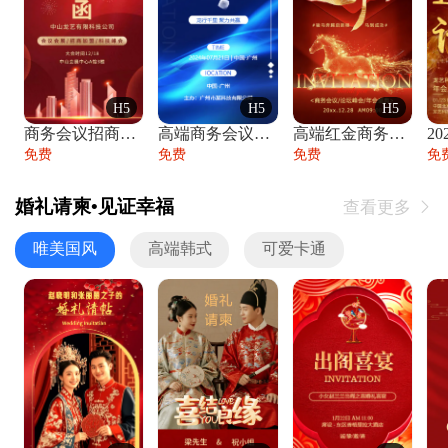
H5
H5
H5
商务会议招商展会科技峰会邀请函年会邀请
高端商务会议招商加盟展会峰会论坛邀请函
高端红金商务会议年会年终盛典答谢邀请函
免费
免费
免费
免
婚礼请柬•见证幸福
查看更多

唯美国风
高端韩式
可爱卡通