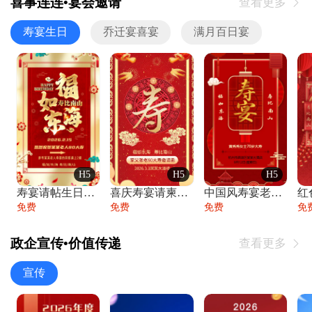
喜事连连•宴会邀请
查看更多

寿宴生日
乔迁宴喜宴
满月百日宴
H5
H5
H5
寿宴请帖生日宴邀请函老人寿星生日快乐祝寿
喜庆寿宴请柬老人生日宴会邀请函请柬过大寿
中国风寿宴老人生日宴会邀请函寿宴请帖请柬
免费
免费
免费
免
政企宣传•价值传递
查看更多

宣传