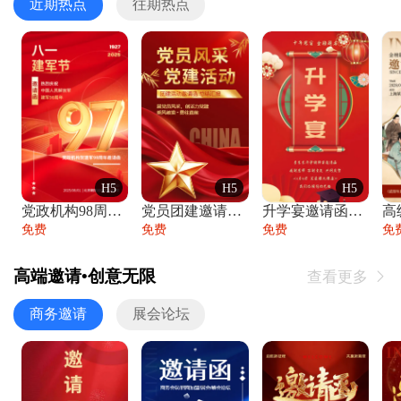
近期热点
往期热点
H5
H5
H5
党政机构98周年八一建军节庆祝晚会活动邀
党员团建邀请函党建活动风采党会工作汇报总
升学宴邀请函喜报金榜题名高端谢师宴邀请函
免费
免费
免费
免
高端邀请•创意无限
查看更多

商务邀请
展会论坛