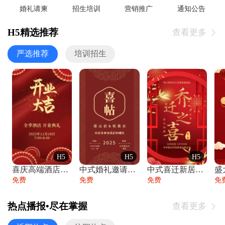
婚礼请柬
招生培训
营销推广
通知公告
H5精选推荐
查看更多

严选推荐
培训招生
H5
H5
H5
喜庆高端酒店开业大吉邀请函
中式婚礼邀请函中国风传统复古婚礼请柬请帖
中式喜迁新居乔迁之喜邀请函宴会请帖
免费
免费
免费
免
热点播报•尽在掌握
查看更多
