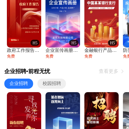
H5
H5
H5
政府工作报告政府年终工作总结
企业宣传画册公司简介产品介绍业务宣传手册
金融银行产品宣传手册企业宣传产品介绍
防
免费
免费
免费
免
企业招聘•前程无忧
查看更多

企业招聘
校园招聘