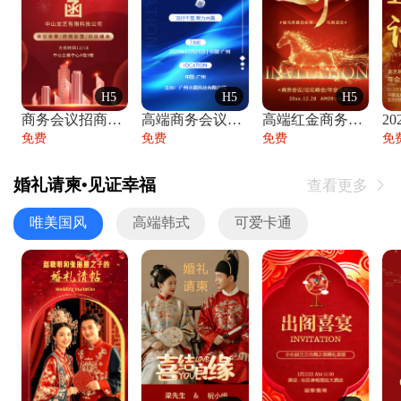
H5
H5
H5
商务会议招商展会科技峰会邀请函年会邀请
高端商务会议招商加盟展会峰会论坛邀请函
高端红金商务会议年会年终盛典答谢邀请函
免费
免费
免费
免
婚礼请柬•见证幸福
查看更多

唯美国风
高端韩式
可爱卡通