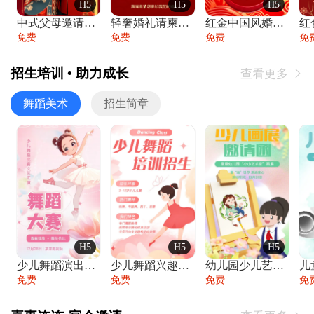
H5
H5
H5
中式父母邀请函婚礼结婚请柬请贴父母邀请方
轻奢婚礼请柬婚礼邀请函结婚照请帖
红金中国风婚礼请柬出阁喜宴嫁女请帖出阁宴
免费
免费
免费
免
招生培训 • 助力成长
查看更多

舞蹈美术
招生简章
H5
H5
H5
少儿舞蹈演出舞蹈比赛跳舞大赛文艺汇演活动
少儿舞蹈兴趣班艺术培训学校招生宣传
幼儿园少儿艺术展览绘画展摄影作品展美术展
免费
免费
免费
免