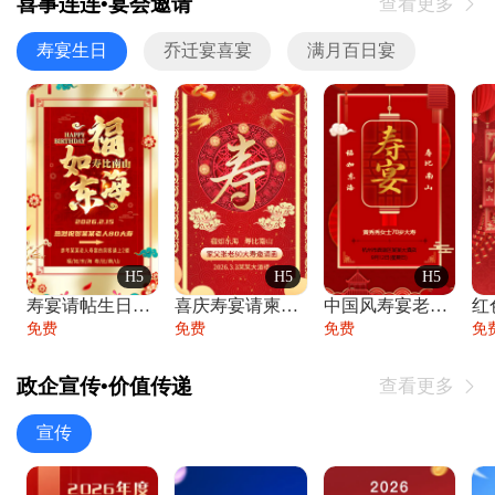
喜事连连•宴会邀请
查看更多

寿宴生日
乔迁宴喜宴
满月百日宴
H5
H5
H5
寿宴请帖生日宴邀请函老人寿星生日快乐祝寿
喜庆寿宴请柬老人生日宴会邀请函请柬过大寿
中国风寿宴老人生日宴会邀请函寿宴请帖请柬
免费
免费
免费
免
政企宣传•价值传递
查看更多

宣传