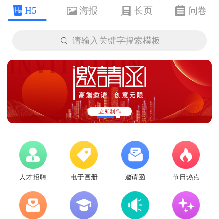
H5
海报
长页
问卷

请输入关键字搜索模板
人才招聘
电子画册
邀请函
节日热点