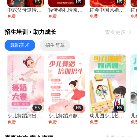
H5
H5
H5
中式父母邀请函婚礼结婚请柬请贴父母邀请方
轻奢婚礼请柬婚礼邀请函结婚照请帖
红金中国风婚礼请柬出阁喜宴嫁女请帖出阁宴
免费
免费
免费
免
招生培训 • 助力成长
查看更多

舞蹈美术
招生简章
H5
H5
H5
少儿舞蹈演出舞蹈比赛跳舞大赛文艺汇演活动
少儿舞蹈兴趣班艺术培训学校招生宣传
幼儿园少儿艺术展览绘画展摄影作品展美术展
免费
免费
免费
免