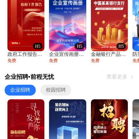
H5
H5
H5
政府工作报告政府年终工作总结
企业宣传画册公司简介产品介绍业务宣传手册
金融银行产品宣传手册企业宣传产品介绍
防
免费
免费
免费
免
企业招聘•前程无忧
查看更多

企业招聘
校园招聘