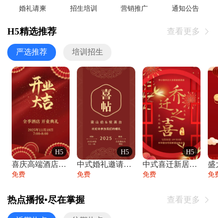
婚礼请柬
招生培训
营销推广
通知公告
H5精选推荐
查看更多

严选推荐
培训招生
H5
H5
H5
喜庆高端酒店开业大吉邀请函
中式婚礼邀请函中国风传统复古婚礼请柬请帖
中式喜迁新居乔迁之喜邀请函宴会请帖
免费
免费
免费
免
热点播报•尽在掌握
查看更多
