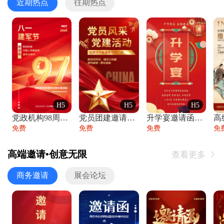
近期热点
往期热点
H5
H5
H5
党政机构98周年八一建军节庆祝晚会活动邀
党员团建邀请函党建活动风采党会工作汇报总
升学宴邀请函喜报金榜题名高端谢师宴邀请函
免费
免费
免费
免
高端邀请•创意无限
查看更多

商务邀请
展会论坛