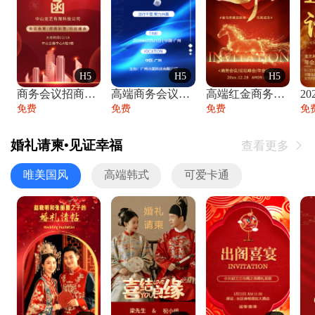
H5
H5
H5
商务会议招商展会科技峰会邀请函年会邀请
高端商务会议招商加盟展会峰会论坛邀请函
高端红金商务会议年会年终盛典答谢邀请函
免费
免费
免费
免
婚礼请柬•见证幸福
查看更多

唯美国风
高端韩式
可爱卡通