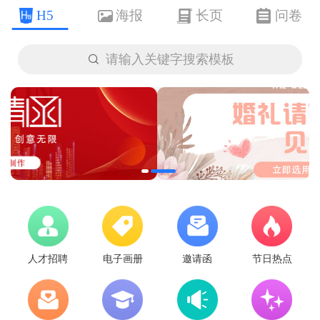
H5
海报
长页
问卷

请输入关键字搜索模板
人才招聘
电子画册
邀请函
节日热点