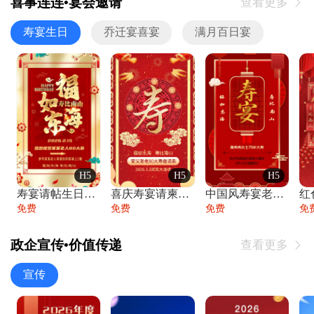
喜事连连•宴会邀请
查看更多

寿宴生日
乔迁宴喜宴
满月百日宴
H5
H5
H5
寿宴请帖生日宴邀请函老人寿星生日快乐祝寿
喜庆寿宴请柬老人生日宴会邀请函请柬过大寿
中国风寿宴老人生日宴会邀请函寿宴请帖请柬
免费
免费
免费
免
政企宣传•价值传递
查看更多

宣传