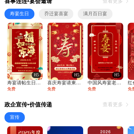
喜事连连•宴会邀请
查看更多

寿宴生日
乔迁宴喜宴
满月百日宴
H5
H5
H5
寿宴请帖生日宴邀请函老人寿星生日快乐祝寿
喜庆寿宴请柬老人生日宴会邀请函请柬过大寿
中国风寿宴老人生日宴会邀请函寿宴请帖请柬
免费
免费
免费
免
政企宣传•价值传递
查看更多

宣传