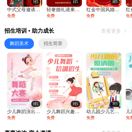
H5
H5
H5
中式父母邀请函婚礼结婚请柬请贴父母邀请方
轻奢婚礼请柬婚礼邀请函结婚照请帖
红金中国风婚礼请柬出阁喜宴嫁女请帖出阁宴
免费
免费
免费
免
招生培训 • 助力成长
查看更多

舞蹈美术
招生简章
H5
H5
H5
少儿舞蹈演出舞蹈比赛跳舞大赛文艺汇演活动
少儿舞蹈兴趣班艺术培训学校招生宣传
幼儿园少儿艺术展览绘画展摄影作品展美术展
免费
免费
免费
免