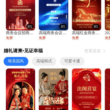
H5
H5
H5
商务会议招商展会科技峰会邀请函年会邀请
高端商务会议招商加盟展会峰会论坛邀请函
高端红金商务会议年会年终盛典答谢邀请函
免费
免费
免费
免
婚礼请柬•见证幸福
查看更多

唯美国风
高端韩式
可爱卡通