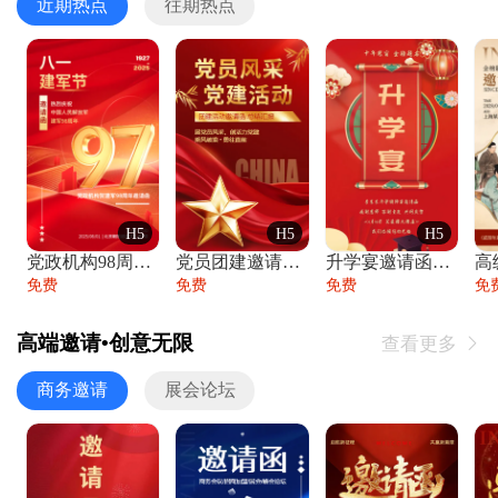
近期热点
往期热点
H5
H5
H5
党政机构98周年八一建军节庆祝晚会活动邀
党员团建邀请函党建活动风采党会工作汇报总
升学宴邀请函喜报金榜题名高端谢师宴邀请函
免费
免费
免费
免
高端邀请•创意无限
查看更多

商务邀请
展会论坛