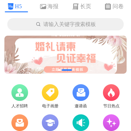
H5
海报
长页
问卷

请输入关键字搜索模板
人才招聘
电子画册
邀请函
节日热点