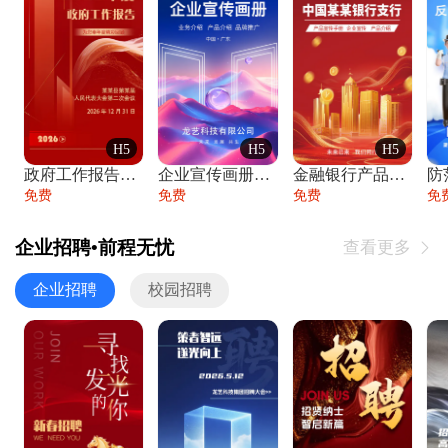
H5
H5
H5
政府工作报告政府年终工作总结
企业宣传画册公司简介产品介绍业务宣传手册
金融银行产品宣传手册企业宣传产品介绍
防
免费
免费
免费
免
企业招聘•前程无忧
查看更多

企业招聘
校园招聘