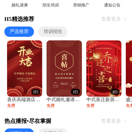
婚礼请柬
招生培训
营销推广
通知公告
H5精选推荐
查看更多

严选推荐
培训招生
H5
H5
H5
喜庆高端酒店开业大吉邀请函
中式婚礼邀请函中国风传统复古婚礼请柬请帖
中式喜迁新居乔迁之喜邀请函宴会请帖
免费
免费
免费
免
热点播报•尽在掌握
查看更多
