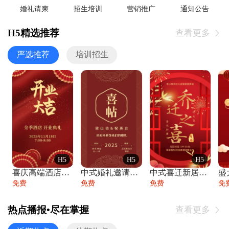
婚礼请柬
招生培训
营销推广
通知公告
H5精选推荐
查看更多

严选推荐
培训招生
H5
H5
H5
喜庆高端酒店开业大吉邀请函
中式婚礼邀请函中国风传统复古婚礼请柬请帖
中式喜迁新居乔迁之喜邀请函宴会请帖
免费
免费
免费
免
热点播报•尽在掌握
查看更多
