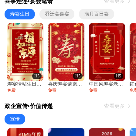
喜事连连•宴会邀请
查看更多

寿宴生日
乔迁宴喜宴
满月百日宴
H5
H5
H5
寿宴请帖生日宴邀请函老人寿星生日快乐祝寿
喜庆寿宴请柬老人生日宴会邀请函请柬过大寿
中国风寿宴老人生日宴会邀请函寿宴请帖请柬
免费
免费
免费
免
政企宣传•价值传递
查看更多

宣传