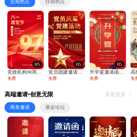
近期热点
往期热点
H5
H5
H5
党政机构98周年八一建军节庆祝晚会活动邀
党员团建邀请函党建活动风采党会工作汇报总
升学宴邀请函喜报金榜题名高端谢师宴邀请函
免费
免费
免费
免
高端邀请•创意无限
查看更多

商务邀请
展会论坛