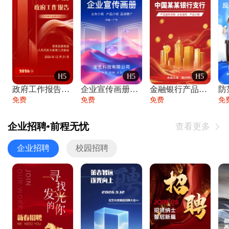
H5
H5
H5
政府工作报告政府年终工作总结
企业宣传画册公司简介产品介绍业务宣传手册
金融银行产品宣传手册企业宣传产品介绍
防
免费
免费
免费
免
企业招聘•前程无忧
查看更多

企业招聘
校园招聘