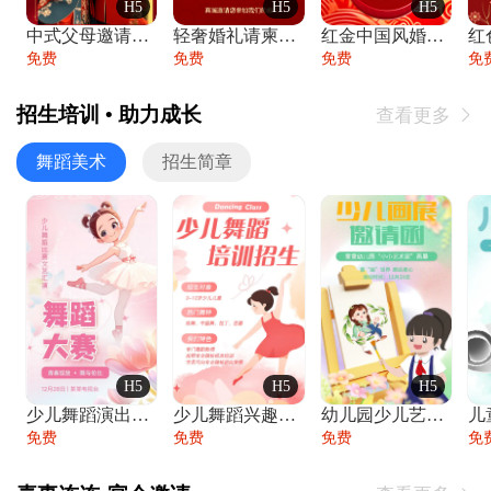
H5
H5
H5
中式父母邀请函婚礼结婚请柬请贴父母邀请方
轻奢婚礼请柬婚礼邀请函结婚照请帖
红金中国风婚礼请柬出阁喜宴嫁女请帖出阁宴
免费
免费
免费
免
招生培训 • 助力成长
查看更多

舞蹈美术
招生简章
H5
H5
H5
少儿舞蹈演出舞蹈比赛跳舞大赛文艺汇演活动
少儿舞蹈兴趣班艺术培训学校招生宣传
幼儿园少儿艺术展览绘画展摄影作品展美术展
免费
免费
免费
免