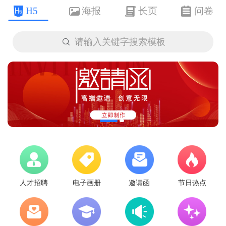
H5
海报
长页
问卷

请输入关键字搜索模板
人才招聘
电子画册
邀请函
节日热点