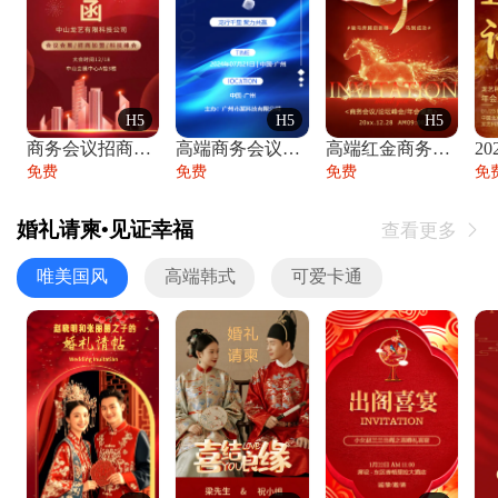
H5
H5
H5
商务会议招商展会科技峰会邀请函年会邀请
高端商务会议招商加盟展会峰会论坛邀请函
高端红金商务会议年会年终盛典答谢邀请函
免费
免费
免费
免
婚礼请柬•见证幸福
查看更多

唯美国风
高端韩式
可爱卡通