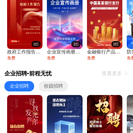
H5
H5
H5
政府工作报告政府年终工作总结
企业宣传画册公司简介产品介绍业务宣传手册
金融银行产品宣传手册企业宣传产品介绍
防
免费
免费
免费
免
企业招聘•前程无忧
查看更多

企业招聘
校园招聘