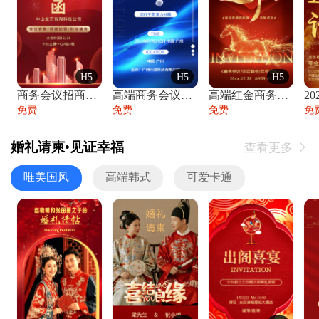
H5
H5
H5
商务会议招商展会科技峰会邀请函年会邀请
高端商务会议招商加盟展会峰会论坛邀请函
高端红金商务会议年会年终盛典答谢邀请函
免费
免费
免费
免
婚礼请柬•见证幸福
查看更多

唯美国风
高端韩式
可爱卡通