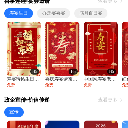
喜事连连•宴会邀请
查看更多

寿宴生日
乔迁宴喜宴
满月百日宴
H5
H5
H5
寿宴请帖生日宴邀请函老人寿星生日快乐祝寿
喜庆寿宴请柬老人生日宴会邀请函请柬过大寿
中国风寿宴老人生日宴会邀请函寿宴请帖请柬
免费
免费
免费
免
政企宣传•价值传递
查看更多

宣传