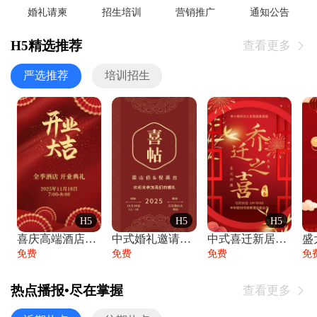
婚礼请柬
招生培训
营销推广
通知公告
H5精选推荐
查看更多

严选推荐
培训招生
H5
H5
H5
喜庆高端酒店开业大吉邀请函
中式婚礼邀请函中国风传统复古婚礼请柬请帖
中式喜迁新居乔迁之喜邀请函宴会请帖
免费
免费
免费
免
热点播报•尽在掌握
查看更多
