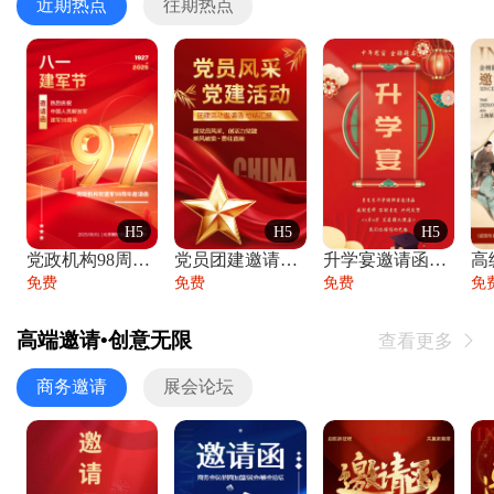
近期热点
往期热点
H5
H5
H5
党政机构98周年八一建军节庆祝晚会活动邀
党员团建邀请函党建活动风采党会工作汇报总
升学宴邀请函喜报金榜题名高端谢师宴邀请函
免费
免费
免费
免
高端邀请•创意无限
查看更多

商务邀请
展会论坛