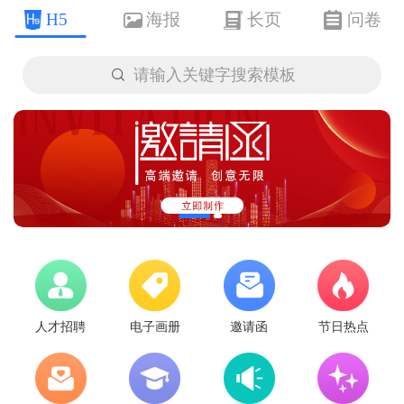
H5
海报
长页
问卷

请输入关键字搜索模板
人才招聘
电子画册
邀请函
节日热点