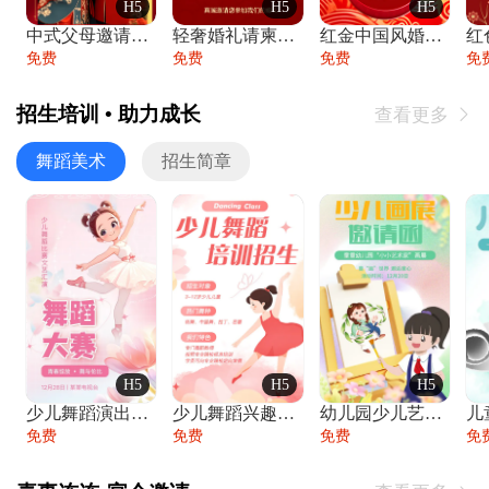
H5
H5
H5
中式父母邀请函婚礼结婚请柬请贴父母邀请方
轻奢婚礼请柬婚礼邀请函结婚照请帖
红金中国风婚礼请柬出阁喜宴嫁女请帖出阁宴
免费
免费
免费
免
招生培训 • 助力成长
查看更多

舞蹈美术
招生简章
H5
H5
H5
少儿舞蹈演出舞蹈比赛跳舞大赛文艺汇演活动
少儿舞蹈兴趣班艺术培训学校招生宣传
幼儿园少儿艺术展览绘画展摄影作品展美术展
免费
免费
免费
免