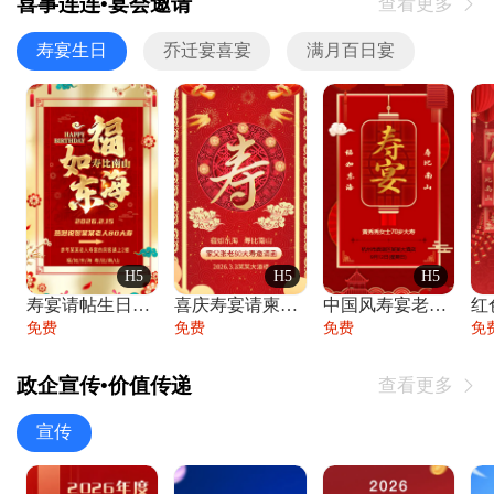
喜事连连•宴会邀请
查看更多

寿宴生日
乔迁宴喜宴
满月百日宴
H5
H5
H5
寿宴请帖生日宴邀请函老人寿星生日快乐祝寿
喜庆寿宴请柬老人生日宴会邀请函请柬过大寿
中国风寿宴老人生日宴会邀请函寿宴请帖请柬
免费
免费
免费
免
政企宣传•价值传递
查看更多

宣传