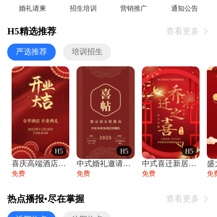
婚礼请柬
招生培训
营销推广
通知公告
H5精选推荐
查看更多

严选推荐
培训招生
H5
H5
H5
喜庆高端酒店开业大吉邀请函
中式婚礼邀请函中国风传统复古婚礼请柬请帖
中式喜迁新居乔迁之喜邀请函宴会请帖
免费
免费
免费
免
热点播报•尽在掌握
查看更多
