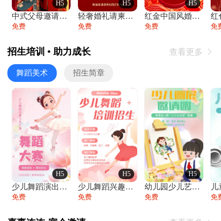
H5
H5
H5
中式父母邀请函婚礼结婚请柬请贴父母邀请方
轻奢婚礼请柬婚礼邀请函结婚照请帖
红金中国风婚礼请柬出阁喜宴嫁女请帖出阁宴
免费
免费
免费
免
招生培训 • 助力成长
查看更多

舞蹈美术
招生简章
H5
H5
H5
少儿舞蹈演出舞蹈比赛跳舞大赛文艺汇演活动
少儿舞蹈兴趣班艺术培训学校招生宣传
幼儿园少儿艺术展览绘画展摄影作品展美术展
免费
免费
免费
免