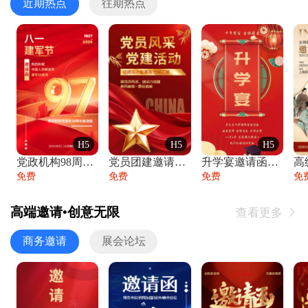
近期热点
往期热点
H5
H5
H5
党政机构98周年八一建军节庆祝晚会活动邀
党员团建邀请函党建活动风采党会工作汇报总
升学宴邀请函喜报金榜题名高端谢师宴邀请函
免费
免费
免费
免
高端邀请•创意无限
查看更多

商务邀请
展会论坛