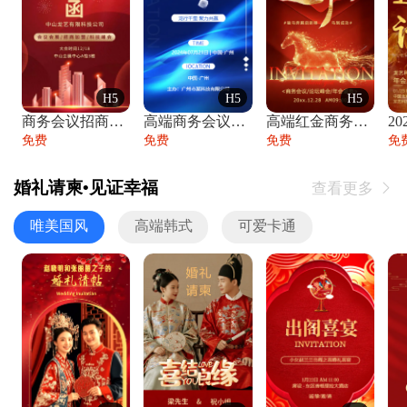
H5
H5
H5
商务会议招商展会科技峰会邀请函年会邀请
高端商务会议招商加盟展会峰会论坛邀请函
高端红金商务会议年会年终盛典答谢邀请函
免费
免费
免费
免
婚礼请柬•见证幸福
查看更多

唯美国风
高端韩式
可爱卡通