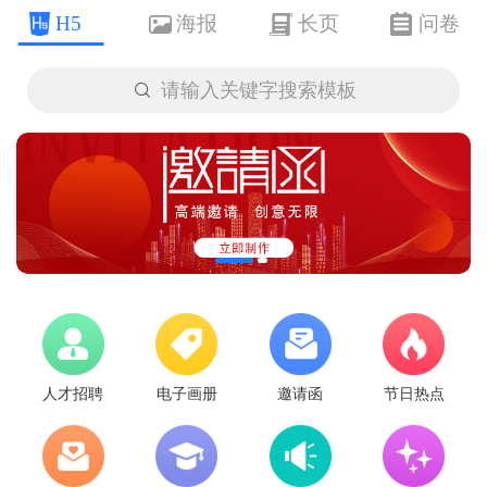
H5
海报
长页
问卷

请输入关键字搜索模板
人才招聘
电子画册
邀请函
节日热点