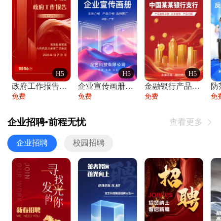
H5
H5
H5
政府工作报告政府年终工作总结
企业宣传画册公司简介产品介绍业务宣传手册
金融银行产品宣传手册企业宣传产品介绍
防
免费
免费
免费
免
企业招聘•前程无忧
查看更多

企业招聘
校园招聘