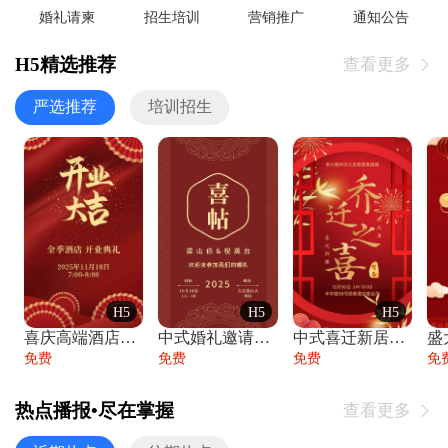
婚礼请柬
招生培训
营销推广
通知公告
H5精选推荐
查看更多

严选推荐
培训招生
H5
H5
H5
喜庆高端酒店开业大吉邀请函
中式婚礼邀请函中国风传统复古婚礼请柬请帖
中式喜迁新居乔迁之喜邀请函宴会请帖
免费
免费
免费
免
热点播报•尽在掌握
查看更多
