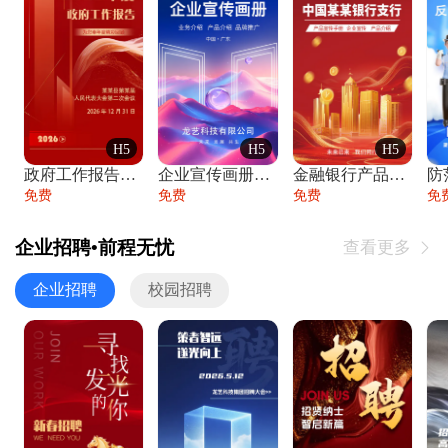
H5
H5
H5
政府工作报告政府年终工作总结
企业宣传画册公司简介产品介绍业务宣传手册
金融银行产品宣传手册企业宣传产品介绍
防
免费
免费
免费
免
企业招聘•前程无忧
查看更多

企业招聘
校园招聘