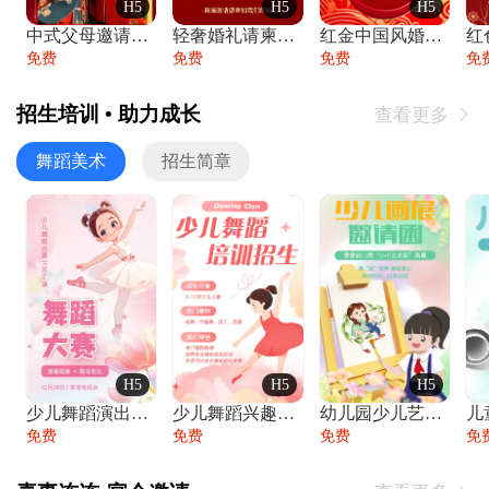
H5
H5
H5
中式父母邀请函婚礼结婚请柬请贴父母邀请方
轻奢婚礼请柬婚礼邀请函结婚照请帖
红金中国风婚礼请柬出阁喜宴嫁女请帖出阁宴
免费
免费
免费
免
招生培训 • 助力成长
查看更多

舞蹈美术
招生简章
H5
H5
H5
少儿舞蹈演出舞蹈比赛跳舞大赛文艺汇演活动
少儿舞蹈兴趣班艺术培训学校招生宣传
幼儿园少儿艺术展览绘画展摄影作品展美术展
免费
免费
免费
免