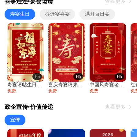
喜事连连•宴会邀请
查看更多

寿宴生日
乔迁宴喜宴
满月百日宴
H5
H5
H5
寿宴请帖生日宴邀请函老人寿星生日快乐祝寿
喜庆寿宴请柬老人生日宴会邀请函请柬过大寿
中国风寿宴老人生日宴会邀请函寿宴请帖请柬
免费
免费
免费
免
政企宣传•价值传递
查看更多

宣传