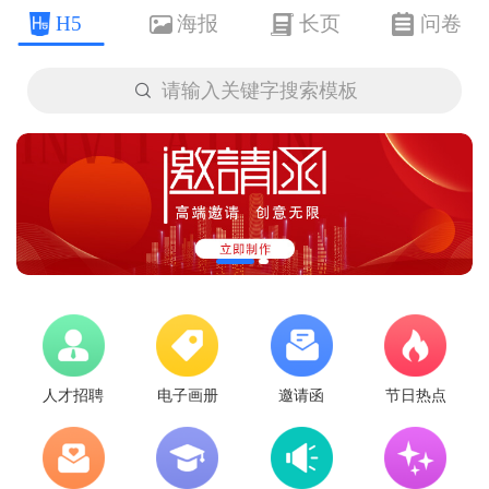
H5
海报
长页
问卷

请输入关键字搜索模板
人才招聘
电子画册
邀请函
节日热点