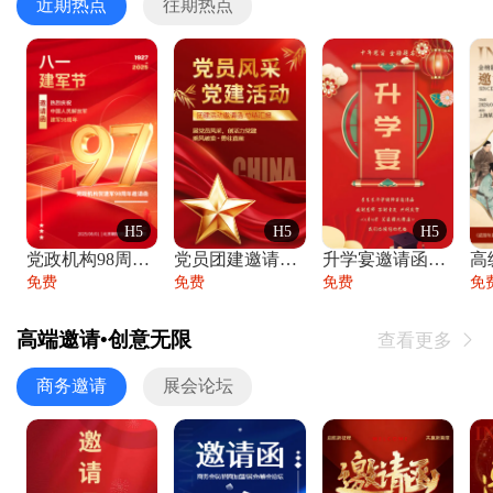
近期热点
往期热点
H5
H5
H5
党政机构98周年八一建军节庆祝晚会活动邀
党员团建邀请函党建活动风采党会工作汇报总
升学宴邀请函喜报金榜题名高端谢师宴邀请函
免费
免费
免费
免
高端邀请•创意无限
查看更多

商务邀请
展会论坛