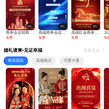
H5
H5
H5
商务会议招商展会科技峰会邀请函年会邀请
高端商务会议招商加盟展会峰会论坛邀请函
高端红金商务会议年会年终盛典答谢邀请函
免费
免费
免费
免
婚礼请柬•见证幸福
查看更多

唯美国风
高端韩式
可爱卡通