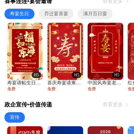
喜事连连•宴会邀请
查看更多

寿宴生日
乔迁宴喜宴
满月百日宴
H5
H5
H5
寿宴请帖生日宴邀请函老人寿星生日快乐祝寿
喜庆寿宴请柬老人生日宴会邀请函请柬过大寿
中国风寿宴老人生日宴会邀请函寿宴请帖请柬
免费
免费
免费
免
政企宣传•价值传递
查看更多

宣传