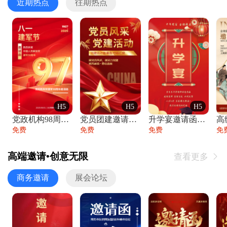
近期热点
往期热点
H5
H5
H5
党政机构98周年八一建军节庆祝晚会活动邀
党员团建邀请函党建活动风采党会工作汇报总
升学宴邀请函喜报金榜题名高端谢师宴邀请函
免费
免费
免费
免
高端邀请•创意无限
查看更多

商务邀请
展会论坛