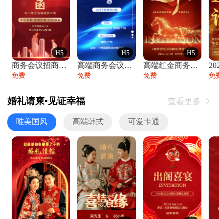
H5
H5
H5
商务会议招商展会科技峰会邀请函年会邀请
高端商务会议招商加盟展会峰会论坛邀请函
高端红金商务会议年会年终盛典答谢邀请函
免费
免费
免费
免
婚礼请柬•见证幸福
查看更多

唯美国风
高端韩式
可爱卡通