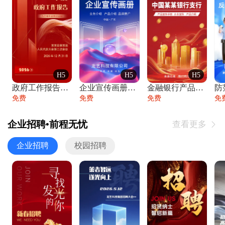
H5
H5
H5
政府工作报告政府年终工作总结
企业宣传画册公司简介产品介绍业务宣传手册
金融银行产品宣传手册企业宣传产品介绍
防
免费
免费
免费
免
企业招聘•前程无忧
查看更多

企业招聘
校园招聘