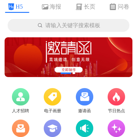
H5
海报
长页
问卷

请输入关键字搜索模板
人才招聘
电子画册
邀请函
节日热点