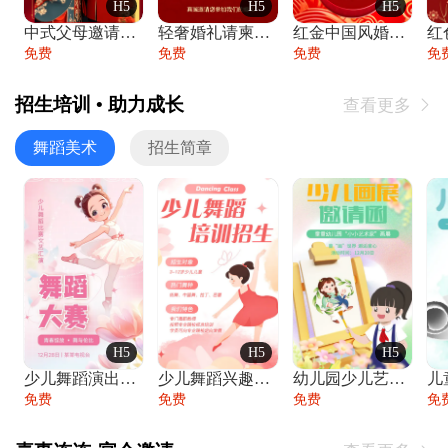
H5
H5
H5
中式父母邀请函婚礼结婚请柬请贴父母邀请方
轻奢婚礼请柬婚礼邀请函结婚照请帖
红金中国风婚礼请柬出阁喜宴嫁女请帖出阁宴
免费
免费
免费
免
招生培训 • 助力成长
查看更多

舞蹈美术
招生简章
H5
H5
H5
少儿舞蹈演出舞蹈比赛跳舞大赛文艺汇演活动
少儿舞蹈兴趣班艺术培训学校招生宣传
幼儿园少儿艺术展览绘画展摄影作品展美术展
免费
免费
免费
免