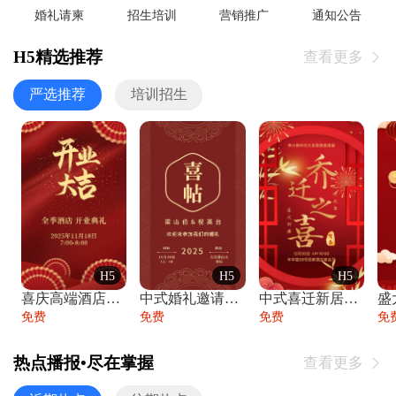
婚礼请柬
招生培训
营销推广
通知公告
H5精选推荐
查看更多

严选推荐
培训招生
H5
H5
H5
喜庆高端酒店开业大吉邀请函
中式婚礼邀请函中国风传统复古婚礼请柬请帖
中式喜迁新居乔迁之喜邀请函宴会请帖
免费
免费
免费
免
热点播报•尽在掌握
查看更多
