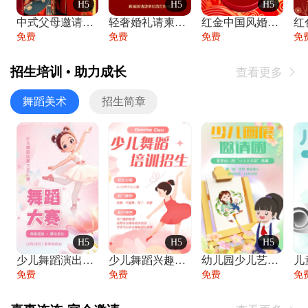
H5
H5
H5
中式父母邀请函婚礼结婚请柬请贴父母邀请方
轻奢婚礼请柬婚礼邀请函结婚照请帖
红金中国风婚礼请柬出阁喜宴嫁女请帖出阁宴
免费
免费
免费
免
招生培训 • 助力成长
查看更多

舞蹈美术
招生简章
H5
H5
H5
少儿舞蹈演出舞蹈比赛跳舞大赛文艺汇演活动
少儿舞蹈兴趣班艺术培训学校招生宣传
幼儿园少儿艺术展览绘画展摄影作品展美术展
免费
免费
免费
免