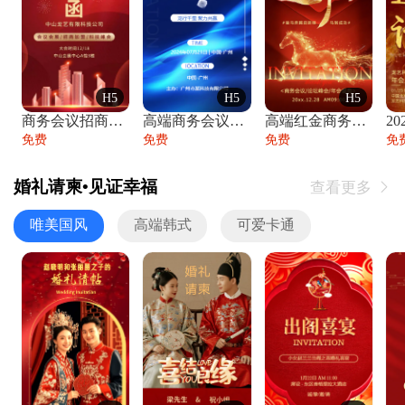
H5
H5
H5
商务会议招商展会科技峰会邀请函年会邀请
高端商务会议招商加盟展会峰会论坛邀请函
高端红金商务会议年会年终盛典答谢邀请函
免费
免费
免费
免
婚礼请柬•见证幸福
查看更多

唯美国风
高端韩式
可爱卡通