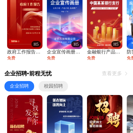
H5
H5
H5
政府工作报告政府年终工作总结
企业宣传画册公司简介产品介绍业务宣传手册
金融银行产品宣传手册企业宣传产品介绍
防
免费
免费
免费
免
企业招聘•前程无忧
查看更多

企业招聘
校园招聘