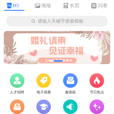
H5
海报
长页
问卷

请输入关键字搜索模板
人才招聘
电子画册
邀请函
节日热点