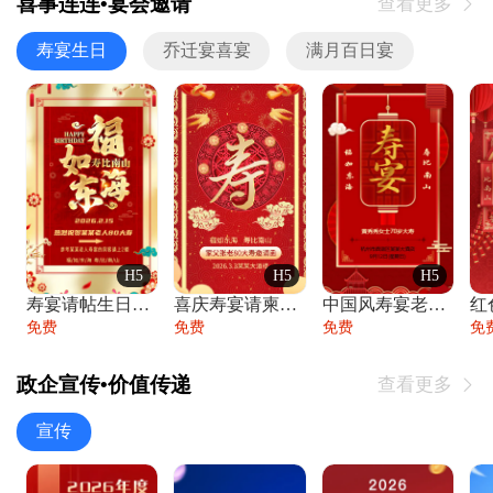
喜事连连•宴会邀请
查看更多

寿宴生日
乔迁宴喜宴
满月百日宴
H5
H5
H5
寿宴请帖生日宴邀请函老人寿星生日快乐祝寿
喜庆寿宴请柬老人生日宴会邀请函请柬过大寿
中国风寿宴老人生日宴会邀请函寿宴请帖请柬
免费
免费
免费
免
政企宣传•价值传递
查看更多

宣传