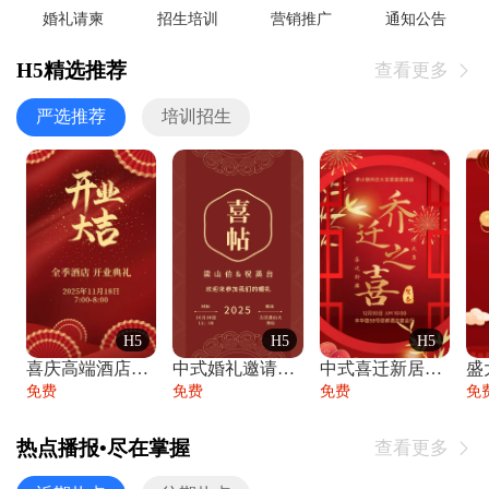
婚礼请柬
招生培训
营销推广
通知公告
H5精选推荐
查看更多

严选推荐
培训招生
H5
H5
H5
喜庆高端酒店开业大吉邀请函
中式婚礼邀请函中国风传统复古婚礼请柬请帖
中式喜迁新居乔迁之喜邀请函宴会请帖
免费
免费
免费
免
热点播报•尽在掌握
查看更多
