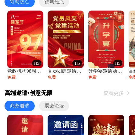
近期热点
往期热点
H5
H5
H5
党政机构98周年八一建军节庆祝晚会活动邀
党员团建邀请函党建活动风采党会工作汇报总
升学宴邀请函喜报金榜题名高端谢师宴邀请函
免费
免费
免费
免
高端邀请•创意无限
查看更多

商务邀请
展会论坛