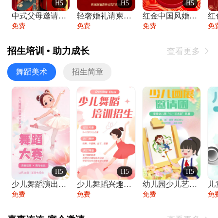
H5
H5
H5
中式父母邀请函婚礼结婚请柬请贴父母邀请方
轻奢婚礼请柬婚礼邀请函结婚照请帖
红金中国风婚礼请柬出阁喜宴嫁女请帖出阁宴
免费
免费
免费
免
招生培训 • 助力成长
查看更多

舞蹈美术
招生简章
H5
H5
H5
少儿舞蹈演出舞蹈比赛跳舞大赛文艺汇演活动
少儿舞蹈兴趣班艺术培训学校招生宣传
幼儿园少儿艺术展览绘画展摄影作品展美术展
免费
免费
免费
免