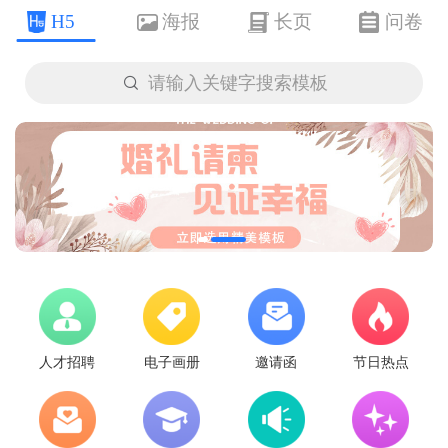
H5
海报
长页
问卷

请输入关键字搜索模板
人才招聘
电子画册
邀请函
节日热点