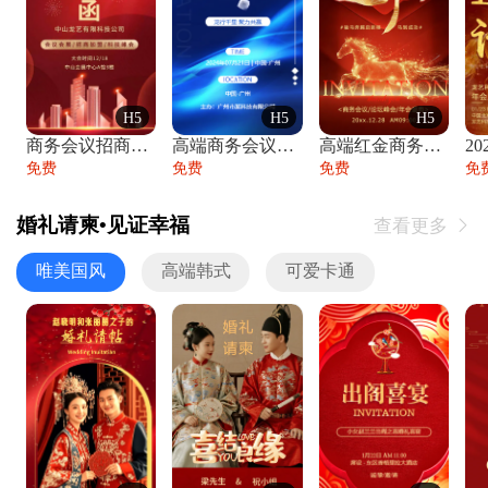
H5
H5
H5
商务会议招商展会科技峰会邀请函年会邀请
高端商务会议招商加盟展会峰会论坛邀请函
高端红金商务会议年会年终盛典答谢邀请函
免费
免费
免费
免
婚礼请柬•见证幸福
查看更多

唯美国风
高端韩式
可爱卡通