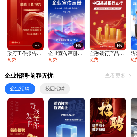
H5
H5
H5
政府工作报告政府年终工作总结
企业宣传画册公司简介产品介绍业务宣传手册
金融银行产品宣传手册企业宣传产品介绍
防
免费
免费
免费
免
企业招聘•前程无忧
查看更多

企业招聘
校园招聘