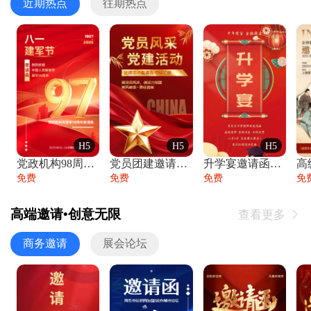
近期热点
往期热点
H5
H5
H5
党政机构98周年八一建军节庆祝晚会活动邀
党员团建邀请函党建活动风采党会工作汇报总
升学宴邀请函喜报金榜题名高端谢师宴邀请函
免费
免费
免费
免
高端邀请•创意无限
查看更多

商务邀请
展会论坛