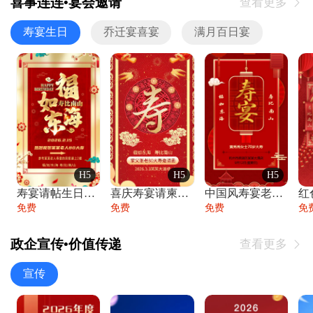
喜事连连•宴会邀请
查看更多

寿宴生日
乔迁宴喜宴
满月百日宴
H5
H5
H5
寿宴请帖生日宴邀请函老人寿星生日快乐祝寿
喜庆寿宴请柬老人生日宴会邀请函请柬过大寿
中国风寿宴老人生日宴会邀请函寿宴请帖请柬
免费
免费
免费
免
政企宣传•价值传递
查看更多

宣传