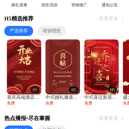
婚礼请柬
招生培训
营销推广
通知公告
H5精选推荐
查看更多

严选推荐
培训招生
H5
H5
H5
喜庆高端酒店开业大吉邀请函
中式婚礼邀请函中国风传统复古婚礼请柬请帖
中式喜迁新居乔迁之喜邀请函宴会请帖
免费
免费
免费
免
热点播报•尽在掌握
查看更多
