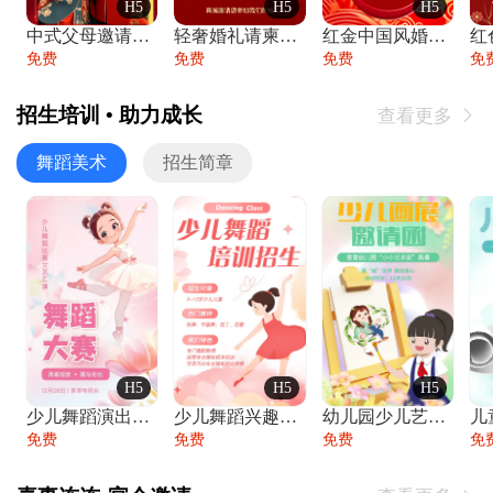
H5
H5
H5
中式父母邀请函婚礼结婚请柬请贴父母邀请方
轻奢婚礼请柬婚礼邀请函结婚照请帖
红金中国风婚礼请柬出阁喜宴嫁女请帖出阁宴
免费
免费
免费
免
招生培训 • 助力成长
查看更多

舞蹈美术
招生简章
H5
H5
H5
少儿舞蹈演出舞蹈比赛跳舞大赛文艺汇演活动
少儿舞蹈兴趣班艺术培训学校招生宣传
幼儿园少儿艺术展览绘画展摄影作品展美术展
免费
免费
免费
免