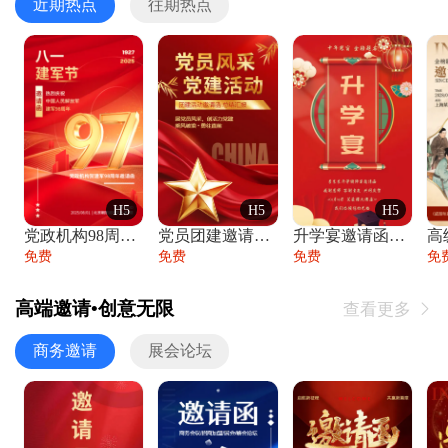
近期热点
往期热点
H5
H5
H5
党政机构98周年八一建军节庆祝晚会活动邀
党员团建邀请函党建活动风采党会工作汇报总
升学宴邀请函喜报金榜题名高端谢师宴邀请函
免费
免费
免费
免
高端邀请•创意无限
查看更多

商务邀请
展会论坛