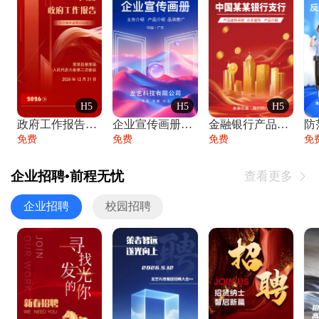
H5
H5
H5
政府工作报告政府年终工作总结
企业宣传画册公司简介产品介绍业务宣传手册
金融银行产品宣传手册企业宣传产品介绍
防
免费
免费
免费
免
企业招聘•前程无忧
查看更多

企业招聘
校园招聘