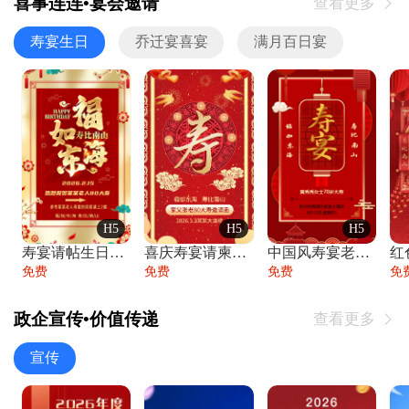
喜事连连•宴会邀请
查看更多

寿宴生日
乔迁宴喜宴
满月百日宴
H5
H5
H5
寿宴请帖生日宴邀请函老人寿星生日快乐祝寿
喜庆寿宴请柬老人生日宴会邀请函请柬过大寿
中国风寿宴老人生日宴会邀请函寿宴请帖请柬
免费
免费
免费
免
政企宣传•价值传递
查看更多

宣传