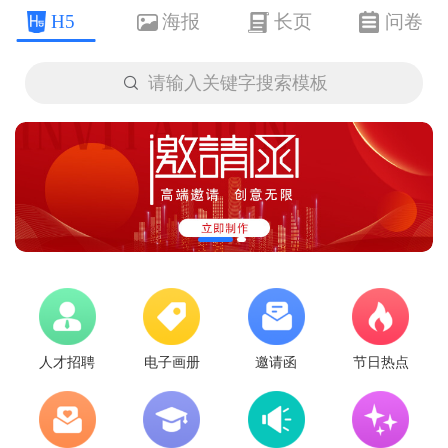
H5
海报
长页
问卷

请输入关键字搜索模板
人才招聘
电子画册
邀请函
节日热点