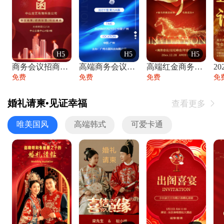
H5
H5
H5
商务会议招商展会科技峰会邀请函年会邀请
高端商务会议招商加盟展会峰会论坛邀请函
高端红金商务会议年会年终盛典答谢邀请函
免费
免费
免费
免
婚礼请柬•见证幸福
查看更多

唯美国风
高端韩式
可爱卡通