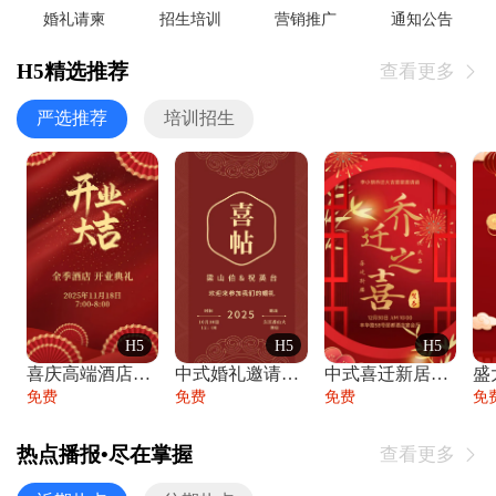
婚礼请柬
招生培训
营销推广
通知公告
H5精选推荐
查看更多

严选推荐
培训招生
H5
H5
H5
喜庆高端酒店开业大吉邀请函
中式婚礼邀请函中国风传统复古婚礼请柬请帖
中式喜迁新居乔迁之喜邀请函宴会请帖
免费
免费
免费
免
热点播报•尽在掌握
查看更多
