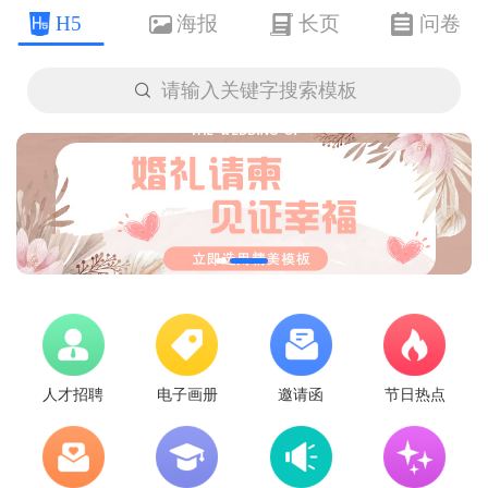
H5
海报
长页
问卷

请输入关键字搜索模板
人才招聘
电子画册
邀请函
节日热点