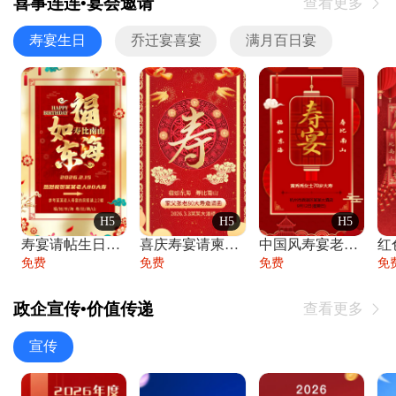
喜事连连•宴会邀请
查看更多

寿宴生日
乔迁宴喜宴
满月百日宴
H5
H5
H5
寿宴请帖生日宴邀请函老人寿星生日快乐祝寿
喜庆寿宴请柬老人生日宴会邀请函请柬过大寿
中国风寿宴老人生日宴会邀请函寿宴请帖请柬
免费
免费
免费
免
政企宣传•价值传递
查看更多

宣传