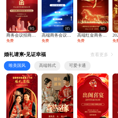
H5
H5
H5
商务会议招商展会科技峰会邀请函年会邀请
高端商务会议招商加盟展会峰会论坛邀请函
高端红金商务会议年会年终盛典答谢邀请函
免费
免费
免费
免
婚礼请柬•见证幸福
查看更多

唯美国风
高端韩式
可爱卡通