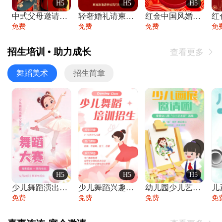
H5
H5
H5
中式父母邀请函婚礼结婚请柬请贴父母邀请方
轻奢婚礼请柬婚礼邀请函结婚照请帖
红金中国风婚礼请柬出阁喜宴嫁女请帖出阁宴
免费
免费
免费
免
招生培训 • 助力成长
查看更多

舞蹈美术
招生简章
H5
H5
H5
少儿舞蹈演出舞蹈比赛跳舞大赛文艺汇演活动
少儿舞蹈兴趣班艺术培训学校招生宣传
幼儿园少儿艺术展览绘画展摄影作品展美术展
免费
免费
免费
免