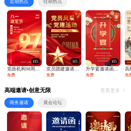
近期热点
往期热点
H5
H5
H5
党政机构98周年八一建军节庆祝晚会活动邀
党员团建邀请函党建活动风采党会工作汇报总
升学宴邀请函喜报金榜题名高端谢师宴邀请函
免费
免费
免费
免
高端邀请•创意无限
查看更多

商务邀请
展会论坛