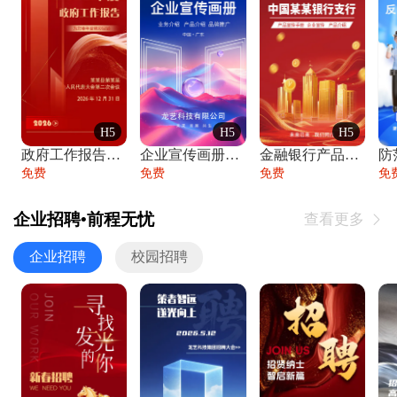
H5
H5
H5
政府工作报告政府年终工作总结
企业宣传画册公司简介产品介绍业务宣传手册
金融银行产品宣传手册企业宣传产品介绍
防
免费
免费
免费
免
企业招聘•前程无忧
查看更多

企业招聘
校园招聘