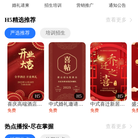
婚礼请柬
招生培训
营销推广
通知公告
H5精选推荐
查看更多

严选推荐
培训招生
H5
H5
H5
喜庆高端酒店开业大吉邀请函
中式婚礼邀请函中国风传统复古婚礼请柬请帖
中式喜迁新居乔迁之喜邀请函宴会请帖
免费
免费
免费
免
热点播报•尽在掌握
查看更多
