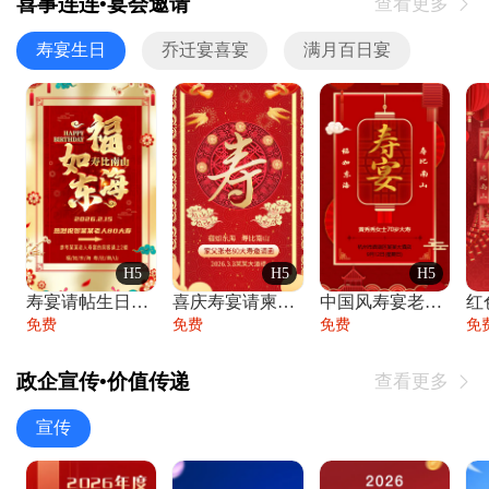
喜事连连•宴会邀请
查看更多

寿宴生日
乔迁宴喜宴
满月百日宴
H5
H5
H5
寿宴请帖生日宴邀请函老人寿星生日快乐祝寿
喜庆寿宴请柬老人生日宴会邀请函请柬过大寿
中国风寿宴老人生日宴会邀请函寿宴请帖请柬
免费
免费
免费
免
政企宣传•价值传递
查看更多

宣传