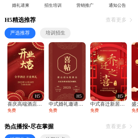
婚礼请柬
招生培训
营销推广
通知公告
H5精选推荐
查看更多

严选推荐
培训招生
H5
H5
H5
喜庆高端酒店开业大吉邀请函
中式婚礼邀请函中国风传统复古婚礼请柬请帖
中式喜迁新居乔迁之喜邀请函宴会请帖
免费
免费
免费
免
热点播报•尽在掌握
查看更多
