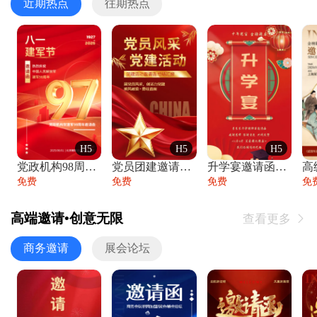
近期热点
往期热点
H5
H5
H5
党政机构98周年八一建军节庆祝晚会活动邀
党员团建邀请函党建活动风采党会工作汇报总
升学宴邀请函喜报金榜题名高端谢师宴邀请函
免费
免费
免费
免
高端邀请•创意无限
查看更多

商务邀请
展会论坛