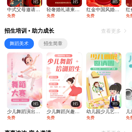
H5
H5
H5
中式父母邀请函婚礼结婚请柬请贴父母邀请方
轻奢婚礼请柬婚礼邀请函结婚照请帖
红金中国风婚礼请柬出阁喜宴嫁女请帖出阁宴
免费
免费
免费
免
招生培训 • 助力成长
查看更多

舞蹈美术
招生简章
H5
H5
H5
少儿舞蹈演出舞蹈比赛跳舞大赛文艺汇演活动
少儿舞蹈兴趣班艺术培训学校招生宣传
幼儿园少儿艺术展览绘画展摄影作品展美术展
免费
免费
免费
免