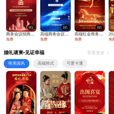
H5
H5
H5
商务会议招商展会科技峰会邀请函年会邀请
高端商务会议招商加盟展会峰会论坛邀请函
高端红金商务会议年会年终盛典答谢邀请函
免费
免费
免费
免
婚礼请柬•见证幸福
查看更多

唯美国风
高端韩式
可爱卡通