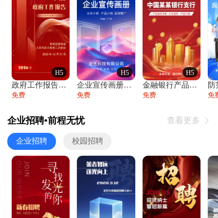
H5
H5
H5
政府工作报告政府年终工作总结
企业宣传画册公司简介产品介绍业务宣传手册
金融银行产品宣传手册企业宣传产品介绍
防
免费
免费
免费
免
企业招聘•前程无忧
查看更多

企业招聘
校园招聘