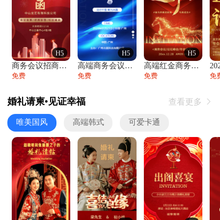
H5
H5
H5
商务会议招商展会科技峰会邀请函年会邀请
高端商务会议招商加盟展会峰会论坛邀请函
高端红金商务会议年会年终盛典答谢邀请函
免费
免费
免费
免
婚礼请柬•见证幸福
查看更多

唯美国风
高端韩式
可爱卡通