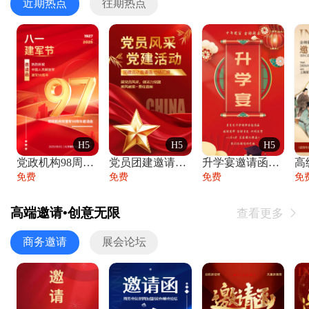
近期热点
往期热点
H5
H5
H5
党政机构98周年八一建军节庆祝晚会活动邀
党员团建邀请函党建活动风采党会工作汇报总
升学宴邀请函喜报金榜题名高端谢师宴邀请函
免费
免费
免费
免
高端邀请•创意无限
查看更多

商务邀请
展会论坛