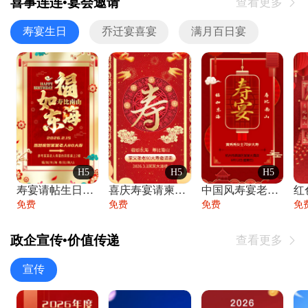
喜事连连•宴会邀请
查看更多

寿宴生日
乔迁宴喜宴
满月百日宴
H5
H5
H5
寿宴请帖生日宴邀请函老人寿星生日快乐祝寿
喜庆寿宴请柬老人生日宴会邀请函请柬过大寿
中国风寿宴老人生日宴会邀请函寿宴请帖请柬
免费
免费
免费
免
政企宣传•价值传递
查看更多

宣传