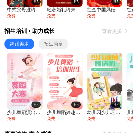
H5
H5
H5
中式父母邀请函婚礼结婚请柬请贴父母邀请方
轻奢婚礼请柬婚礼邀请函结婚照请帖
红金中国风婚礼请柬出阁喜宴嫁女请帖出阁宴
免费
免费
免费
免
招生培训 • 助力成长
查看更多

舞蹈美术
招生简章
H5
H5
H5
少儿舞蹈演出舞蹈比赛跳舞大赛文艺汇演活动
少儿舞蹈兴趣班艺术培训学校招生宣传
幼儿园少儿艺术展览绘画展摄影作品展美术展
免费
免费
免费
免