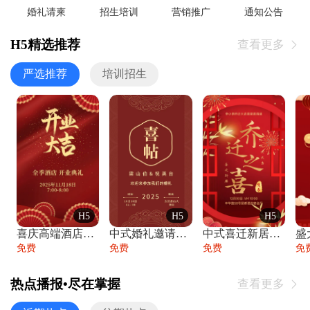
婚礼请柬
招生培训
营销推广
通知公告
H5精选推荐
查看更多

严选推荐
培训招生
H5
H5
H5
喜庆高端酒店开业大吉邀请函
中式婚礼邀请函中国风传统复古婚礼请柬请帖
中式喜迁新居乔迁之喜邀请函宴会请帖
免费
免费
免费
免
热点播报•尽在掌握
查看更多
