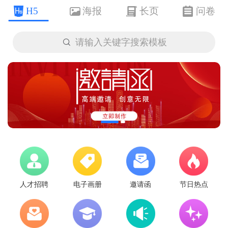
H5
海报
长页
问卷

请输入关键字搜索模板
人才招聘
电子画册
邀请函
节日热点