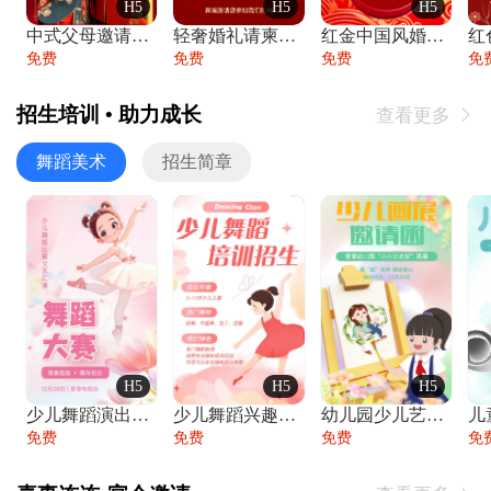
H5
H5
H5
中式父母邀请函婚礼结婚请柬请贴父母邀请方
轻奢婚礼请柬婚礼邀请函结婚照请帖
红金中国风婚礼请柬出阁喜宴嫁女请帖出阁宴
免费
免费
免费
免
招生培训 • 助力成长
查看更多

舞蹈美术
招生简章
H5
H5
H5
少儿舞蹈演出舞蹈比赛跳舞大赛文艺汇演活动
少儿舞蹈兴趣班艺术培训学校招生宣传
幼儿园少儿艺术展览绘画展摄影作品展美术展
免费
免费
免费
免