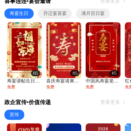
喜事连连•宴会邀请
查看更多

寿宴生日
乔迁宴喜宴
满月百日宴
H5
H5
H5
寿宴请帖生日宴邀请函老人寿星生日快乐祝寿
喜庆寿宴请柬老人生日宴会邀请函请柬过大寿
中国风寿宴老人生日宴会邀请函寿宴请帖请柬
免费
免费
免费
免
政企宣传•价值传递
查看更多

宣传