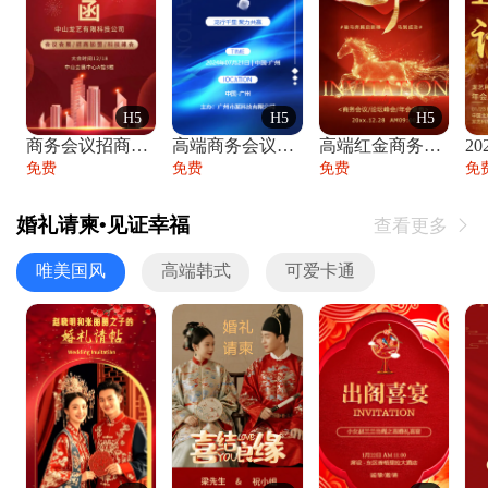
H5
H5
H5
商务会议招商展会科技峰会邀请函年会邀请
高端商务会议招商加盟展会峰会论坛邀请函
高端红金商务会议年会年终盛典答谢邀请函
免费
免费
免费
免
婚礼请柬•见证幸福
查看更多

唯美国风
高端韩式
可爱卡通