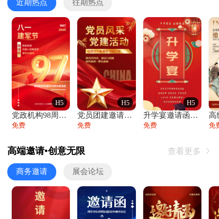
近期热点
往期热点
H5
H5
H5
党政机构98周年八一建军节庆祝晚会活动邀
党员团建邀请函党建活动风采党会工作汇报总
升学宴邀请函喜报金榜题名高端谢师宴邀请函
免费
免费
免费
免
高端邀请•创意无限
查看更多

商务邀请
展会论坛