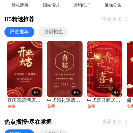
婚礼请柬
招生培训
营销推广
通知公告
H5精选推荐
查看更多

严选推荐
培训招生
H5
H5
H5
喜庆高端酒店开业大吉邀请函
中式婚礼邀请函中国风传统复古婚礼请柬请帖
中式喜迁新居乔迁之喜邀请函宴会请帖
免费
免费
免费
免
热点播报•尽在掌握
查看更多
