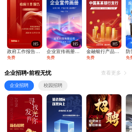
H5
H5
H5
政府工作报告政府年终工作总结
企业宣传画册公司简介产品介绍业务宣传手册
金融银行产品宣传手册企业宣传产品介绍
防
免费
免费
免费
免
企业招聘•前程无忧
查看更多

企业招聘
校园招聘