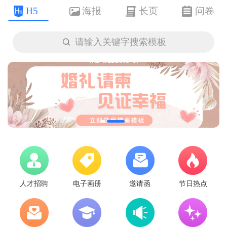
H5
海报
长页
问卷

请输入关键字搜索模板
人才招聘
电子画册
邀请函
节日热点