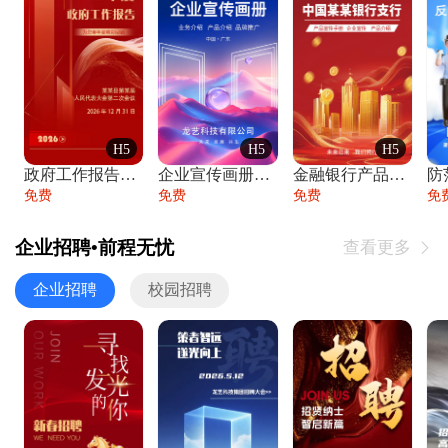
H5
H5
H5
政府工作报告政府年终工作总结
企业宣传画册公司简介产品介绍业务宣传手册
金融银行产品宣传手册企业宣传产品介绍
防
免费
免费
免费
免
企业招聘•前程无忧
查看更多

企业招聘
校园招聘