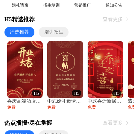
婚礼请柬
招生培训
营销推广
通知公告
H5精选推荐
查看更多

严选推荐
培训招生
H5
H5
H5
喜庆高端酒店开业大吉邀请函
中式婚礼邀请函中国风传统复古婚礼请柬请帖
中式喜迁新居乔迁之喜邀请函宴会请帖
免费
免费
免费
免
热点播报•尽在掌握
查看更多
