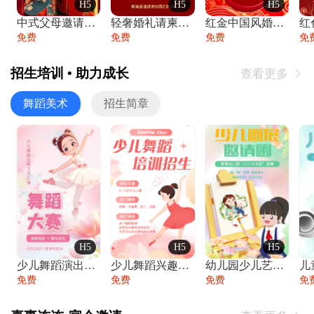
H5
H5
H5
中式父母邀请函婚礼结婚请柬请贴父母邀请方
轻奢婚礼请柬婚礼邀请函结婚照请帖
红金中国风婚礼请柬出阁喜宴嫁女请帖出阁宴
免费
免费
免费
免
招生培训 • 助力成长
查看更多

舞蹈美术
招生简章
H5
H5
H5
少儿舞蹈演出舞蹈比赛跳舞大赛文艺汇演活动
少儿舞蹈兴趣班艺术培训学校招生宣传
幼儿园少儿艺术展览绘画展摄影作品展美术展
免费
免费
免费
免