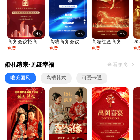
H5
H5
H5
商务会议招商展会科技峰会邀请函年会邀请
高端商务会议招商加盟展会峰会论坛邀请函
高端红金商务会议年会年终盛典答谢邀请函
免费
免费
免费
免
婚礼请柬•见证幸福
查看更多

唯美国风
高端韩式
可爱卡通