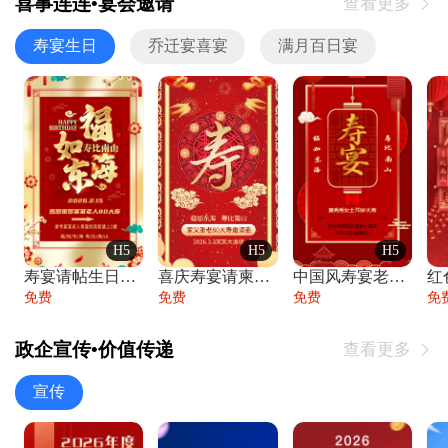
喜事连连•宴会邀请
查看更多

寿宴生日
乔迁宴喜宴
满月百日宴
H5
H5
H5
寿宴请帖生日宴邀请函老人寿星生日快乐祝寿
喜庆寿宴请柬老人生日宴会邀请函请柬过大寿
中国风寿宴老人生日宴会邀请函寿宴请帖请柬
免费
免费
免费
免
政企宣传•价值传递
查看更多

宣传