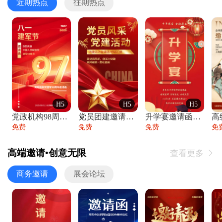
近期热点
往期热点
H5
H5
H5
党政机构98周年八一建军节庆祝晚会活动邀
党员团建邀请函党建活动风采党会工作汇报总
升学宴邀请函喜报金榜题名高端谢师宴邀请函
免费
免费
免费
免
高端邀请•创意无限
查看更多

商务邀请
展会论坛