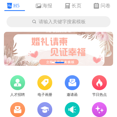
H5
海报
长页
问卷

请输入关键字搜索模板
人才招聘
电子画册
邀请函
节日热点