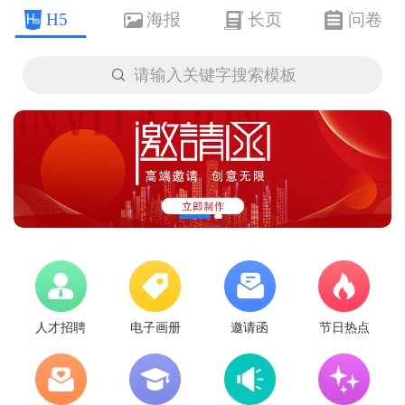
H5
海报
长页
问卷

请输入关键字搜索模板
人才招聘
电子画册
邀请函
节日热点