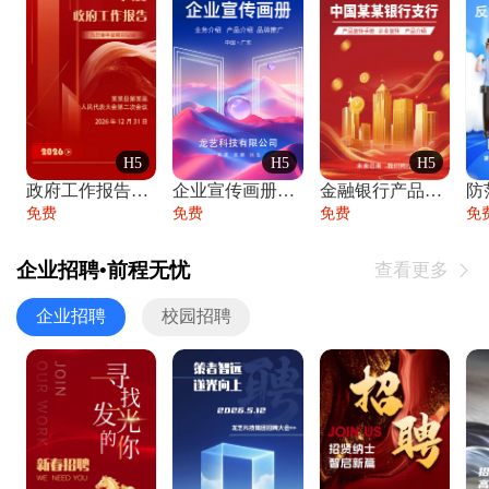
H5
H5
H5
政府工作报告政府年终工作总结
企业宣传画册公司简介产品介绍业务宣传手册
金融银行产品宣传手册企业宣传产品介绍
防
免费
免费
免费
免
企业招聘•前程无忧
查看更多

企业招聘
校园招聘