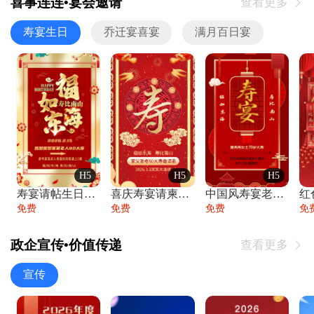
喜事连连•宴会邀请
查看更多

寿宴生日
乔迁宴喜宴
满月百日宴
H5
H5
H5
寿宴请帖生日宴邀请函老人寿星生日快乐祝寿
喜庆寿宴请柬老人生日宴会邀请函请柬过大寿
中国风寿宴老人生日宴会邀请函寿宴请帖请柬
免费
免费
免费
免
政企宣传•价值传递
查看更多

宣传