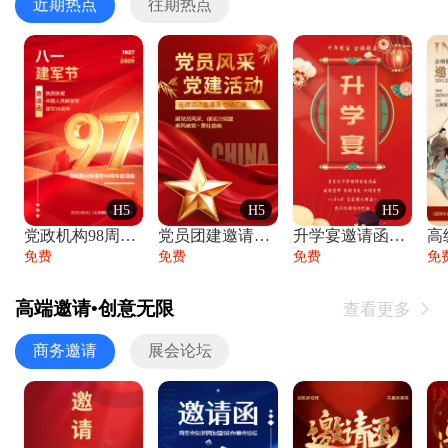
近期热点
往期热点
H5
H5
H5
党政机构98周年八一建军节庆祝晚会活动邀
党员团建邀请函党建活动风采党会工作汇报总
升学宴邀请函喜报金榜题名高端谢师宴邀请函
免费
免费
免费
免
高端邀请•创意无限
查看更多

商务邀请
展会论坛