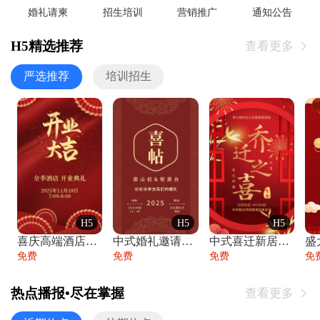
婚礼请柬
招生培训
营销推广
通知公告
H5精选推荐
查看更多

严选推荐
培训招生
H5
H5
H5
喜庆高端酒店开业大吉邀请函
中式婚礼邀请函中国风传统复古婚礼请柬请帖
中式喜迁新居乔迁之喜邀请函宴会请帖
免费
免费
免费
免
热点播报•尽在掌握
查看更多
