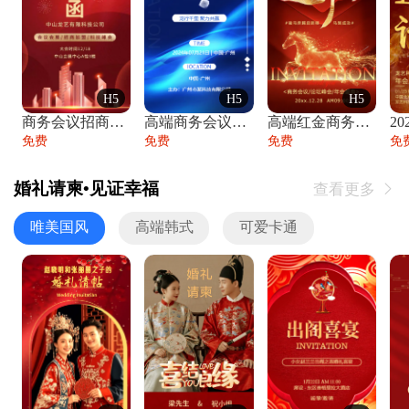
H5
H5
H5
商务会议招商展会科技峰会邀请函年会邀请
高端商务会议招商加盟展会峰会论坛邀请函
高端红金商务会议年会年终盛典答谢邀请函
免费
免费
免费
免
婚礼请柬•见证幸福
查看更多

唯美国风
高端韩式
可爱卡通