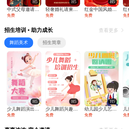
H5
H5
H5
中式父母邀请函婚礼结婚请柬请贴父母邀请方
轻奢婚礼请柬婚礼邀请函结婚照请帖
红金中国风婚礼请柬出阁喜宴嫁女请帖出阁宴
免费
免费
免费
免
招生培训 • 助力成长
查看更多

舞蹈美术
招生简章
H5
H5
H5
少儿舞蹈演出舞蹈比赛跳舞大赛文艺汇演活动
少儿舞蹈兴趣班艺术培训学校招生宣传
幼儿园少儿艺术展览绘画展摄影作品展美术展
免费
免费
免费
免