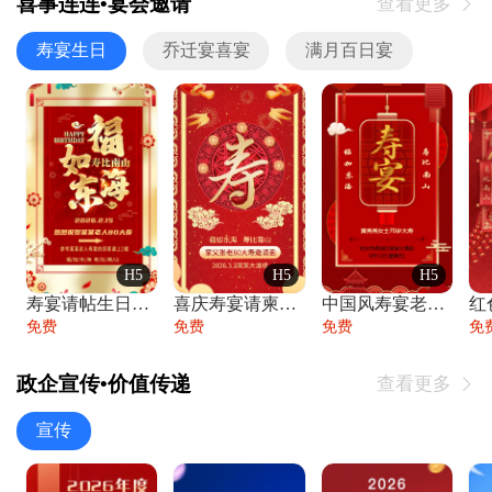
喜事连连•宴会邀请
查看更多

寿宴生日
乔迁宴喜宴
满月百日宴
H5
H5
H5
寿宴请帖生日宴邀请函老人寿星生日快乐祝寿
喜庆寿宴请柬老人生日宴会邀请函请柬过大寿
中国风寿宴老人生日宴会邀请函寿宴请帖请柬
免费
免费
免费
免
政企宣传•价值传递
查看更多

宣传