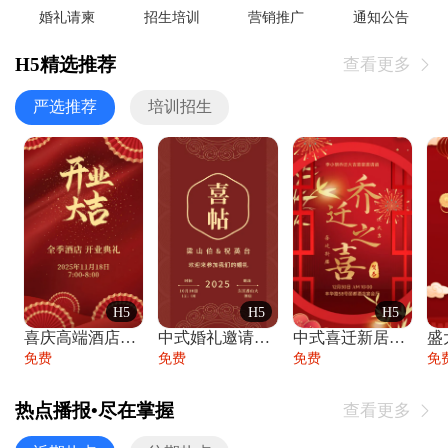
婚礼请柬
招生培训
营销推广
通知公告
H5精选推荐
查看更多

严选推荐
培训招生
H5
H5
H5
喜庆高端酒店开业大吉邀请函
中式婚礼邀请函中国风传统复古婚礼请柬请帖
中式喜迁新居乔迁之喜邀请函宴会请帖
免费
免费
免费
免
热点播报•尽在掌握
查看更多
