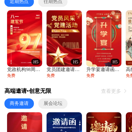
近期热点
往期热点
H5
H5
H5
党政机构98周年八一建军节庆祝晚会活动邀
党员团建邀请函党建活动风采党会工作汇报总
升学宴邀请函喜报金榜题名高端谢师宴邀请函
免费
免费
免费
免
高端邀请•创意无限
查看更多

商务邀请
展会论坛