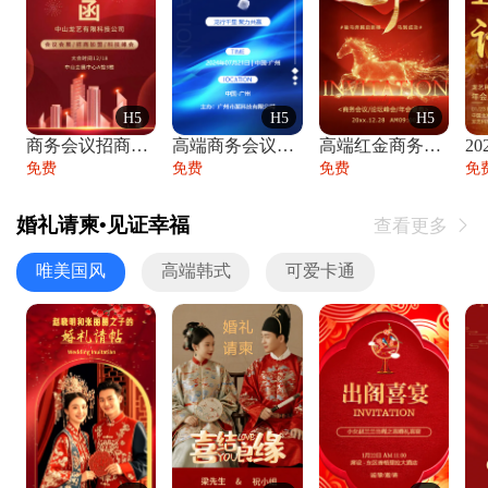
H5
H5
H5
商务会议招商展会科技峰会邀请函年会邀请
高端商务会议招商加盟展会峰会论坛邀请函
高端红金商务会议年会年终盛典答谢邀请函
免费
免费
免费
免
婚礼请柬•见证幸福
查看更多

唯美国风
高端韩式
可爱卡通