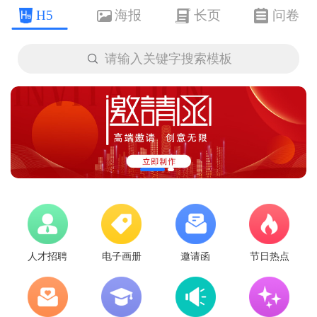
H5
海报
长页
问卷

请输入关键字搜索模板
人才招聘
电子画册
邀请函
节日热点