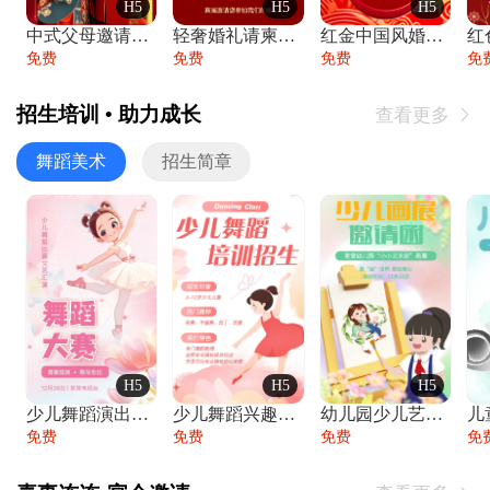
H5
H5
H5
中式父母邀请函婚礼结婚请柬请贴父母邀请方
轻奢婚礼请柬婚礼邀请函结婚照请帖
红金中国风婚礼请柬出阁喜宴嫁女请帖出阁宴
免费
免费
免费
免
招生培训 • 助力成长
查看更多

舞蹈美术
招生简章
H5
H5
H5
少儿舞蹈演出舞蹈比赛跳舞大赛文艺汇演活动
少儿舞蹈兴趣班艺术培训学校招生宣传
幼儿园少儿艺术展览绘画展摄影作品展美术展
免费
免费
免费
免