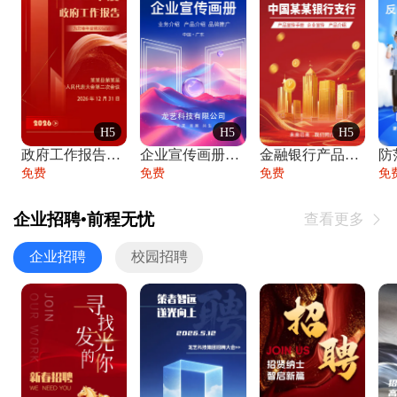
H5
H5
H5
政府工作报告政府年终工作总结
企业宣传画册公司简介产品介绍业务宣传手册
金融银行产品宣传手册企业宣传产品介绍
防
免费
免费
免费
免
企业招聘•前程无忧
查看更多

企业招聘
校园招聘