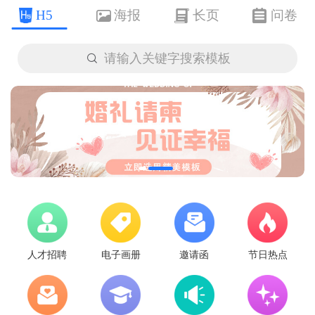
H5
海报
长页
问卷

请输入关键字搜索模板
人才招聘
电子画册
邀请函
节日热点