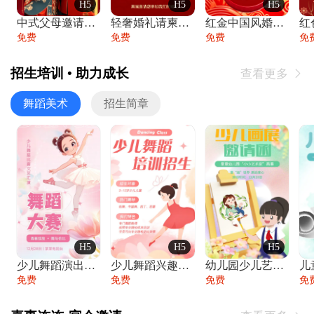
H5
H5
H5
中式父母邀请函婚礼结婚请柬请贴父母邀请方
轻奢婚礼请柬婚礼邀请函结婚照请帖
红金中国风婚礼请柬出阁喜宴嫁女请帖出阁宴
免费
免费
免费
免
招生培训 • 助力成长
查看更多

舞蹈美术
招生简章
H5
H5
H5
少儿舞蹈演出舞蹈比赛跳舞大赛文艺汇演活动
少儿舞蹈兴趣班艺术培训学校招生宣传
幼儿园少儿艺术展览绘画展摄影作品展美术展
免费
免费
免费
免