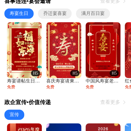
喜事连连•宴会邀请
查看更多

寿宴生日
乔迁宴喜宴
满月百日宴
H5
H5
H5
寿宴请帖生日宴邀请函老人寿星生日快乐祝寿
喜庆寿宴请柬老人生日宴会邀请函请柬过大寿
中国风寿宴老人生日宴会邀请函寿宴请帖请柬
免费
免费
免费
免
政企宣传•价值传递
查看更多

宣传