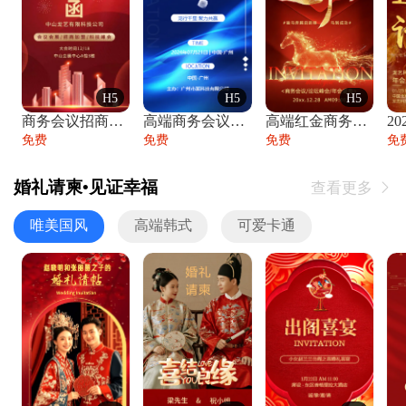
H5
H5
H5
商务会议招商展会科技峰会邀请函年会邀请
高端商务会议招商加盟展会峰会论坛邀请函
高端红金商务会议年会年终盛典答谢邀请函
免费
免费
免费
免
婚礼请柬•见证幸福
查看更多

唯美国风
高端韩式
可爱卡通