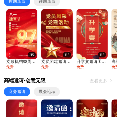
近期热点
往期热点
H5
H5
H5
党政机构98周年八一建军节庆祝晚会活动邀
党员团建邀请函党建活动风采党会工作汇报总
升学宴邀请函喜报金榜题名高端谢师宴邀请函
免费
免费
免费
免
高端邀请•创意无限
查看更多

商务邀请
展会论坛