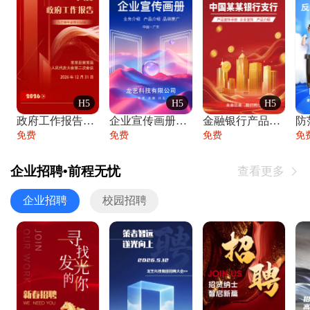
H5
H5
H5
政府工作报告政府年终工作总结
企业宣传画册公司简介产品介绍业务宣传手册
金融银行产品宣传手册企业宣传产品介绍
防
免费
免费
免费
免
企业招聘•前程无忧
查看更多

企业招聘
校园招聘