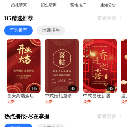
婚礼请柬
招生培训
营销推广
通知公告
H5精选推荐
查看更多

严选推荐
培训招生
H5
H5
H5
喜庆高端酒店开业大吉邀请函
中式婚礼邀请函中国风传统复古婚礼请柬请帖
中式喜迁新居乔迁之喜邀请函宴会请帖
免费
免费
免费
免
热点播报•尽在掌握
查看更多
