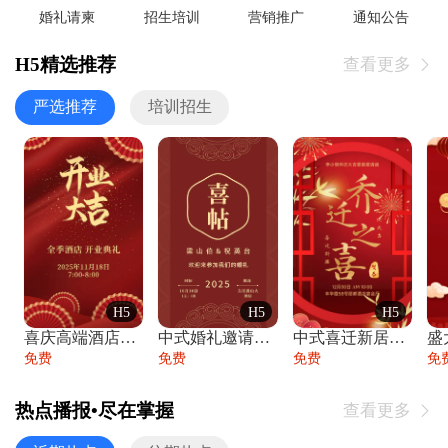
婚礼请柬
招生培训
营销推广
通知公告
H5精选推荐
查看更多

严选推荐
培训招生
H5
H5
H5
喜庆高端酒店开业大吉邀请函
中式婚礼邀请函中国风传统复古婚礼请柬请帖
中式喜迁新居乔迁之喜邀请函宴会请帖
免费
免费
免费
免
热点播报•尽在掌握
查看更多
