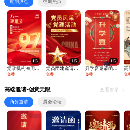
近期热点
往期热点
H5
H5
H5
党政机构98周年八一建军节庆祝晚会活动邀
党员团建邀请函党建活动风采党会工作汇报总
升学宴邀请函喜报金榜题名高端谢师宴邀请函
免费
免费
免费
免
高端邀请•创意无限
查看更多

商务邀请
展会论坛