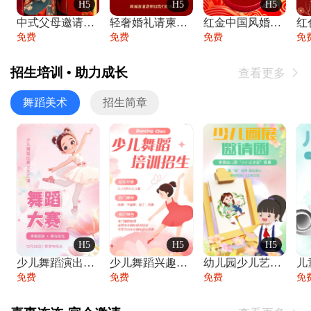
H5
H5
H5
中式父母邀请函婚礼结婚请柬请贴父母邀请方
轻奢婚礼请柬婚礼邀请函结婚照请帖
红金中国风婚礼请柬出阁喜宴嫁女请帖出阁宴
免费
免费
免费
免
招生培训 • 助力成长
查看更多

舞蹈美术
招生简章
H5
H5
H5
少儿舞蹈演出舞蹈比赛跳舞大赛文艺汇演活动
少儿舞蹈兴趣班艺术培训学校招生宣传
幼儿园少儿艺术展览绘画展摄影作品展美术展
免费
免费
免费
免