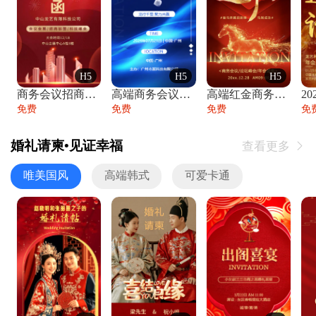
H5
H5
H5
商务会议招商展会科技峰会邀请函年会邀请
高端商务会议招商加盟展会峰会论坛邀请函
高端红金商务会议年会年终盛典答谢邀请函
免费
免费
免费
免
婚礼请柬•见证幸福
查看更多

唯美国风
高端韩式
可爱卡通