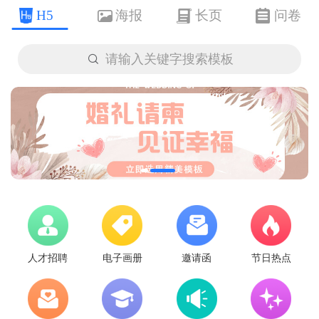
H5
海报
长页
问卷

请输入关键字搜索模板
人才招聘
电子画册
邀请函
节日热点