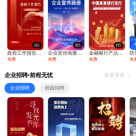
H5
H5
H5
政府工作报告政府年终工作总结
企业宣传画册公司简介产品介绍业务宣传手册
金融银行产品宣传手册企业宣传产品介绍
防
免费
免费
免费
免
企业招聘•前程无忧
查看更多

企业招聘
校园招聘