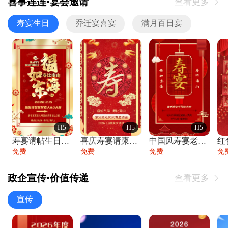
喜事连连•宴会邀请
查看更多

寿宴生日
乔迁宴喜宴
满月百日宴
H5
H5
H5
寿宴请帖生日宴邀请函老人寿星生日快乐祝寿
喜庆寿宴请柬老人生日宴会邀请函请柬过大寿
中国风寿宴老人生日宴会邀请函寿宴请帖请柬
免费
免费
免费
免
政企宣传•价值传递
查看更多

宣传