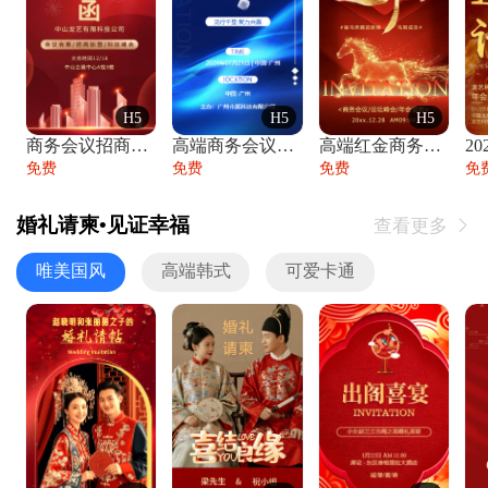
H5
H5
H5
商务会议招商展会科技峰会邀请函年会邀请
高端商务会议招商加盟展会峰会论坛邀请函
高端红金商务会议年会年终盛典答谢邀请函
免费
免费
免费
免
婚礼请柬•见证幸福
查看更多

唯美国风
高端韩式
可爱卡通