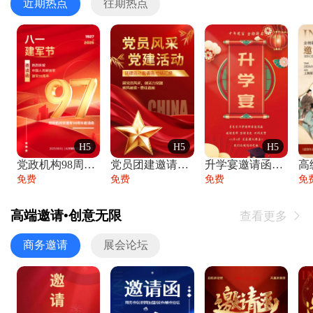
近期热点
往期热点
H5
H5
H5
党政机构98周年八一建军节庆祝晚会活动邀
党员团建邀请函党建活动风采党会工作汇报总
升学宴邀请函喜报金榜题名高端谢师宴邀请函
免费
免费
免费
免
高端邀请•创意无限
查看更多

商务邀请
展会论坛