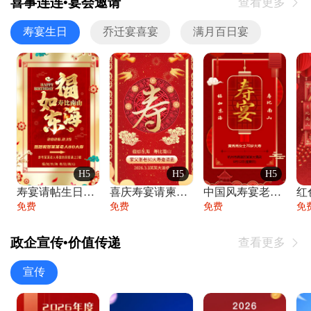
喜事连连•宴会邀请
查看更多

寿宴生日
乔迁宴喜宴
满月百日宴
H5
H5
H5
寿宴请帖生日宴邀请函老人寿星生日快乐祝寿
喜庆寿宴请柬老人生日宴会邀请函请柬过大寿
中国风寿宴老人生日宴会邀请函寿宴请帖请柬
免费
免费
免费
免
政企宣传•价值传递
查看更多

宣传