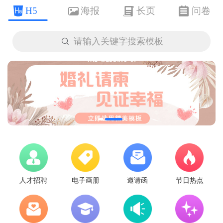
H5
海报
长页
问卷

请输入关键字搜索模板
人才招聘
电子画册
邀请函
节日热点