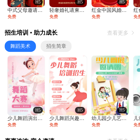
H5
H5
H5
中式父母邀请函婚礼结婚请柬请贴父母邀请方
轻奢婚礼请柬婚礼邀请函结婚照请帖
红金中国风婚礼请柬出阁喜宴嫁女请帖出阁宴
免费
免费
免费
免
招生培训 • 助力成长
查看更多

舞蹈美术
招生简章
H5
H5
H5
少儿舞蹈演出舞蹈比赛跳舞大赛文艺汇演活动
少儿舞蹈兴趣班艺术培训学校招生宣传
幼儿园少儿艺术展览绘画展摄影作品展美术展
免费
免费
免费
免