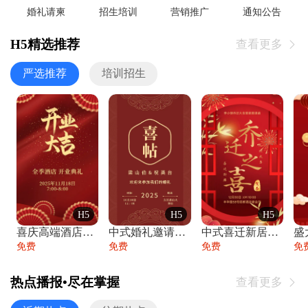
婚礼请柬
招生培训
营销推广
通知公告
H5精选推荐
查看更多

严选推荐
培训招生
H5
H5
H5
喜庆高端酒店开业大吉邀请函
中式婚礼邀请函中国风传统复古婚礼请柬请帖
中式喜迁新居乔迁之喜邀请函宴会请帖
免费
免费
免费
免
热点播报•尽在掌握
查看更多
