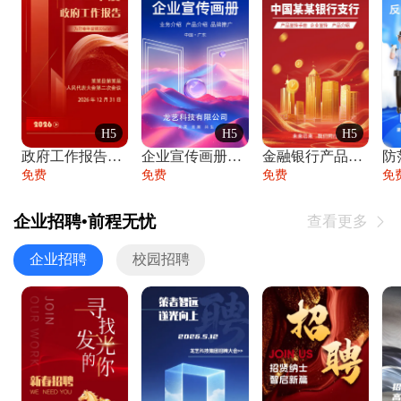
H5
H5
H5
政府工作报告政府年终工作总结
企业宣传画册公司简介产品介绍业务宣传手册
金融银行产品宣传手册企业宣传产品介绍
防
免费
免费
免费
免
企业招聘•前程无忧
查看更多

企业招聘
校园招聘