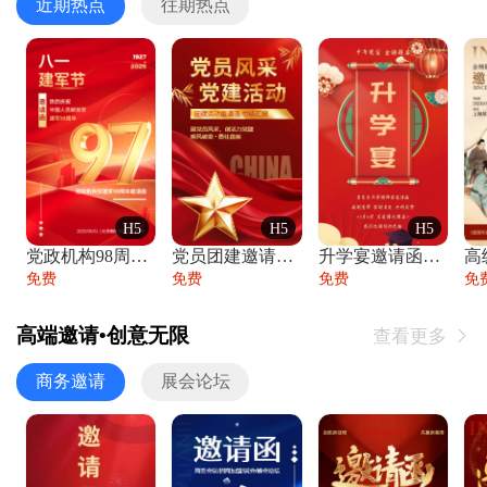
近期热点
往期热点
H5
H5
H5
党政机构98周年八一建军节庆祝晚会活动邀
党员团建邀请函党建活动风采党会工作汇报总
升学宴邀请函喜报金榜题名高端谢师宴邀请函
免费
免费
免费
免
高端邀请•创意无限
查看更多

商务邀请
展会论坛