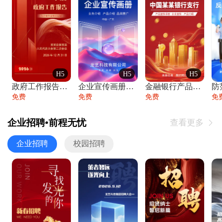
H5
H5
H5
政府工作报告政府年终工作总结
企业宣传画册公司简介产品介绍业务宣传手册
金融银行产品宣传手册企业宣传产品介绍
防
免费
免费
免费
免
企业招聘•前程无忧
查看更多

企业招聘
校园招聘