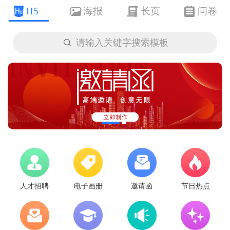
H5
海报
长页
问卷

请输入关键字搜索模板
人才招聘
电子画册
邀请函
节日热点