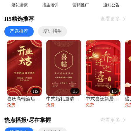
婚礼请柬
招生培训
营销推广
通知公告
H5精选推荐
查看更多

严选推荐
培训招生
H5
H5
H5
喜庆高端酒店开业大吉邀请函
中式婚礼邀请函中国风传统复古婚礼请柬请帖
中式喜迁新居乔迁之喜邀请函宴会请帖
免费
免费
免费
免
热点播报•尽在掌握
查看更多
