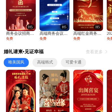
H5
H5
H5
商务会议招商展会科技峰会邀请函年会邀请
高端商务会议招商加盟展会峰会论坛邀请函
高端红金商务会议年会年终盛典答谢邀请函
免费
免费
免费
免
婚礼请柬•见证幸福
查看更多

唯美国风
高端韩式
可爱卡通