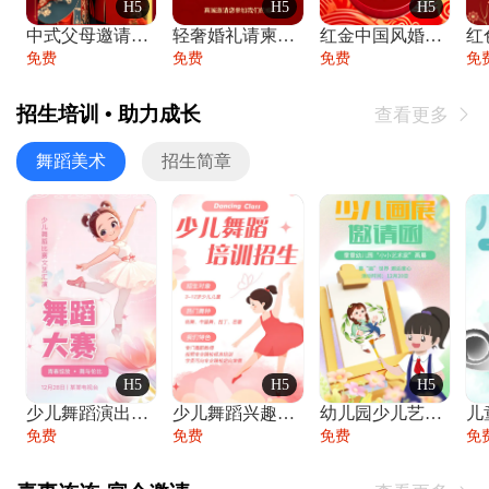
H5
H5
H5
中式父母邀请函婚礼结婚请柬请贴父母邀请方
轻奢婚礼请柬婚礼邀请函结婚照请帖
红金中国风婚礼请柬出阁喜宴嫁女请帖出阁宴
免费
免费
免费
免
招生培训 • 助力成长
查看更多

舞蹈美术
招生简章
H5
H5
H5
少儿舞蹈演出舞蹈比赛跳舞大赛文艺汇演活动
少儿舞蹈兴趣班艺术培训学校招生宣传
幼儿园少儿艺术展览绘画展摄影作品展美术展
免费
免费
免费
免