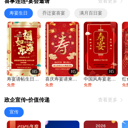
喜事连连•宴会邀请
查看更多

寿宴生日
乔迁宴喜宴
满月百日宴
H5
H5
H5
寿宴请帖生日宴邀请函老人寿星生日快乐祝寿
喜庆寿宴请柬老人生日宴会邀请函请柬过大寿
中国风寿宴老人生日宴会邀请函寿宴请帖请柬
免费
免费
免费
免
政企宣传•价值传递
查看更多

宣传