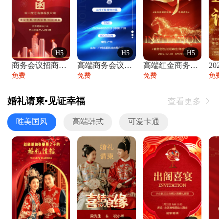
H5
H5
H5
商务会议招商展会科技峰会邀请函年会邀请
高端商务会议招商加盟展会峰会论坛邀请函
高端红金商务会议年会年终盛典答谢邀请函
免费
免费
免费
免
婚礼请柬•见证幸福
查看更多

唯美国风
高端韩式
可爱卡通