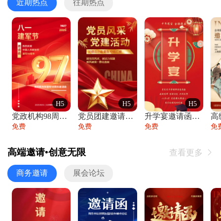
近期热点
往期热点
H5
H5
H5
党政机构98周年八一建军节庆祝晚会活动邀
党员团建邀请函党建活动风采党会工作汇报总
升学宴邀请函喜报金榜题名高端谢师宴邀请函
免费
免费
免费
免
高端邀请•创意无限
查看更多

商务邀请
展会论坛