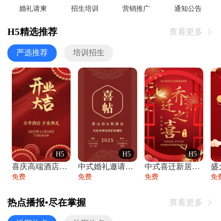
婚礼请柬
招生培训
营销推广
通知公告
H5精选推荐
查看更多

严选推荐
培训招生
H5
H5
H5
喜庆高端酒店开业大吉邀请函
中式婚礼邀请函中国风传统复古婚礼请柬请帖
中式喜迁新居乔迁之喜邀请函宴会请帖
免费
免费
免费
免
热点播报•尽在掌握
查看更多
