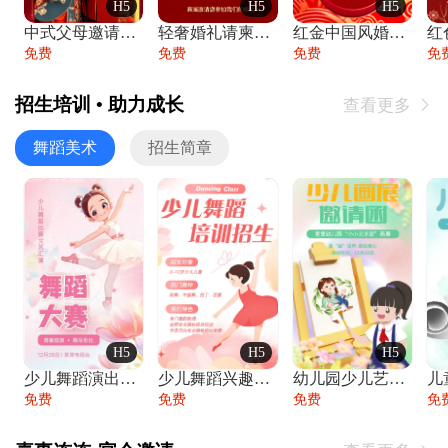
H5
H5
H5
中式父母邀请函婚礼结婚请柬请贴父母邀请方
轻奢婚礼请柬婚礼邀请函结婚照请帖
红金中国风婚礼请柬出阁喜宴嫁女请帖出阁宴
免费
免费
免费
免
招生培训 • 助力成长
查看更多

舞蹈美术
招生简章
H5
H5
H5
少儿舞蹈演出舞蹈比赛跳舞大赛文艺汇演活动
少儿舞蹈兴趣班艺术培训学校招生宣传
幼儿园少儿艺术展览绘画展摄影作品展美术展
免费
免费
免费
免