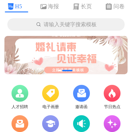
H5
海报
长页
问卷

请输入关键字搜索模板
人才招聘
电子画册
邀请函
节日热点