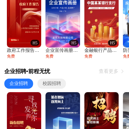
H5
H5
H5
政府工作报告政府年终工作总结
企业宣传画册公司简介产品介绍业务宣传手册
金融银行产品宣传手册企业宣传产品介绍
防
免费
免费
免费
免
企业招聘•前程无忧
查看更多

企业招聘
校园招聘