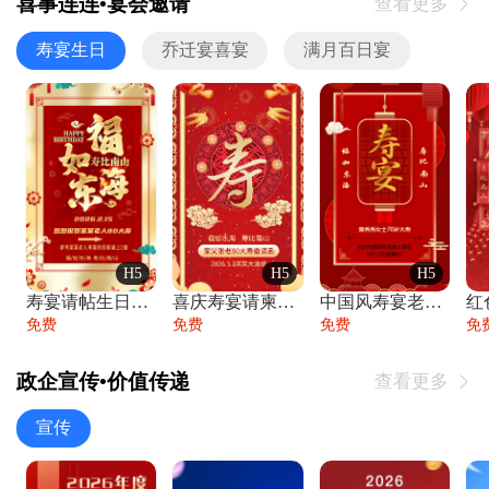
喜事连连•宴会邀请
查看更多

寿宴生日
乔迁宴喜宴
满月百日宴
H5
H5
H5
寿宴请帖生日宴邀请函老人寿星生日快乐祝寿
喜庆寿宴请柬老人生日宴会邀请函请柬过大寿
中国风寿宴老人生日宴会邀请函寿宴请帖请柬
免费
免费
免费
免
政企宣传•价值传递
查看更多

宣传