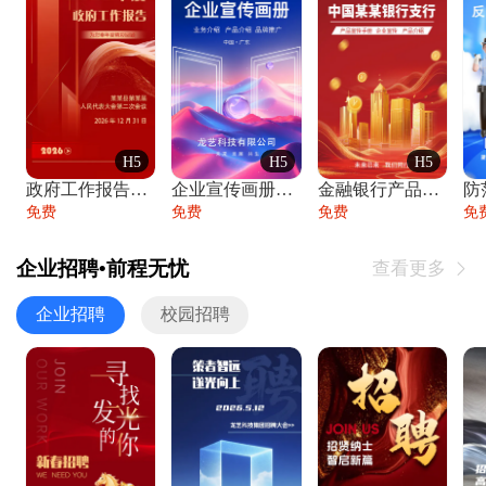
H5
H5
H5
政府工作报告政府年终工作总结
企业宣传画册公司简介产品介绍业务宣传手册
金融银行产品宣传手册企业宣传产品介绍
防
免费
免费
免费
免
企业招聘•前程无忧
查看更多

企业招聘
校园招聘