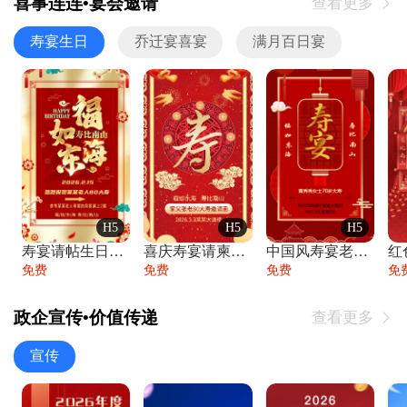
喜事连连•宴会邀请
查看更多

寿宴生日
乔迁宴喜宴
满月百日宴
H5
H5
H5
寿宴请帖生日宴邀请函老人寿星生日快乐祝寿
喜庆寿宴请柬老人生日宴会邀请函请柬过大寿
中国风寿宴老人生日宴会邀请函寿宴请帖请柬
免费
免费
免费
免
政企宣传•价值传递
查看更多

宣传