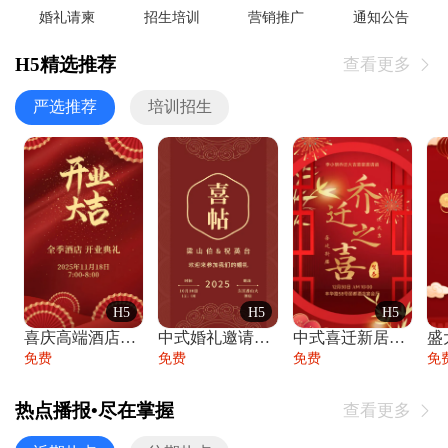
婚礼请柬
招生培训
营销推广
通知公告
H5精选推荐
查看更多

严选推荐
培训招生
H5
H5
H5
喜庆高端酒店开业大吉邀请函
中式婚礼邀请函中国风传统复古婚礼请柬请帖
中式喜迁新居乔迁之喜邀请函宴会请帖
免费
免费
免费
免
热点播报•尽在掌握
查看更多
