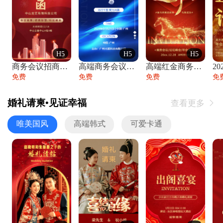
H5
H5
H5
商务会议招商展会科技峰会邀请函年会邀请
高端商务会议招商加盟展会峰会论坛邀请函
高端红金商务会议年会年终盛典答谢邀请函
免费
免费
免费
免
婚礼请柬•见证幸福
查看更多

唯美国风
高端韩式
可爱卡通