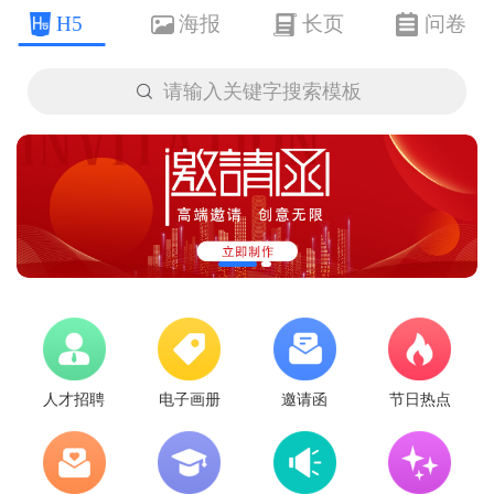
H5
海报
长页
问卷

请输入关键字搜索模板
人才招聘
电子画册
邀请函
节日热点