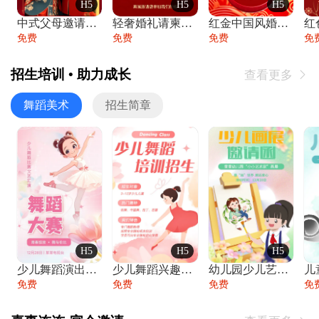
H5
H5
H5
中式父母邀请函婚礼结婚请柬请贴父母邀请方
轻奢婚礼请柬婚礼邀请函结婚照请帖
红金中国风婚礼请柬出阁喜宴嫁女请帖出阁宴
免费
免费
免费
免
招生培训 • 助力成长
查看更多

舞蹈美术
招生简章
H5
H5
H5
少儿舞蹈演出舞蹈比赛跳舞大赛文艺汇演活动
少儿舞蹈兴趣班艺术培训学校招生宣传
幼儿园少儿艺术展览绘画展摄影作品展美术展
免费
免费
免费
免