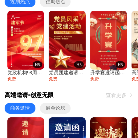
近期热点
往期热点
H5
H5
H5
党政机构98周年八一建军节庆祝晚会活动邀
党员团建邀请函党建活动风采党会工作汇报总
升学宴邀请函喜报金榜题名高端谢师宴邀请函
免费
免费
免费
免
高端邀请•创意无限
查看更多

商务邀请
展会论坛