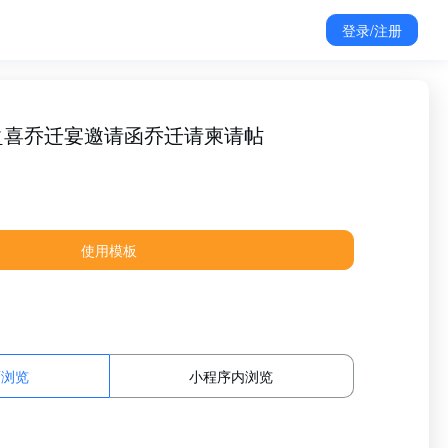
登录/注册
之喜乔迁宴邀请函乔迁请柬请帖
使用模板
面浏览
小程序内浏览