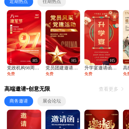
近期热点
往期热点
H5
H5
H5
党政机构98周年八一建军节庆祝晚会活动邀
党员团建邀请函党建活动风采党会工作汇报总
升学宴邀请函喜报金榜题名高端谢师宴邀请函
免费
免费
免费
免
高端邀请•创意无限
查看更多

商务邀请
展会论坛