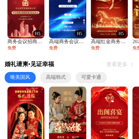
H5
H5
H5
商务会议招商展会科技峰会邀请函年会邀请
高端商务会议招商加盟展会峰会论坛邀请函
高端红金商务会议年会年终盛典答谢邀请函
免费
免费
免费
免
婚礼请柬•见证幸福
查看更多

唯美国风
高端韩式
可爱卡通