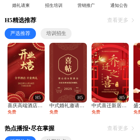
婚礼请柬
招生培训
营销推广
通知公告
H5精选推荐
查看更多

严选推荐
培训招生
H5
H5
H5
喜庆高端酒店开业大吉邀请函
中式婚礼邀请函中国风传统复古婚礼请柬请帖
中式喜迁新居乔迁之喜邀请函宴会请帖
免费
免费
免费
免
热点播报•尽在掌握
查看更多
