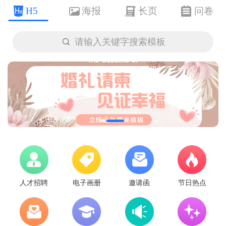
H5
海报
长页
问卷

请输入关键字搜索模板
人才招聘
电子画册
邀请函
节日热点