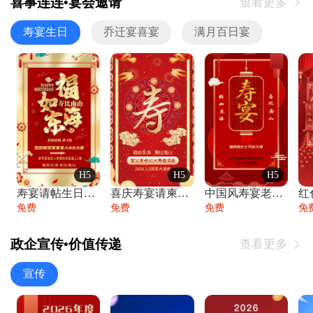
喜事连连•宴会邀请
查看更多

寿宴生日
乔迁宴喜宴
满月百日宴
H5
H5
H5
寿宴请帖生日宴邀请函老人寿星生日快乐祝寿
喜庆寿宴请柬老人生日宴会邀请函请柬过大寿
中国风寿宴老人生日宴会邀请函寿宴请帖请柬
免费
免费
免费
免
政企宣传•价值传递
查看更多

宣传