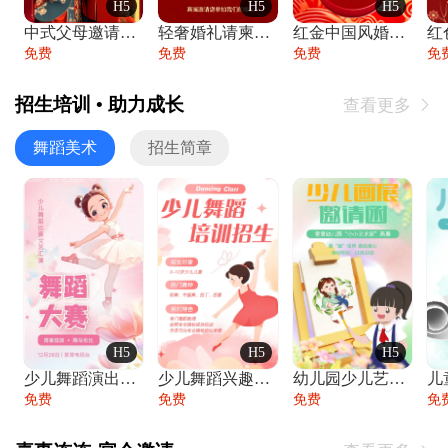
H5
H5
H5
中式父母邀请函婚礼结婚请柬请贴父母邀请方
轻奢婚礼请柬婚礼邀请函结婚照请帖
红金中国风婚礼请柬出阁喜宴嫁女请帖出阁宴
免费
免费
免费
免
招生培训 • 助力成长
查看更多

舞蹈美术
招生简章
H5
H5
H5
少儿舞蹈演出舞蹈比赛跳舞大赛文艺汇演活动
少儿舞蹈兴趣班艺术培训学校招生宣传
幼儿园少儿艺术展览绘画展摄影作品展美术展
免费
免费
免费
免