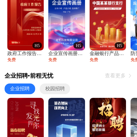
H5
H5
H5
政府工作报告政府年终工作总结
企业宣传画册公司简介产品介绍业务宣传手册
金融银行产品宣传手册企业宣传产品介绍
防
免费
免费
免费
免
企业招聘•前程无忧
查看更多

企业招聘
校园招聘