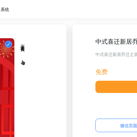
卷系统
中式喜迁新居
下拉查看长页
中式喜迁新居乔迁之
免费
微信页