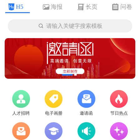
H5
海报
长页
问卷

请输入关键字搜索模板
人才招聘
电子画册
邀请函
节日热点