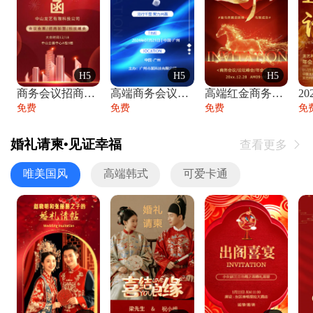
H5
H5
H5
商务会议招商展会科技峰会邀请函年会邀请
高端商务会议招商加盟展会峰会论坛邀请函
高端红金商务会议年会年终盛典答谢邀请函
免费
免费
免费
免
婚礼请柬•见证幸福
查看更多

唯美国风
高端韩式
可爱卡通