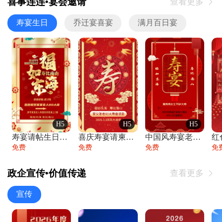
喜事连连•宴会邀请
查看更多

寿宴生日
乔迁宴喜宴
满月百日宴
H5
H5
H5
寿宴请帖生日宴邀请函老人寿星生日快乐祝寿
喜庆寿宴请柬老人生日宴会邀请函请柬过大寿
中国风寿宴老人生日宴会邀请函寿宴请帖请柬
免费
免费
免费
免
政企宣传•价值传递
查看更多

宣传