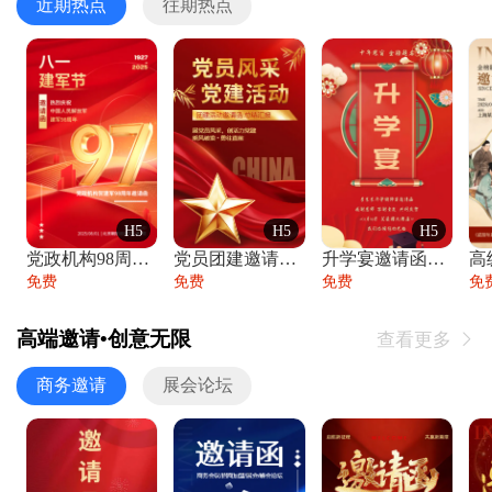
近期热点
往期热点
H5
H5
H5
党政机构98周年八一建军节庆祝晚会活动邀
党员团建邀请函党建活动风采党会工作汇报总
升学宴邀请函喜报金榜题名高端谢师宴邀请函
免费
免费
免费
免
高端邀请•创意无限
查看更多

商务邀请
展会论坛