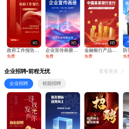
H5
H5
H5
政府工作报告政府年终工作总结
企业宣传画册公司简介产品介绍业务宣传手册
金融银行产品宣传手册企业宣传产品介绍
防
免费
免费
免费
免
企业招聘•前程无忧
查看更多

企业招聘
校园招聘