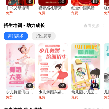
H5
H5
H5
中式父母邀请函婚礼结婚请柬请贴父母邀请方
轻奢婚礼请柬婚礼邀请函结婚照请帖
红金中国风婚礼请柬出阁喜宴嫁女请帖出阁宴
免费
免费
免费
免
招生培训 • 助力成长
查看更多

舞蹈美术
招生简章
H5
H5
H5
少儿舞蹈演出舞蹈比赛跳舞大赛文艺汇演活动
少儿舞蹈兴趣班艺术培训学校招生宣传
幼儿园少儿艺术展览绘画展摄影作品展美术展
免费
免费
免费
免