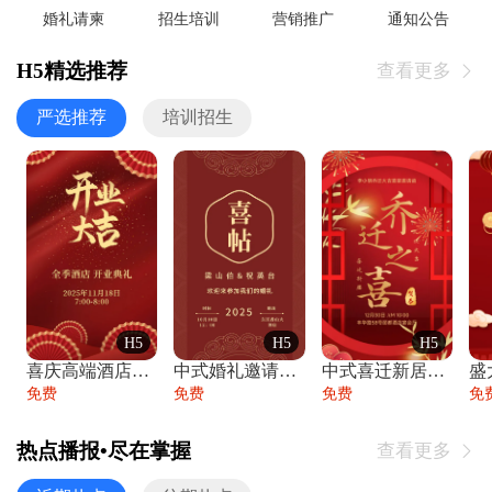
婚礼请柬
招生培训
营销推广
通知公告
H5精选推荐
查看更多

严选推荐
培训招生
H5
H5
H5
喜庆高端酒店开业大吉邀请函
中式婚礼邀请函中国风传统复古婚礼请柬请帖
中式喜迁新居乔迁之喜邀请函宴会请帖
免费
免费
免费
免
热点播报•尽在掌握
查看更多
