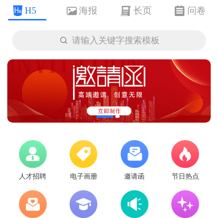
H5
海报
长页
问卷

请输入关键字搜索模板
人才招聘
电子画册
邀请函
节日热点