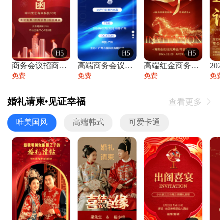
H5
H5
H5
商务会议招商展会科技峰会邀请函年会邀请
高端商务会议招商加盟展会峰会论坛邀请函
高端红金商务会议年会年终盛典答谢邀请函
免费
免费
免费
免
婚礼请柬•见证幸福
查看更多

唯美国风
高端韩式
可爱卡通