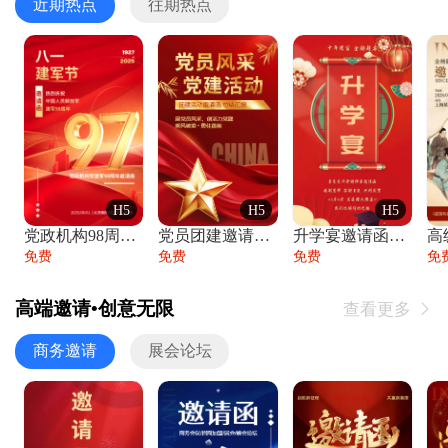
近期热点
往期热点
H5
H5
H5
党政机构98周年八一建军节庆祝晚会活动邀
党员团建邀请函党建活动风采党会工作汇报总
升学宴邀请函喜报金榜题名高端谢师宴邀请函
免费
免费
免费
免
高端邀请•创意无限
查看更多

商务邀请
展会论坛