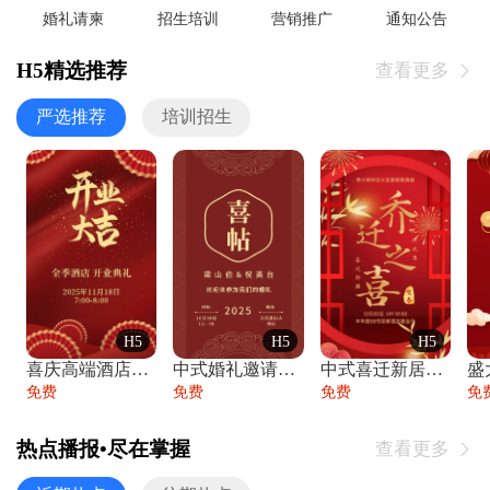
婚礼请柬
招生培训
营销推广
通知公告
H5精选推荐
查看更多

严选推荐
培训招生
H5
H5
H5
喜庆高端酒店开业大吉邀请函
中式婚礼邀请函中国风传统复古婚礼请柬请帖
中式喜迁新居乔迁之喜邀请函宴会请帖
免费
免费
免费
免
热点播报•尽在掌握
查看更多
