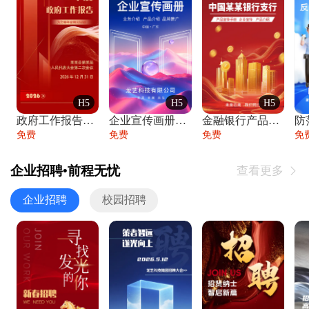
H5
H5
H5
政府工作报告政府年终工作总结
企业宣传画册公司简介产品介绍业务宣传手册
金融银行产品宣传手册企业宣传产品介绍
防
免费
免费
免费
免
企业招聘•前程无忧
查看更多

企业招聘
校园招聘