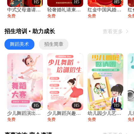
H5
H5
H5
中式父母邀请函婚礼结婚请柬请贴父母邀请方
轻奢婚礼请柬婚礼邀请函结婚照请帖
红金中国风婚礼请柬出阁喜宴嫁女请帖出阁宴
免费
免费
免费
免
招生培训 • 助力成长
查看更多

舞蹈美术
招生简章
H5
H5
H5
少儿舞蹈演出舞蹈比赛跳舞大赛文艺汇演活动
少儿舞蹈兴趣班艺术培训学校招生宣传
幼儿园少儿艺术展览绘画展摄影作品展美术展
免费
免费
免费
免