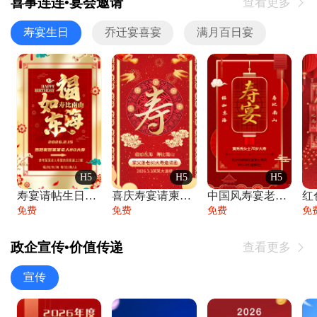
喜事连连•宴会邀请
查看更多

寿宴生日
乔迁宴喜宴
满月百日宴
H5
H5
H5
寿宴请帖生日宴邀请函老人寿星生日快乐祝寿
喜庆寿宴请柬老人生日宴会邀请函请柬过大寿
中国风寿宴老人生日宴会邀请函寿宴请帖请柬
免费
免费
免费
免
政企宣传•价值传递
查看更多

宣传