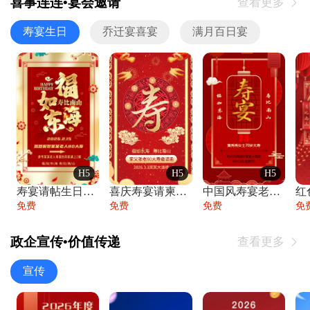
喜事连连•宴会邀请
查看更多

寿宴生日
乔迁宴喜宴
满月百日宴
H5
H5
H5
寿宴请帖生日宴邀请函老人寿星生日快乐祝寿
喜庆寿宴请柬老人生日宴会邀请函请柬过大寿
中国风寿宴老人生日宴会邀请函寿宴请帖请柬
免费
免费
免费
免
政企宣传•价值传递
查看更多

宣传