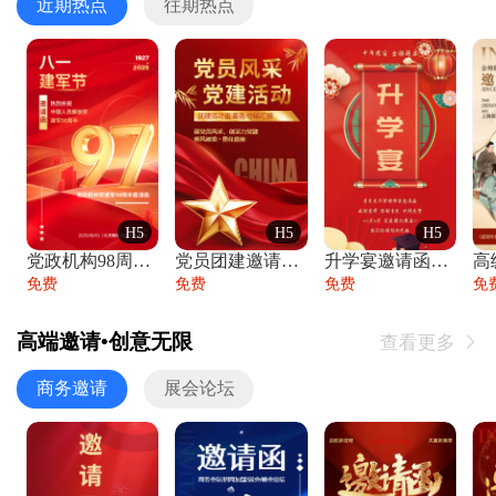
近期热点
往期热点
H5
H5
H5
党政机构98周年八一建军节庆祝晚会活动邀
党员团建邀请函党建活动风采党会工作汇报总
升学宴邀请函喜报金榜题名高端谢师宴邀请函
免费
免费
免费
免
高端邀请•创意无限
查看更多

商务邀请
展会论坛