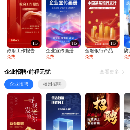
H5
H5
H5
政府工作报告政府年终工作总结
企业宣传画册公司简介产品介绍业务宣传手册
金融银行产品宣传手册企业宣传产品介绍
防
免费
免费
免费
免
企业招聘•前程无忧
查看更多

企业招聘
校园招聘