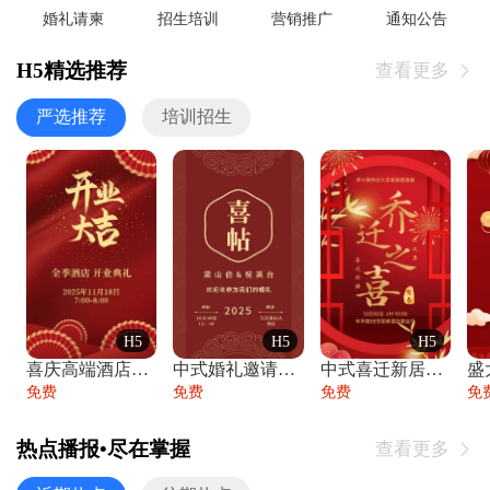
婚礼请柬
招生培训
营销推广
通知公告
H5精选推荐
查看更多

严选推荐
培训招生
H5
H5
H5
喜庆高端酒店开业大吉邀请函
中式婚礼邀请函中国风传统复古婚礼请柬请帖
中式喜迁新居乔迁之喜邀请函宴会请帖
免费
免费
免费
免
热点播报•尽在掌握
查看更多
