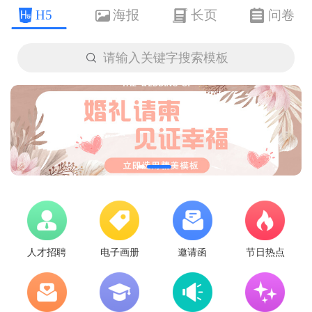
H5
海报
长页
问卷

请输入关键字搜索模板
人才招聘
电子画册
邀请函
节日热点