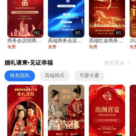
H5
H5
H5
商务会议招商展会科技峰会邀请函年会邀请
高端商务会议招商加盟展会峰会论坛邀请函
高端红金商务会议年会年终盛典答谢邀请函
免费
免费
免费
免
婚礼请柬•见证幸福
查看更多

唯美国风
高端韩式
可爱卡通