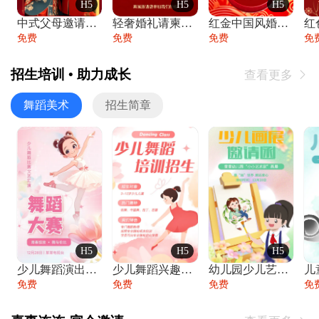
H5
H5
H5
中式父母邀请函婚礼结婚请柬请贴父母邀请方
轻奢婚礼请柬婚礼邀请函结婚照请帖
红金中国风婚礼请柬出阁喜宴嫁女请帖出阁宴
免费
免费
免费
免
招生培训 • 助力成长
查看更多

舞蹈美术
招生简章
H5
H5
H5
少儿舞蹈演出舞蹈比赛跳舞大赛文艺汇演活动
少儿舞蹈兴趣班艺术培训学校招生宣传
幼儿园少儿艺术展览绘画展摄影作品展美术展
免费
免费
免费
免