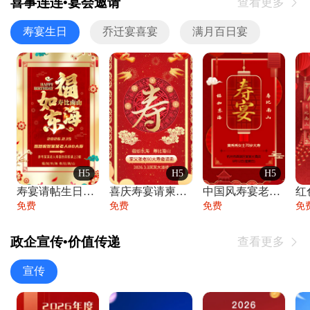
喜事连连•宴会邀请
查看更多

寿宴生日
乔迁宴喜宴
满月百日宴
H5
H5
H5
寿宴请帖生日宴邀请函老人寿星生日快乐祝寿
喜庆寿宴请柬老人生日宴会邀请函请柬过大寿
中国风寿宴老人生日宴会邀请函寿宴请帖请柬
免费
免费
免费
免
政企宣传•价值传递
查看更多

宣传