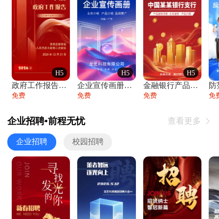
H5
H5
H5
政府工作报告政府年终工作总结
企业宣传画册公司简介产品介绍业务宣传手册
金融银行产品宣传手册企业宣传产品介绍
防
免费
免费
免费
免
企业招聘•前程无忧
查看更多

企业招聘
校园招聘