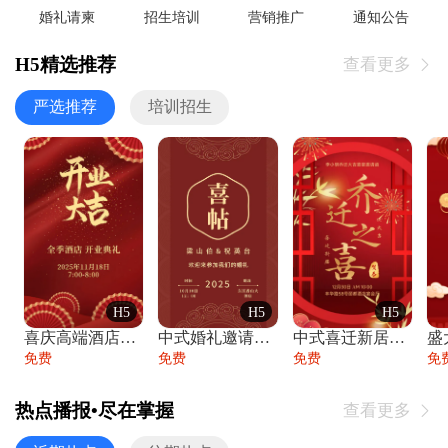
婚礼请柬
招生培训
营销推广
通知公告
H5精选推荐
查看更多

严选推荐
培训招生
H5
H5
H5
喜庆高端酒店开业大吉邀请函
中式婚礼邀请函中国风传统复古婚礼请柬请帖
中式喜迁新居乔迁之喜邀请函宴会请帖
免费
免费
免费
免
热点播报•尽在掌握
查看更多
