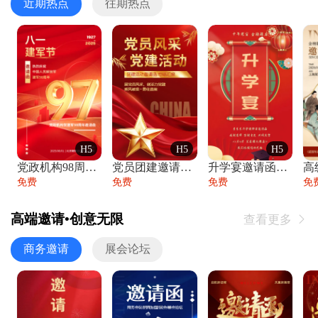
近期热点
往期热点
H5
H5
H5
党政机构98周年八一建军节庆祝晚会活动邀
党员团建邀请函党建活动风采党会工作汇报总
升学宴邀请函喜报金榜题名高端谢师宴邀请函
免费
免费
免费
免
高端邀请•创意无限
查看更多

商务邀请
展会论坛