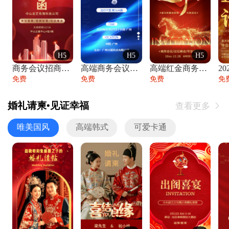
H5
H5
H5
商务会议招商展会科技峰会邀请函年会邀请
高端商务会议招商加盟展会峰会论坛邀请函
高端红金商务会议年会年终盛典答谢邀请函
免费
免费
免费
免
婚礼请柬•见证幸福
查看更多

唯美国风
高端韩式
可爱卡通