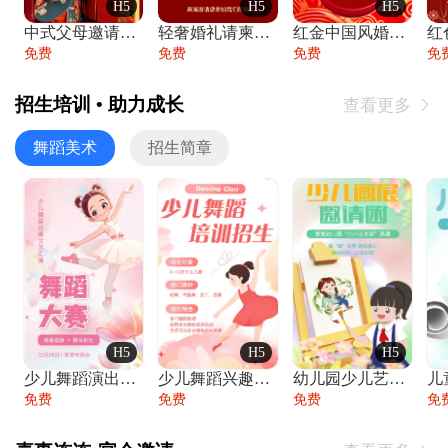
H5
H5
H5
中式父母邀请函婚礼结婚请柬请贴父母邀请方
轻奢婚礼请柬婚礼邀请函结婚照请帖
红金中国风婚礼请柬出阁喜宴嫁女请帖出阁宴
免费
免费
免费
免
招生培训 • 助力成长
查看更多

舞蹈美术
招生简章
H5
H5
H5
少儿舞蹈演出舞蹈比赛跳舞大赛文艺汇演活动
少儿舞蹈兴趣班艺术培训学校招生宣传
幼儿园少儿艺术展览绘画展摄影作品展美术展
免费
免费
免费
免