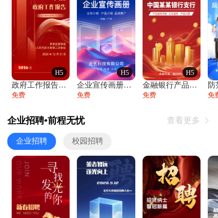
H5
H5
H5
政府工作报告政府年终工作总结
企业宣传画册公司简介产品介绍业务宣传手册
金融银行产品宣传手册企业宣传产品介绍
防
免费
免费
免费
免
企业招聘•前程无忧
查看更多

企业招聘
校园招聘