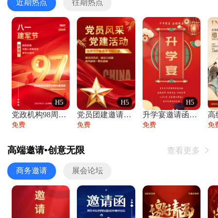
近期热点
往期热点
H5
H5
H5
党政机构98周年八一建军节庆祝晚会活动邀
党员团建邀请函党建活动风采党会工作汇报总
升学宴邀请函喜报金榜题名高端谢师宴邀请函
免费
免费
免费
免
高端邀请•创意无限
查看更多

商务邀请
展会论坛