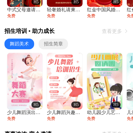
H5
H5
H5
中式父母邀请函婚礼结婚请柬请贴父母邀请方
轻奢婚礼请柬婚礼邀请函结婚照请帖
红金中国风婚礼请柬出阁喜宴嫁女请帖出阁宴
免费
免费
免费
免
招生培训 • 助力成长
查看更多

舞蹈美术
招生简章
H5
H5
H5
少儿舞蹈演出舞蹈比赛跳舞大赛文艺汇演活动
少儿舞蹈兴趣班艺术培训学校招生宣传
幼儿园少儿艺术展览绘画展摄影作品展美术展
免费
免费
免费
免