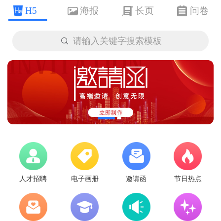
H5
海报
长页
问卷

请输入关键字搜索模板
人才招聘
电子画册
邀请函
节日热点