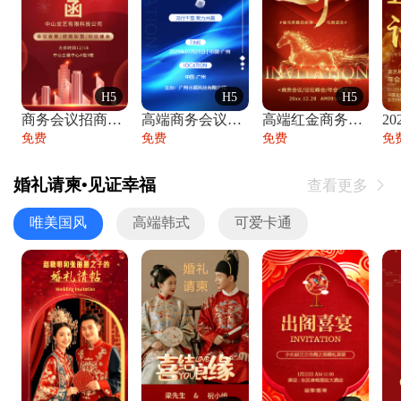
H5
H5
H5
商务会议招商展会科技峰会邀请函年会邀请
高端商务会议招商加盟展会峰会论坛邀请函
高端红金商务会议年会年终盛典答谢邀请函
免费
免费
免费
免
婚礼请柬•见证幸福
查看更多

唯美国风
高端韩式
可爱卡通