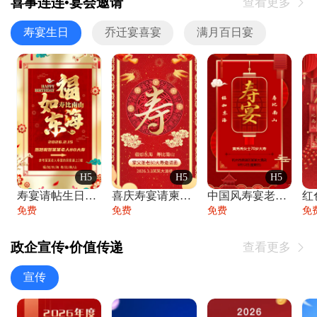
喜事连连•宴会邀请
查看更多

寿宴生日
乔迁宴喜宴
满月百日宴
H5
H5
H5
寿宴请帖生日宴邀请函老人寿星生日快乐祝寿
喜庆寿宴请柬老人生日宴会邀请函请柬过大寿
中国风寿宴老人生日宴会邀请函寿宴请帖请柬
免费
免费
免费
免
政企宣传•价值传递
查看更多

宣传