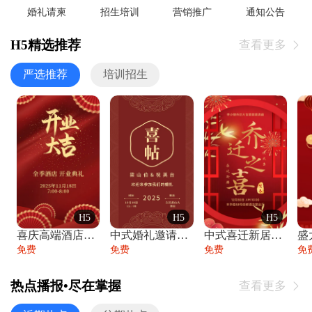
婚礼请柬
招生培训
营销推广
通知公告
H5精选推荐
查看更多

严选推荐
培训招生
H5
H5
H5
喜庆高端酒店开业大吉邀请函
中式婚礼邀请函中国风传统复古婚礼请柬请帖
中式喜迁新居乔迁之喜邀请函宴会请帖
免费
免费
免费
免
热点播报•尽在掌握
查看更多
