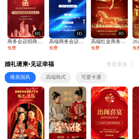
H5
H5
H5
商务会议招商展会科技峰会邀请函年会邀请
高端商务会议招商加盟展会峰会论坛邀请函
高端红金商务会议年会年终盛典答谢邀请函
免费
免费
免费
免
婚礼请柬•见证幸福
查看更多

唯美国风
高端韩式
可爱卡通