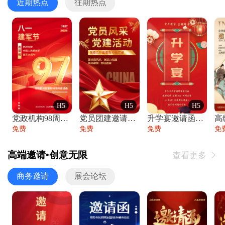
近期热点
往期热点
H5
H5
H5
党政机构98周年八一建军节庆祝晚会活动邀
党员团建邀请函党建活动风采党会工作汇报总
升学宴邀请函喜报金榜题名高端谢师宴邀请函
免费
免费
免费
免
高端邀请•创意无限
查看更多

商务邀请
展会论坛