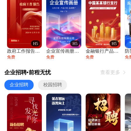
H5
H5
H5
政府工作报告政府年终工作总结
企业宣传画册公司简介产品介绍业务宣传手册
金融银行产品宣传手册企业宣传产品介绍
防
免费
免费
免费
免
企业招聘•前程无忧
查看更多

企业招聘
校园招聘