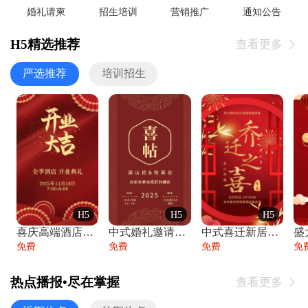
婚礼请柬
招生培训
营销推广
通知公告
H5精选推荐
查看更多

严选推荐
培训招生
H5
H5
H5
喜庆高端酒店开业大吉邀请函
中式婚礼邀请函中国风传统复古婚礼请柬请帖
中式喜迁新居乔迁之喜邀请函宴会请帖
免费
免费
免费
免
热点播报•尽在掌握
查看更多
