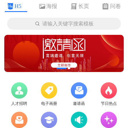
H5
海报
长页
问卷

请输入关键字搜索模板
人才招聘
电子画册
邀请函
节日热点