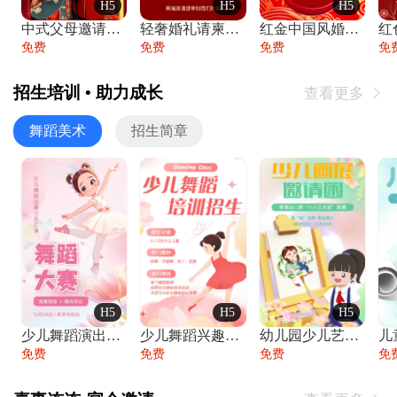
H5
H5
H5
中式父母邀请函婚礼结婚请柬请贴父母邀请方
轻奢婚礼请柬婚礼邀请函结婚照请帖
红金中国风婚礼请柬出阁喜宴嫁女请帖出阁宴
免费
免费
免费
免
招生培训 • 助力成长
查看更多

舞蹈美术
招生简章
H5
H5
H5
少儿舞蹈演出舞蹈比赛跳舞大赛文艺汇演活动
少儿舞蹈兴趣班艺术培训学校招生宣传
幼儿园少儿艺术展览绘画展摄影作品展美术展
免费
免费
免费
免