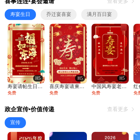
喜事连连•宴会邀请
查看更多

寿宴生日
乔迁宴喜宴
满月百日宴
H5
H5
H5
寿宴请帖生日宴邀请函老人寿星生日快乐祝寿
喜庆寿宴请柬老人生日宴会邀请函请柬过大寿
中国风寿宴老人生日宴会邀请函寿宴请帖请柬
免费
免费
免费
免
政企宣传•价值传递
查看更多

宣传