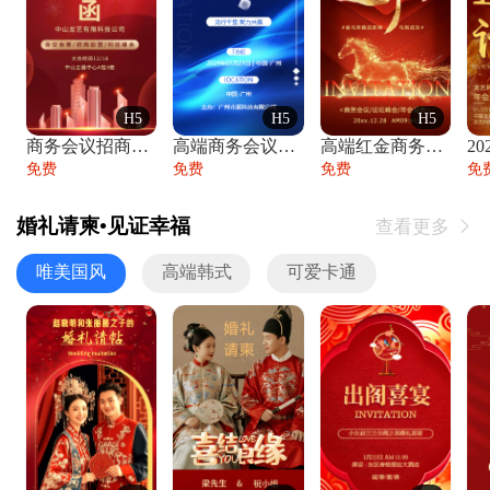
H5
H5
H5
商务会议招商展会科技峰会邀请函年会邀请
高端商务会议招商加盟展会峰会论坛邀请函
高端红金商务会议年会年终盛典答谢邀请函
免费
免费
免费
免
婚礼请柬•见证幸福
查看更多

唯美国风
高端韩式
可爱卡通