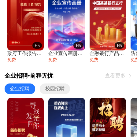
H5
H5
H5
政府工作报告政府年终工作总结
企业宣传画册公司简介产品介绍业务宣传手册
金融银行产品宣传手册企业宣传产品介绍
防
免费
免费
免费
免
企业招聘•前程无忧
查看更多

企业招聘
校园招聘