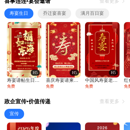
喜事连连•宴会邀请
查看更多

寿宴生日
乔迁宴喜宴
满月百日宴
H5
H5
H5
寿宴请帖生日宴邀请函老人寿星生日快乐祝寿
喜庆寿宴请柬老人生日宴会邀请函请柬过大寿
中国风寿宴老人生日宴会邀请函寿宴请帖请柬
免费
免费
免费
免
政企宣传•价值传递
查看更多

宣传