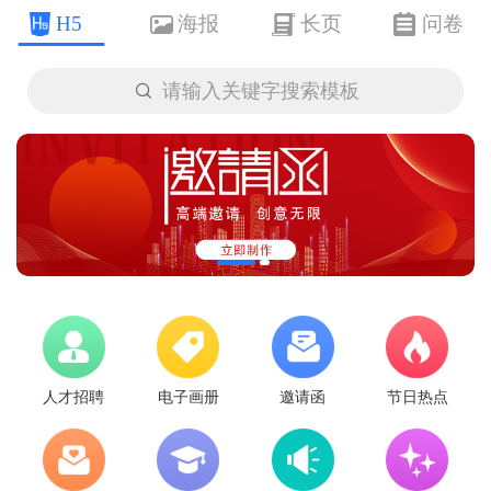
H5
海报
长页
问卷

请输入关键字搜索模板
人才招聘
电子画册
邀请函
节日热点