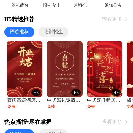
婚礼请柬
招生培训
营销推广
通知公告
H5精选推荐
查看更多

严选推荐
培训招生
H5
H5
H5
喜庆高端酒店开业大吉邀请函
中式婚礼邀请函中国风传统复古婚礼请柬请帖
中式喜迁新居乔迁之喜邀请函宴会请帖
免费
免费
免费
免
热点播报•尽在掌握
查看更多
