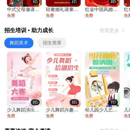
H5
H5
H5
中式父母邀请函婚礼结婚请柬请贴父母邀请方
轻奢婚礼请柬婚礼邀请函结婚照请帖
红金中国风婚礼请柬出阁喜宴嫁女请帖出阁宴
免费
免费
免费
免
招生培训 • 助力成长
查看更多

舞蹈美术
招生简章
H5
H5
H5
少儿舞蹈演出舞蹈比赛跳舞大赛文艺汇演活动
少儿舞蹈兴趣班艺术培训学校招生宣传
幼儿园少儿艺术展览绘画展摄影作品展美术展
免费
免费
免费
免