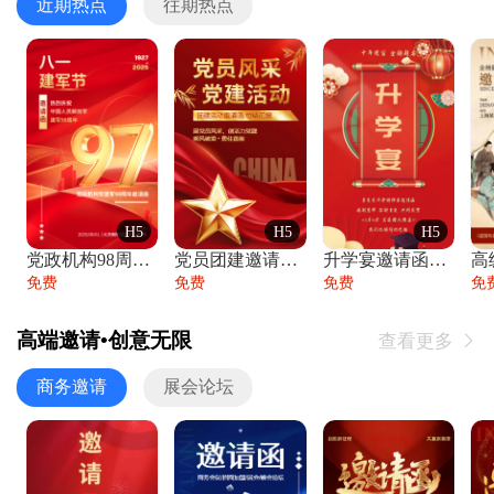
近期热点
往期热点
H5
H5
H5
党政机构98周年八一建军节庆祝晚会活动邀
党员团建邀请函党建活动风采党会工作汇报总
升学宴邀请函喜报金榜题名高端谢师宴邀请函
免费
免费
免费
免
高端邀请•创意无限
查看更多

商务邀请
展会论坛