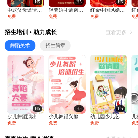
H5
H5
H5
中式父母邀请函婚礼结婚请柬请贴父母邀请方
轻奢婚礼请柬婚礼邀请函结婚照请帖
红金中国风婚礼请柬出阁喜宴嫁女请帖出阁宴
免费
免费
免费
免
招生培训 • 助力成长
查看更多

舞蹈美术
招生简章
H5
H5
H5
少儿舞蹈演出舞蹈比赛跳舞大赛文艺汇演活动
少儿舞蹈兴趣班艺术培训学校招生宣传
幼儿园少儿艺术展览绘画展摄影作品展美术展
免费
免费
免费
免