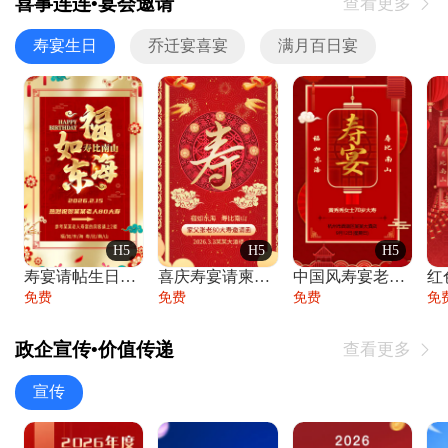
喜事连连•宴会邀请
查看更多

寿宴生日
乔迁宴喜宴
满月百日宴
H5
H5
H5
寿宴请帖生日宴邀请函老人寿星生日快乐祝寿
喜庆寿宴请柬老人生日宴会邀请函请柬过大寿
中国风寿宴老人生日宴会邀请函寿宴请帖请柬
免费
免费
免费
免
政企宣传•价值传递
查看更多

宣传