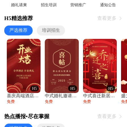
婚礼请柬
招生培训
营销推广
通知公告
H5精选推荐
查看更多

严选推荐
培训招生
H5
H5
H5
喜庆高端酒店开业大吉邀请函
中式婚礼邀请函中国风传统复古婚礼请柬请帖
中式喜迁新居乔迁之喜邀请函宴会请帖
免费
免费
免费
免
热点播报•尽在掌握
查看更多
