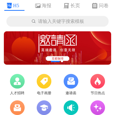
H5
海报
长页
问卷

请输入关键字搜索模板
人才招聘
电子画册
邀请函
节日热点