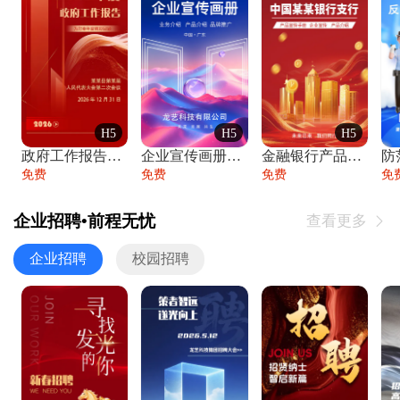
H5
H5
H5
政府工作报告政府年终工作总结
企业宣传画册公司简介产品介绍业务宣传手册
金融银行产品宣传手册企业宣传产品介绍
防
免费
免费
免费
免
企业招聘•前程无忧
查看更多

企业招聘
校园招聘