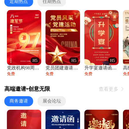
近期热点
往期热点
H5
H5
H5
党政机构98周年八一建军节庆祝晚会活动邀
党员团建邀请函党建活动风采党会工作汇报总
升学宴邀请函喜报金榜题名高端谢师宴邀请函
免费
免费
免费
免
高端邀请•创意无限
查看更多

商务邀请
展会论坛