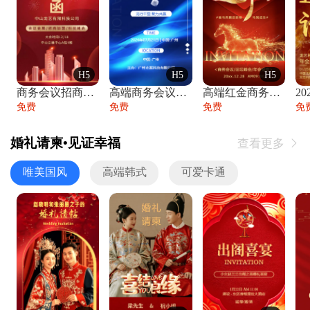
H5
H5
H5
商务会议招商展会科技峰会邀请函年会邀请
高端商务会议招商加盟展会峰会论坛邀请函
高端红金商务会议年会年终盛典答谢邀请函
免费
免费
免费
免
婚礼请柬•见证幸福
查看更多

唯美国风
高端韩式
可爱卡通