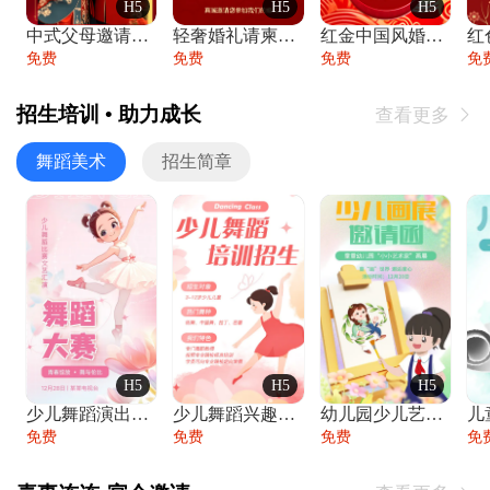
H5
H5
H5
中式父母邀请函婚礼结婚请柬请贴父母邀请方
轻奢婚礼请柬婚礼邀请函结婚照请帖
红金中国风婚礼请柬出阁喜宴嫁女请帖出阁宴
免费
免费
免费
免
招生培训 • 助力成长
查看更多

舞蹈美术
招生简章
H5
H5
H5
少儿舞蹈演出舞蹈比赛跳舞大赛文艺汇演活动
少儿舞蹈兴趣班艺术培训学校招生宣传
幼儿园少儿艺术展览绘画展摄影作品展美术展
免费
免费
免费
免