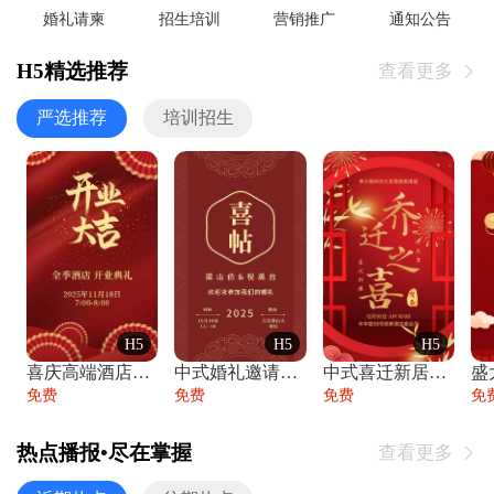
婚礼请柬
招生培训
营销推广
通知公告
H5精选推荐
查看更多

严选推荐
培训招生
H5
H5
H5
喜庆高端酒店开业大吉邀请函
中式婚礼邀请函中国风传统复古婚礼请柬请帖
中式喜迁新居乔迁之喜邀请函宴会请帖
免费
免费
免费
免
热点播报•尽在掌握
查看更多
