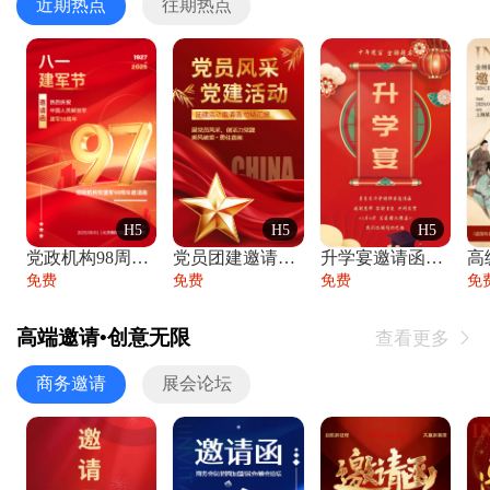
近期热点
往期热点
H5
H5
H5
党政机构98周年八一建军节庆祝晚会活动邀
党员团建邀请函党建活动风采党会工作汇报总
升学宴邀请函喜报金榜题名高端谢师宴邀请函
免费
免费
免费
免
高端邀请•创意无限
查看更多

商务邀请
展会论坛