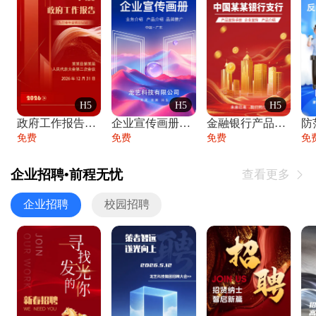
H5
H5
H5
政府工作报告政府年终工作总结
企业宣传画册公司简介产品介绍业务宣传手册
金融银行产品宣传手册企业宣传产品介绍
防
免费
免费
免费
免
企业招聘•前程无忧
查看更多

企业招聘
校园招聘