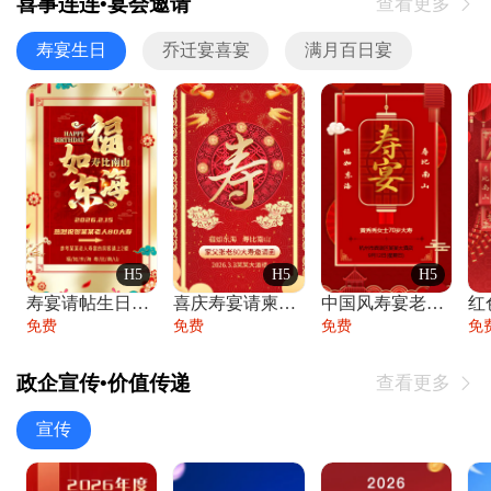
喜事连连•宴会邀请
查看更多

寿宴生日
乔迁宴喜宴
满月百日宴
H5
H5
H5
寿宴请帖生日宴邀请函老人寿星生日快乐祝寿
喜庆寿宴请柬老人生日宴会邀请函请柬过大寿
中国风寿宴老人生日宴会邀请函寿宴请帖请柬
免费
免费
免费
免
政企宣传•价值传递
查看更多

宣传