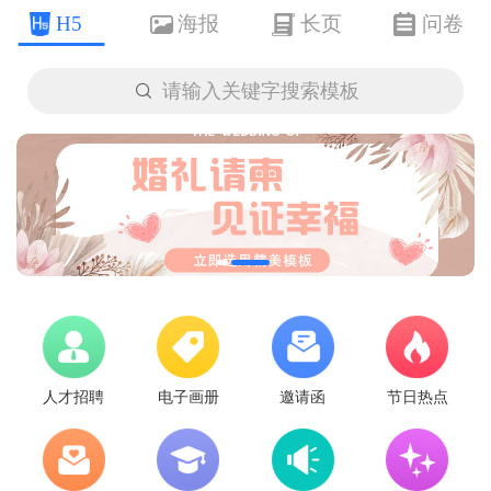
H5
海报
长页
问卷

请输入关键字搜索模板
人才招聘
电子画册
邀请函
节日热点