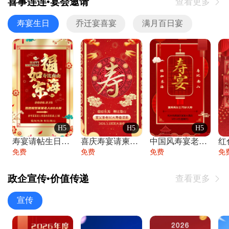
喜事连连•宴会邀请
查看更多

寿宴生日
乔迁宴喜宴
满月百日宴
H5
H5
H5
寿宴请帖生日宴邀请函老人寿星生日快乐祝寿
喜庆寿宴请柬老人生日宴会邀请函请柬过大寿
中国风寿宴老人生日宴会邀请函寿宴请帖请柬
免费
免费
免费
免
政企宣传•价值传递
查看更多

宣传