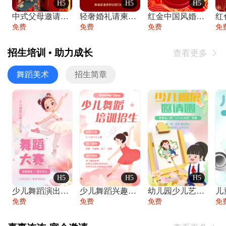
H5
H5
H5
中式父母邀请函婚礼结婚请柬请贴父母邀请方
轻奢婚礼请柬婚礼邀请函结婚照请帖
红金中国风婚礼请柬出阁喜宴嫁女请帖出阁宴
免费
免费
免费
免
招生培训 • 助力成长
查看更多

舞蹈美术
招生简章
H5
H5
H5
少儿舞蹈演出舞蹈比赛跳舞大赛文艺汇演活动
少儿舞蹈兴趣班艺术培训学校招生宣传
幼儿园少儿艺术展览绘画展摄影作品展美术展
免费
免费
免费
免