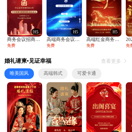
H5
H5
H5
商务会议招商展会科技峰会邀请函年会邀请
高端商务会议招商加盟展会峰会论坛邀请函
高端红金商务会议年会年终盛典答谢邀请函
免费
免费
免费
免
婚礼请柬•见证幸福
查看更多

唯美国风
高端韩式
可爱卡通