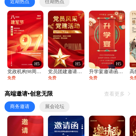
近期热点
往期热点
H5
H5
H5
党政机构98周年八一建军节庆祝晚会活动邀
党员团建邀请函党建活动风采党会工作汇报总
升学宴邀请函喜报金榜题名高端谢师宴邀请函
免费
免费
免费
免
高端邀请•创意无限
查看更多

商务邀请
展会论坛