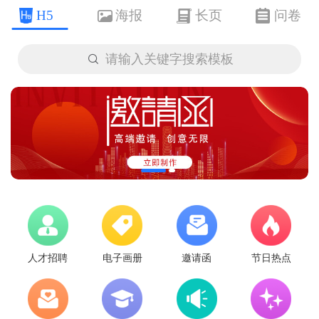
H5
海报
长页
问卷

请输入关键字搜索模板
人才招聘
电子画册
邀请函
节日热点