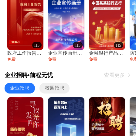
H5
H5
H5
政府工作报告政府年终工作总结
企业宣传画册公司简介产品介绍业务宣传手册
金融银行产品宣传手册企业宣传产品介绍
防
免费
免费
免费
免
企业招聘•前程无忧
查看更多

企业招聘
校园招聘