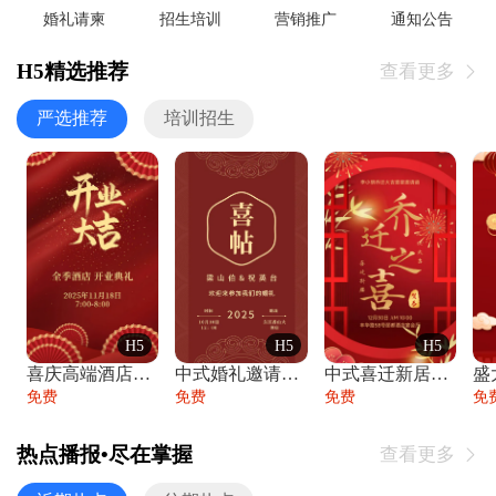
婚礼请柬
招生培训
营销推广
通知公告
H5精选推荐
查看更多

严选推荐
培训招生
H5
H5
H5
喜庆高端酒店开业大吉邀请函
中式婚礼邀请函中国风传统复古婚礼请柬请帖
中式喜迁新居乔迁之喜邀请函宴会请帖
免费
免费
免费
免
热点播报•尽在掌握
查看更多
