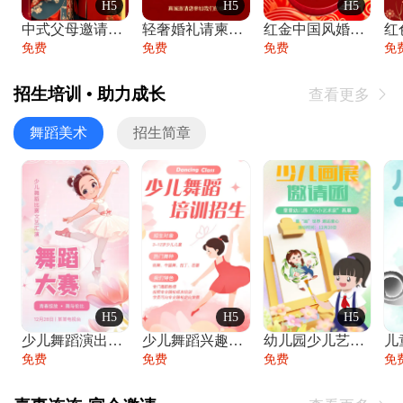
H5
H5
H5
中式父母邀请函婚礼结婚请柬请贴父母邀请方
轻奢婚礼请柬婚礼邀请函结婚照请帖
红金中国风婚礼请柬出阁喜宴嫁女请帖出阁宴
免费
免费
免费
免
招生培训 • 助力成长
查看更多

舞蹈美术
招生简章
H5
H5
H5
少儿舞蹈演出舞蹈比赛跳舞大赛文艺汇演活动
少儿舞蹈兴趣班艺术培训学校招生宣传
幼儿园少儿艺术展览绘画展摄影作品展美术展
免费
免费
免费
免