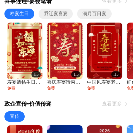
喜事连连•宴会邀请
查看更多

寿宴生日
乔迁宴喜宴
满月百日宴
H5
H5
H5
寿宴请帖生日宴邀请函老人寿星生日快乐祝寿
喜庆寿宴请柬老人生日宴会邀请函请柬过大寿
中国风寿宴老人生日宴会邀请函寿宴请帖请柬
免费
免费
免费
免
政企宣传•价值传递
查看更多

宣传