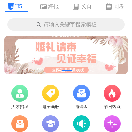
H5
海报
长页
问卷

请输入关键字搜索模板
人才招聘
电子画册
邀请函
节日热点