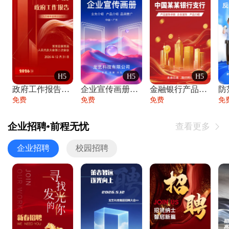
H5
H5
H5
政府工作报告政府年终工作总结
企业宣传画册公司简介产品介绍业务宣传手册
金融银行产品宣传手册企业宣传产品介绍
防
免费
免费
免费
免
企业招聘•前程无忧
查看更多

企业招聘
校园招聘