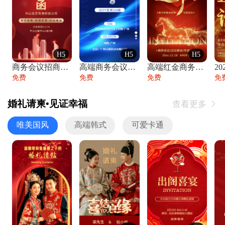
H5
H5
H5
商务会议招商展会科技峰会邀请函年会邀请
高端商务会议招商加盟展会峰会论坛邀请函
高端红金商务会议年会年终盛典答谢邀请函
免费
免费
免费
免
婚礼请柬•见证幸福
查看更多

唯美国风
高端韩式
可爱卡通