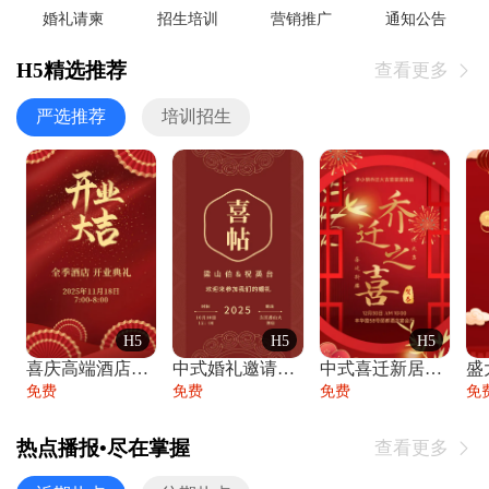
婚礼请柬
招生培训
营销推广
通知公告
H5精选推荐
查看更多

严选推荐
培训招生
H5
H5
H5
喜庆高端酒店开业大吉邀请函
中式婚礼邀请函中国风传统复古婚礼请柬请帖
中式喜迁新居乔迁之喜邀请函宴会请帖
免费
免费
免费
免
热点播报•尽在掌握
查看更多
