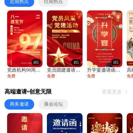
近期热点
往期热点
H5
H5
H5
党政机构98周年八一建军节庆祝晚会活动邀
党员团建邀请函党建活动风采党会工作汇报总
升学宴邀请函喜报金榜题名高端谢师宴邀请函
免费
免费
免费
免
高端邀请•创意无限
查看更多

商务邀请
展会论坛