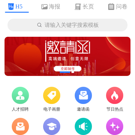
H5
海报
长页
问卷

请输入关键字搜索模板
人才招聘
电子画册
邀请函
节日热点