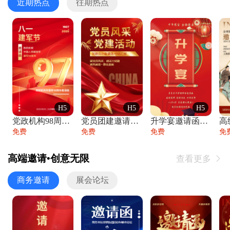
近期热点
往期热点
H5
H5
H5
党政机构98周年八一建军节庆祝晚会活动邀
党员团建邀请函党建活动风采党会工作汇报总
升学宴邀请函喜报金榜题名高端谢师宴邀请函
免费
免费
免费
免
高端邀请•创意无限
查看更多

商务邀请
展会论坛