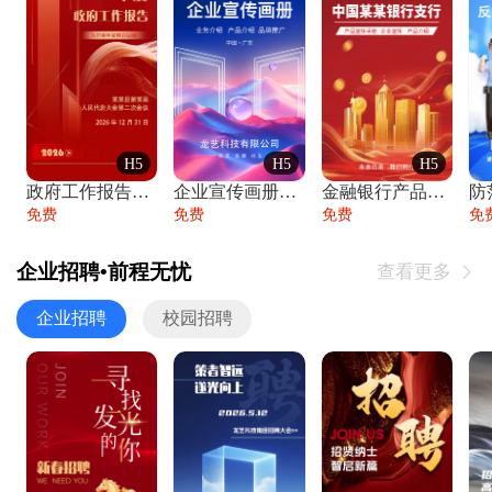
H5
H5
H5
政府工作报告政府年终工作总结
企业宣传画册公司简介产品介绍业务宣传手册
金融银行产品宣传手册企业宣传产品介绍
防
免费
免费
免费
免
企业招聘•前程无忧
查看更多

企业招聘
校园招聘