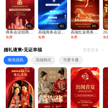
H5
H5
H5
商务会议招商展会科技峰会邀请函年会邀请
高端商务会议招商加盟展会峰会论坛邀请函
高端红金商务会议年会年终盛典答谢邀请函
免费
免费
免费
免
婚礼请柬•见证幸福
查看更多

唯美国风
高端韩式
可爱卡通