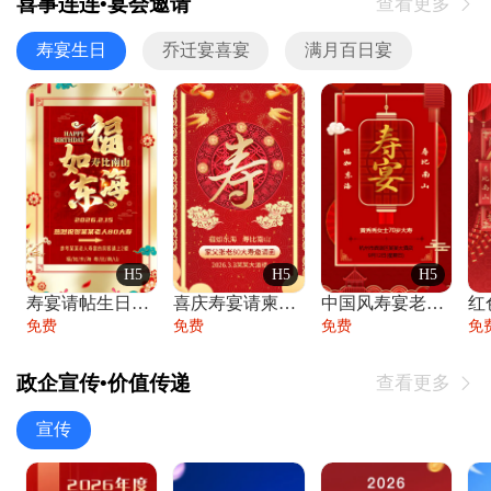
喜事连连•宴会邀请
查看更多

寿宴生日
乔迁宴喜宴
满月百日宴
H5
H5
H5
寿宴请帖生日宴邀请函老人寿星生日快乐祝寿
喜庆寿宴请柬老人生日宴会邀请函请柬过大寿
中国风寿宴老人生日宴会邀请函寿宴请帖请柬
免费
免费
免费
免
政企宣传•价值传递
查看更多

宣传