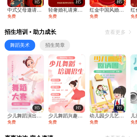
H5
H5
H5
中式父母邀请函婚礼结婚请柬请贴父母邀请方
轻奢婚礼请柬婚礼邀请函结婚照请帖
红金中国风婚礼请柬出阁喜宴嫁女请帖出阁宴
免费
免费
免费
免
招生培训 • 助力成长
查看更多

舞蹈美术
招生简章
H5
H5
H5
少儿舞蹈演出舞蹈比赛跳舞大赛文艺汇演活动
少儿舞蹈兴趣班艺术培训学校招生宣传
幼儿园少儿艺术展览绘画展摄影作品展美术展
免费
免费
免费
免