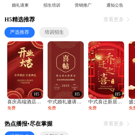
婚礼请柬
招生培训
营销推广
通知公告
H5精选推荐
查看更多

严选推荐
培训招生
H5
H5
H5
喜庆高端酒店开业大吉邀请函
中式婚礼邀请函中国风传统复古婚礼请柬请帖
中式喜迁新居乔迁之喜邀请函宴会请帖
免费
免费
免费
免
热点播报•尽在掌握
查看更多
