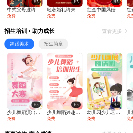
H5
H5
H5
中式父母邀请函婚礼结婚请柬请贴父母邀请方
轻奢婚礼请柬婚礼邀请函结婚照请帖
红金中国风婚礼请柬出阁喜宴嫁女请帖出阁宴
免费
免费
免费
免
招生培训 • 助力成长
查看更多

舞蹈美术
招生简章
H5
H5
H5
少儿舞蹈演出舞蹈比赛跳舞大赛文艺汇演活动
少儿舞蹈兴趣班艺术培训学校招生宣传
幼儿园少儿艺术展览绘画展摄影作品展美术展
免费
免费
免费
免