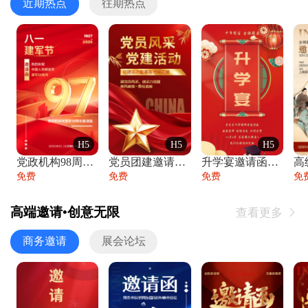
近期热点
往期热点
H5
H5
H5
党政机构98周年八一建军节庆祝晚会活动邀
党员团建邀请函党建活动风采党会工作汇报总
升学宴邀请函喜报金榜题名高端谢师宴邀请函
免费
免费
免费
免
高端邀请•创意无限
查看更多

商务邀请
展会论坛