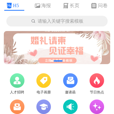
H5
海报
长页
问卷

请输入关键字搜索模板
人才招聘
电子画册
邀请函
节日热点