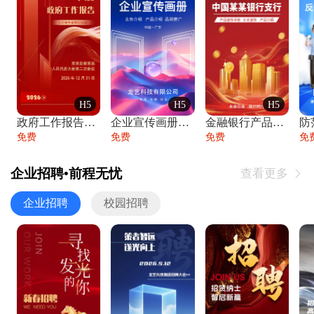
H5
H5
H5
政府工作报告政府年终工作总结
企业宣传画册公司简介产品介绍业务宣传手册
金融银行产品宣传手册企业宣传产品介绍
防
免费
免费
免费
免
企业招聘•前程无忧
查看更多

企业招聘
校园招聘