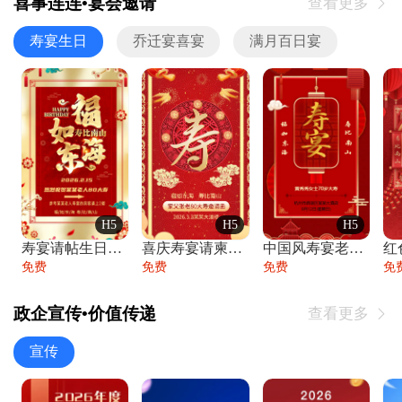
喜事连连•宴会邀请
查看更多

寿宴生日
乔迁宴喜宴
满月百日宴
H5
H5
H5
寿宴请帖生日宴邀请函老人寿星生日快乐祝寿
喜庆寿宴请柬老人生日宴会邀请函请柬过大寿
中国风寿宴老人生日宴会邀请函寿宴请帖请柬
免费
免费
免费
免
政企宣传•价值传递
查看更多

宣传