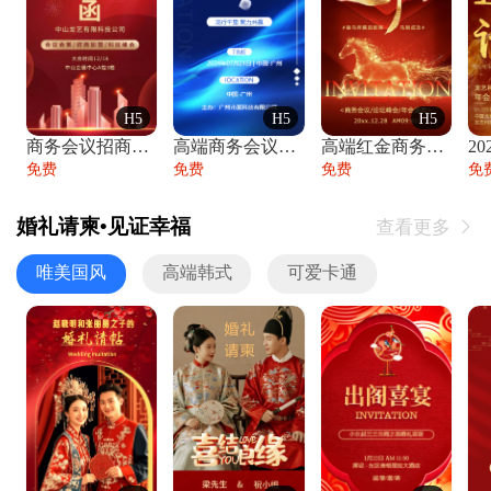
H5
H5
H5
商务会议招商展会科技峰会邀请函年会邀请
高端商务会议招商加盟展会峰会论坛邀请函
高端红金商务会议年会年终盛典答谢邀请函
免费
免费
免费
免
婚礼请柬•见证幸福
查看更多

唯美国风
高端韩式
可爱卡通