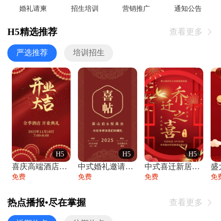
婚礼请柬
招生培训
营销推广
通知公告
H5精选推荐
查看更多

严选推荐
培训招生
H5
H5
H5
喜庆高端酒店开业大吉邀请函
中式婚礼邀请函中国风传统复古婚礼请柬请帖
中式喜迁新居乔迁之喜邀请函宴会请帖
免费
免费
免费
免
热点播报•尽在掌握
查看更多
